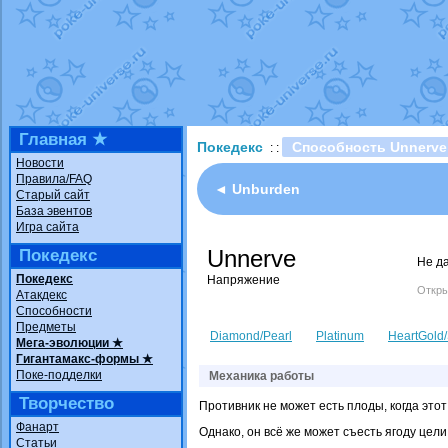
Технические пробле
доброе утро славяне
Йолда и Мимикью
от
Недовольный котома
The Dark Wishmaker
шадоу спиритомб
от
Главная ★
Покедекс
Способность Unnerve
: :
траббиш
от
ilovearce
Новости
Правила/FAQ
Raging Bolt
от
Grace
◄ Unburden
Старый сайт
Shadow mismagius
о
База эвентов
Игра сайта
художник
от
vicavica
Unnerve
Покедекс
Не да
Покедекс
Напряжение
Откры
Атакдекс
Способности
Предметы
Diamond/Pearl
Platinum
HeartGold/
Мега-эволюции ★
Гигантамакс-формы ★
Поке-подделки
Механика работы
Творчество
Противник не может есть плоды, когда этот
Фанарт
Однако, он всё же может съесть ягоду цел
Статьи