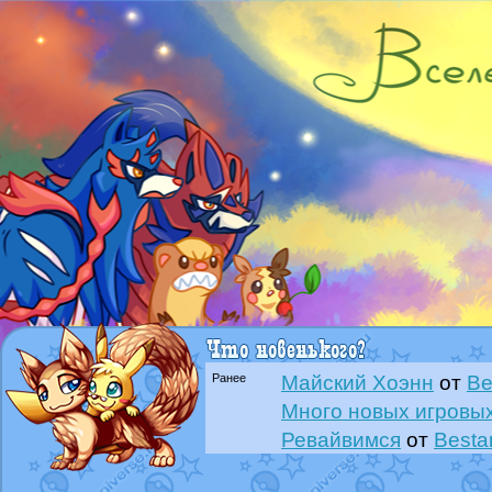
Ранее
Майский Хоэнн
от
Be
Много новых игровых
Ревайвимся
от
Besta
Всё, трындец
от
Best