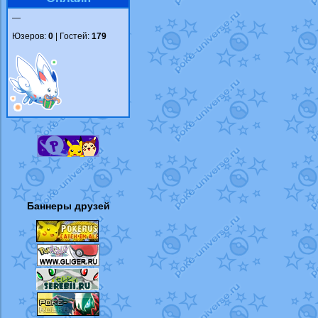
—
Юзеров:
0
| Гостей:
179
Баннеры друзей