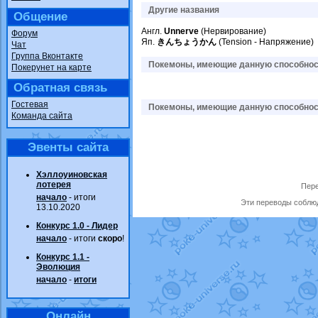
Другие названия
Общение
Англ.
Unnerve
(Нервирование)
Форум
Яп.
きんちょうかん
(Tension - Напряжение)
Чат
Группа Вконтакте
Покемоны, имеющие данную способност
Покерунет на карте
Обратная связь
Гостевая
Покемоны, имеющие данную способност
Команда сайта
Эвенты сайта
Хэллоуиновская
лотерея
Пере
начало
- итоги
Эти переводы соблюд
13.10.2020
Конкурс 1.0 - Лидер
начало
- итоги
скоро
!
Конкурс 1.1 -
Эволюция
начало
-
итоги
Онлайн