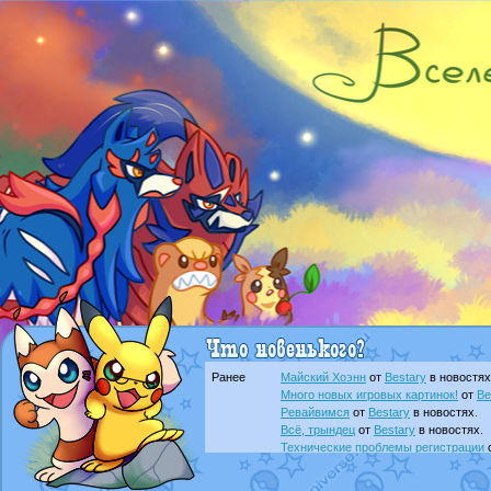
Ранее
Майский Хоэнн
от
Bestary
в новостях
Много новых игровых картинок!
от
Be
Ревайвимся
от
Bestary
в новостях.
Всё, трындец
от
Bestary
в новостях.
Технические проблемы регистрации
доброе утро славяне
от
Dakku
в фана
Йолда и Мимикью
от
MavisNyanCat
в