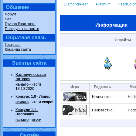
Diamond/Pearl
Platinum
HeartGold/
Общение
Форум
Чат
Группа Вконтакте
Информация
Покерунет на карте
Обратная связь
Спрайты
Гостевая
Команда сайта
Эвенты сайта
Хэллоуиновская
лотерея
начало
- итоги
Игра
Редкость
Мес
13.10.2020
Конкурс 1.0 - Лидер
Неизвестно
Hodo
начало
- итоги
скоро
!
Конкурс 1.1 -
Неизвестно
Hodo
Эволюция
начало
-
итоги
Онлайн