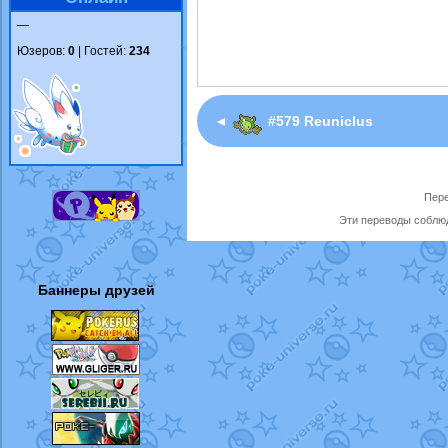
—
Юзеров:
0
| Гостей:
234
◄
#579 Reuniclus
Пере
Эти переводы соблюд
Баннеры друзей