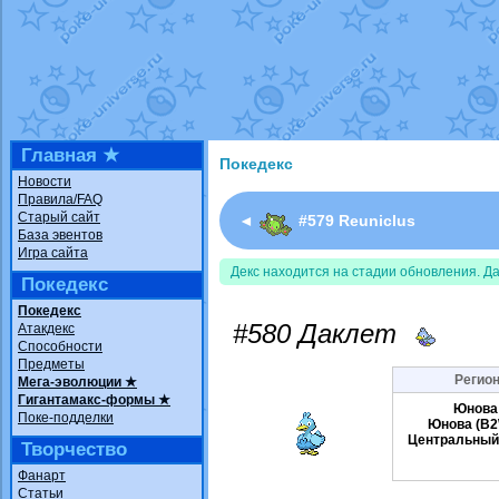
Недовольный котомангуст
от
Rando
The Dark Wishmaker
от
Randomon
в ф
шадоу спиритомб
от
ilovearceus
в фа
траббиш
от
ilovearceus
в фанарте.
Raging Bolt
от
GraceDaFox
в фанарте
Shadow mismagius
от
JOK_julia
в фан
художник
от
vicavica
в фанарте.
Главная ★
Покедекс
Новости
Правила/FAQ
Старый сайт
◄
#579 Reuniclus
База эвентов
Игра сайта
Декс находится на стадии обновления. Д
Покедекс
Покедекс
#580 Даклет
Атакдекс
Способности
Предметы
Регион
Мега-эволюции ★
Гигантамакс-формы ★
Юнова
Поке-подделки
Юнова (B2
Центральный
Творчество
Фанарт
Статьи