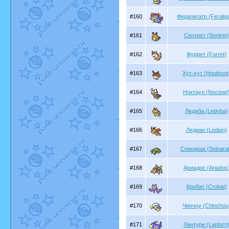
#160
Фералигатр (Feraliga
#161
Сентрет (Sentret)
#162
Фуррет (Furret)
#163
Хут-хут (Hoothoot
#164
Ноктаул (Noctowl
#165
Ледиба (Ledyba)
#166
Ледиан (Ledian)
#167
Спинарак (Spinara
#168
Ариадос (Ariados
#169
Кробат (Crobat)
#170
Чинчоу (Chinchou
#171
Лантурн (Lanturn