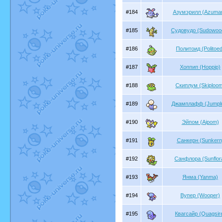
#184
Азумэрилл (Azumari
#185
Судовудо (Sudowoo
#186
Политоид (Politoed
#187
Хоппип (Hoppip)
#188
Скиплум (Skiploo
#189
Джамплафф (Jumplu
#190
Эйпом (Aipom)
#191
Санкерн (Sunkern
#192
Санфлора (Sunflor
#193
Янма (Yanma)
#194
Вупер (Wooper)
#195
Квагсайр (Quagsir