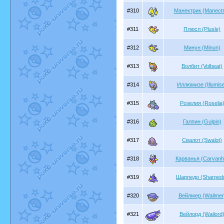
#310
Манектрик (Manectr
#311
Плюсл (Plusle)
#312
Минун (Minun)
#313
Волбит (Volbeat)
#314
Иллюмизе (Illumis
#315
Розелия (Roselia
#316
Галпин (Gulpin)
#317
Свалот (Swalot)
#318
Карванья (Carvanh
#319
Шарпедо (Sharped
#320
Вейлмер (Wailmer
#321
Вейлорд (Wailord