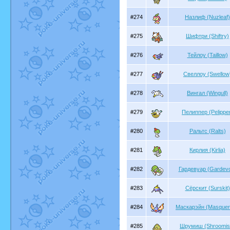
#274
Назлиф (Nuzleaf)
#275
Шифтри (Shiftry)
#276
Тейлоу (Taillow)
#277
Свеллоу (Swellow
#278
Вингал (Wingull)
#279
Пелиппер (Pelippe
#280
Ральтс (Ralts)
#281
Кирлия (Kirlia)
#282
Гардевуар (Gardevo
#283
Сёрскит (Surskit)
#284
Маскарэйн (Masquer
#285
Шрумиш (Shroomis