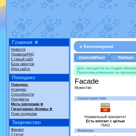
Недовольный котомангуст
от
Ran
The Dark Wishmaker
от
Randomo
шадоу спиритомб
от
ilovearceus
в
траббиш
от
ilovearceus
в фанарте
Raging Bolt
от
GraceDaFox
в фана
Shadow mismagius
от
JOK_julia
в 
художник
от
vicavica
в фанарте.
Все об
Главная ★
◄ Extremespeed
Новости
Правила/FAQ
Diamond/Pearl
Platinum
Старый сайт
База эвентов
Декс находится на стадии обнов
Игра сайта
Приносим извинения за скромную
Покедекс
Facade
Покедекс
Мужество
Атакдекс
Способности
Характеристики
Предметы
Мега-эволюции ★
Гигантамакс-формы ★
Поке-подделки
Нормальный приоритет
Есть контакт с целью
Творчество
TM42
Фанарт
Маркеры
Статьи