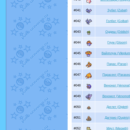
#041
Зубат (Zubat)
#042
Голбат (Golbat)
#043
Оддиш (Oddish)
#044
Глум (Gloom)
#045
Вайлплум (Vileplum
#046
Парас (Paras)
#047
Парасект (Parasec
#048
Венонат (Venonat
#049
Веномот (Venomot
#050
Диглет (Diglett)
#051
Дагтрио (Dugtrio)
#052
Мяут (Meowth)