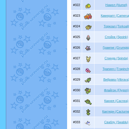
#322
Намел (Numel)
#323
Камерапт (Camerup
#324
Торкоал (Torkoal)
#325
Спойнк (Spoink)
#326
Грампиг (Grumpig
#327
Спинда (Spinda)
#328
Трапинч (Trapinch
#329
Вибрава (Vibrava
#330
Флайгон (Flygon)
#331
Какнея (Cacnea)
#332
Кактюрн (Cacturne
#333
Сваблу (Swablu)