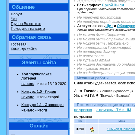
• Эффект Знака Короля отсутст
• Есть эффект
Яркой Пыли
Общение
При держании покемоном повышает ег
эффектов).
Форум
• Не требует подготовки
Чат
• Не требует передышки после и
Группа Вконтакте
• Атакует сквозь
Щит
и
Обнаруже
Покерунет на карте
Атака срабатывает вне зависимости 
• Не может быть Отражено
Обратная связь
• Не может быть отражено Мими
• Не может быть Перехвачено
Гостевая
• Не запрещается Гравитацией
Команда сайта
• Не игнориует Замену
• Не излечивает
• Не кулачная атака
Эвенты сайта
• Не может доставать до отдалё
• Не звуковая атака
• Не воздействует на разум про
Хэллоуиновская
Механика работы
лотерея
Сила атаки удваивается, если исп
начало
- итоги 13.10.2020
Англ.
Facade
(Внешняя (храбрость))
Конкурс 1.0 - Лидер
Яп.
からげんき
(Bravado - Бравада)
начало
- итоги
скоро
!
Конкурс 1.1 - Эволюция
Покемоны, изучающие эту атаку.
по уровню
с помощью TM и HM
начало
-
итоги
по уровню
№
Имя
Онлайн
#390
Чимчар (Chimchar
—