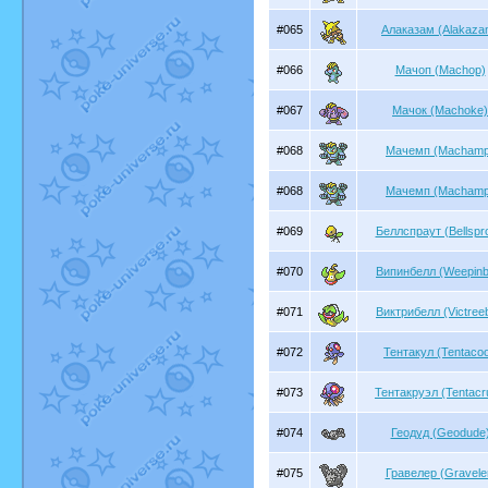
#065
Алаказам (Alakaza
#066
Мачоп (Machop)
#067
Мачок (Machoke)
#068
Мачемп (Machamp
#068
Мачемп (Machamp
#069
Беллспраут (Bellspro
#070
Випинбелл (Weepinbe
#071
Виктрибелл (Victreeb
#072
Тентакул (Tentacoo
#073
Тентакруэл (Tentacr
#074
Геодуд (Geodude
#075
Гравелер (Gravele