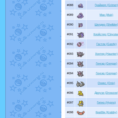
#088
Граймер (Grimer)
#089
Мак (Muk)
#090
Шелдер (Shellder
#091
Клойстер (Cloyste
#092
Гастли (Gastly)
#093
Хонтер (Haunter)
#094
Генгар (Gengar)
#094
Генгар (Gengar)
#095
Оникс (Onix)
#096
Дроузи (Drowzee
#097
Гипно (Hypno)
#098
Крабби (Krabby)