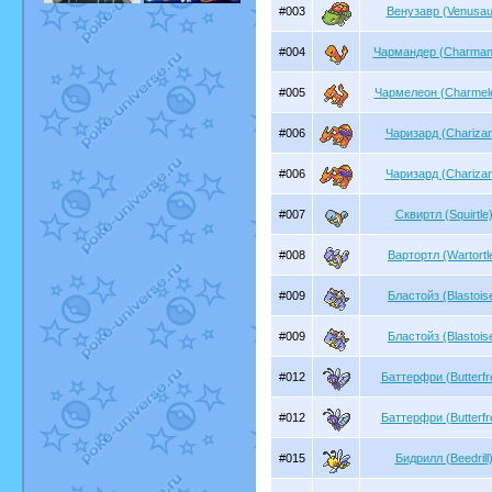
#003
Венузавр (Venusau
#004
Чармандер (Charman
#005
Чармелеон (Charmel
#006
Чаризард (Charizar
#006
Чаризард (Charizar
#007
Сквиртл (Squirtle
#008
Вартортл (Wartortl
#009
Бластойз (Blastois
#009
Бластойз (Blastois
#012
Баттерфри (Butterfr
#012
Баттерфри (Butterfr
#015
Бидрилл (Beedrill