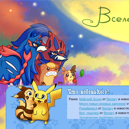
Ранее
Майский Хоэнн
от
Bestary
в новос
Много новых игровых картинок!
о
Ревайвимся
от
Bestary
в новостя
Всё, трындец
от
Bestary
в новост
Технические проблемы регистра
доброе утро славяне
от
Dakku
в 
Йолда и Мимикью
от
MavisNyanC