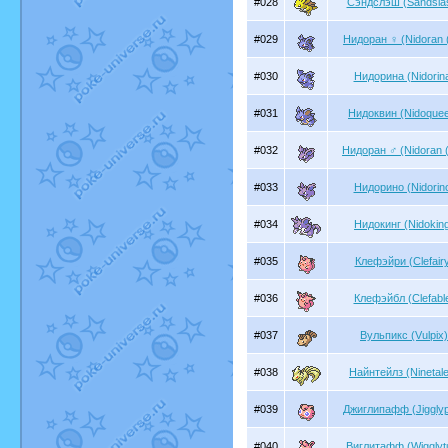
#028
Сэндслэш (Sandsla
#029
Нидоран ♀ (Nidoran 
#030
Нидорина (Nidorin
#031
Нидоквин (Nidoque
#032
Нидоран ♂ (Nidoran 
#033
Нидорино (Nidorin
#034
Нидокинг (Nidokin
#035
Клефэйри (Clefair
#036
Клефэйбл (Clefabl
#037
Вульпикс (Vulpix)
#038
Найнтейлз (Ninetal
#039
Джиглипафф (Jigglyp
#040
Виглитафф (Wigglytu