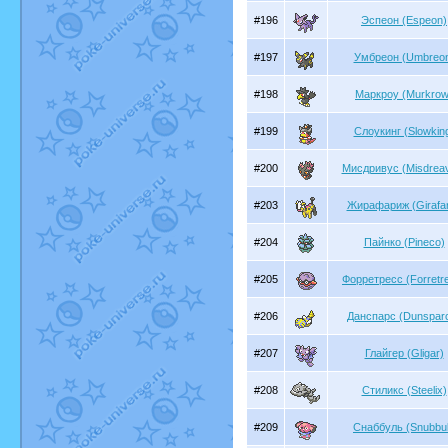
#196
Эспеон (Espeon)
#197
Умбреон (Umbreo
#198
Маркроу (Murkrow
#199
Слоукинг (Slowkin
#200
Мисдривус (Misdrea
#203
Жирафариж (Girafar
#204
Пайнко (Pineco)
#205
Форретресс (Forretr
#206
Данспарс (Dunspar
#207
Глайгер (Gligar)
#208
Стиликс (Steelix)
#209
Снаббуль (Snubbul