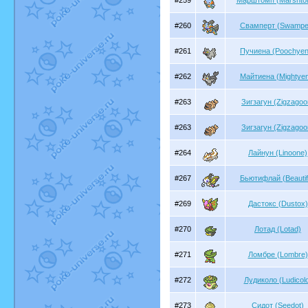
#259
Марштомп (Marshto
#260
Свамперт (Swamper
#261
Пучиена (Poochyen
#262
Майтиена (Mightye
#263
Зигзагун (Zigzagoo
#263
Зигзагун (Zigzagoo
#264
Лайнун (Linoone)
#267
Бьютифлай (Beautif
#269
Дастокс (Dustox)
#270
Лотад (Lotad)
#271
Ломбре (Lombre)
#272
Лудиколо (Ludicol
#273
Сидот (Seedot)