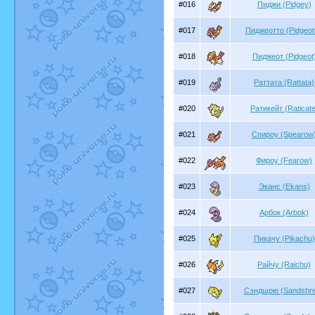
#016
Пиджи (Pidgey)
#017
Пиджеотто (Pidgeot
#018
Пиджеот (Pidgeot
#019
Раттата (Rattata)
#020
Ратикейт (Raticate
#021
Спироу (Spearow
#022
Фироу (Fearow)
#023
Эканс (Ekans)
#024
Арбок (Arbok)
#025
Пикачу (Pikachu)
#026
Райчу (Raichu)
#027
Сэндшрю (Sandshr