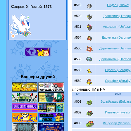
#519
Пидав (Pidove)
Юзеров:
0
| Гостей:
1573
#520
Транквилл (Tranquil
#521
Анфезант (Unfezan
#554
Дарумака (Daruma
#555
Дарманитан (Darmani
#555
Дарманитан (Darmani
#559
Скрагги (Scraggy
Баннеры друзей
#560
Скрафти (Scrafty
с помощью TM и HM
№
Имя
#001
Бульбазавр (Bulbasa
#002
Ивизавр (Ivysaur
#003
Венузавр (Venusau