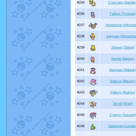
#234
Стантлер (Stantler
#236
Тайрог (Tyrogue)
#237
Хитмонтоп (Hitmont
#238
Смучам (Smoochu
#239
Элекид (Elekid)
#240
Магби (Magby)
#241
Милтанк (Miltank)
#242
Блисси (Blissey)
#243
Райкоу (Raikou)
#244
Энтэй (Entei)
#245
Суикун (Suicune)
#246
Ларвитар (Larvitar