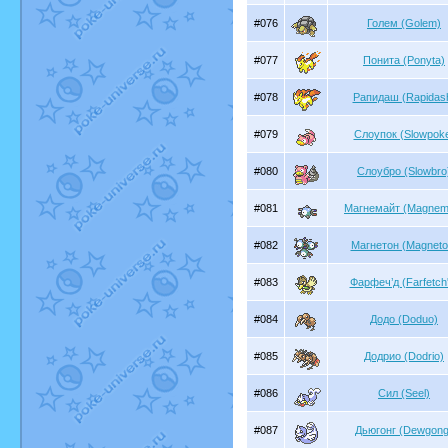
#076
Голем (Golem)
#077
Понита (Ponyta)
#078
Рапидаш (Rapidas
#079
Слоупок (Slowpok
#080
Слоубро (Slowbro
#081
Магнемайт (Magnemi
#082
Магнетон (Magneto
#083
Фарфеч’д (Farfetch
#084
Додо (Doduo)
#085
Додрио (Dodrio)
#086
Сил (Seel)
#087
Дьюгонг (Dewgong