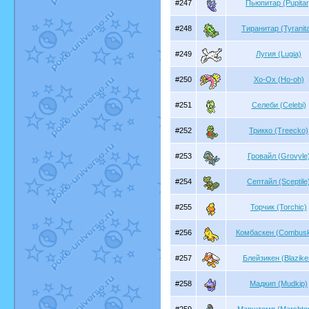
#247
Пьюпитар (Pupitar
#248
Тиранитар (Tyranita
#249
Лугия (Lugia)
#250
Хо-Ох (Ho-oh)
#251
Селеби (Celebi)
#252
Трикко (Treecko)
#253
Гровайл (Grovyle
#254
Септайл (Sceptile
#255
Торчик (Torchic)
#256
Комбаскен (Combus
#257
Блейзикен (Blazike
#258
Мадкип (Mudkip)