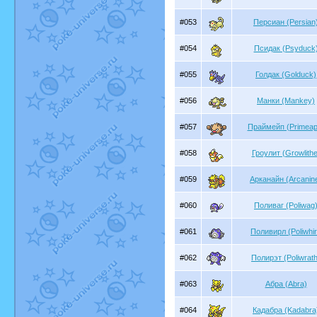
#053
Персиан (Persian
#054
Псидак (Psyduck
#055
Голдак (Golduck)
#056
Манки (Mankey)
#057
Праймейп (Primeap
#058
Гроулит (Growlithe
#059
Арканайн (Arcanin
#060
Поливаг (Poliwag
#061
Поливирл (Poliwhir
#062
Полирэт (Poliwrath
#063
Абра (Abra)
#064
Кадабра (Kadabra