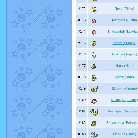
#172
Пичу (Pichu)
#173
Клеффа (Cleffa)
#174
Иглибафф (Igglybuf
#175
Тогепи (Togepi)
#176
Тогетик (Togetic)
#177
Нату (Natu)
#178
Кзату (Xatu)
#179
Мэрип (Mareep)
#180
Флаффи (Flaaffy)
#181
Амфарос (Ampharo
#182
Беллоссом (Belloss
#183
Мэрилл (Marill)