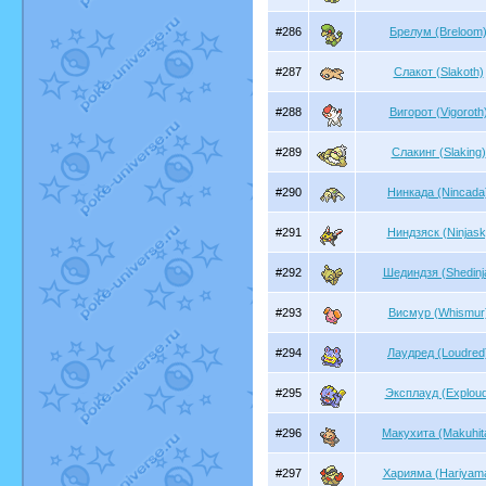
#286
Брелум (Breloom
#287
Слакот (Slakoth)
#288
Вигорот (Vigoroth
#289
Слакинг (Slaking)
#290
Нинкада (Nincada
#291
Ниндзяск (Ninjask
#292
Шединдзя (Shedinj
#293
Висмур (Whismur
#294
Лаудред (Loudred
#295
Эксплауд (Exploud
#296
Макухита (Makuhit
#297
Харияма (Hariyam