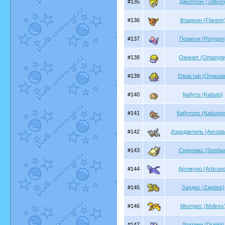
#135
Джолтеон (Jolteon
#136
Флареон (Flareon
#137
Поригон (Porygon
#138
Оманит (Omanyte
#139
Омастар (Omasta
#140
Кабуто (Kabuto)
#141
Кабутопс (Kabutop
#142
Аэродактиль (Aerodac
#143
Снорлакс (Snorlax
#144
Артикуно (Articuno
#145
Запдос (Zapdos)
#146
Молтрес (Moltres
#147
Дратини (Dratini)