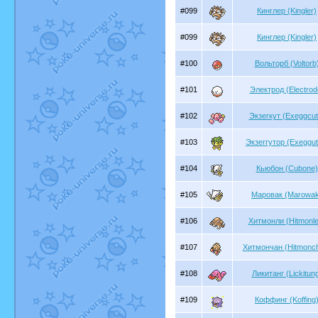
#099
Кинглер (Kingler)
#099
Кинглер (Kingler)
#100
Вольторб (Voltorb
#101
Электрод (Electrod
#102
Экзегкут (Exeggcut
#103
Экзеггутор (Exeggut
#104
Кьюбон (Cubone)
#105
Маровак (Marowa
#106
Хитмонли (Hitmonle
#107
Хитмончан (Hitmonc
#108
Ликитанг (Lickitun
#109
Коффинг (Koffing