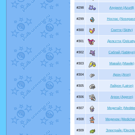
#298
Азурилл (Azurill)
#299
Носпас (Nosepass
#300
Скитти (Skitty)
#301
Делкэтти (Delcatty
#302
Саблай (Sableye)
#303
Мавайл (Mawile)
#304
Арон (Aron)
#305
Лайрон (Lairon)
#306
Агрон (Aggron)
#307
Медитайт (Meditite
#308
Медичем (Medicha
#309
Электрайк (Electrik