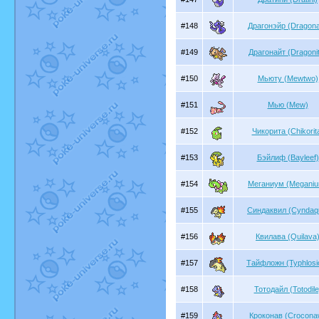
#148
Драгонэйр (Dragona
#149
Драгонайт (Dragoni
#150
Мьюту (Mewtwo)
#151
Мью (Mew)
#152
Чикорита (Chikorit
#153
Бэйлиф (Bayleef)
#154
Меганиум (Megani
#155
Синдаквил (Cyndaqu
#156
Квилава (Quilava
#157
Тайфложн (Typhlosi
#158
Тотодайл (Totodile
#159
Кроконав (Crocona