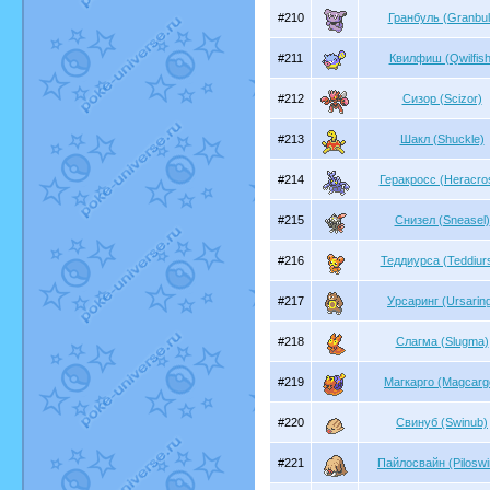
#210
Гранбуль (Granbul
#211
Квилфиш (Qwilfish
#212
Сизор (Scizor)
#213
Шакл (Shuckle)
#214
Геракросс (Heracro
#215
Снизел (Sneasel)
#216
Теддиурса (Teddiur
#217
Урсаринг (Ursarin
#218
Слагма (Slugma)
#219
Магкарго (Magcarg
#220
Свинуб (Swinub)
#221
Пайлосвайн (Piloswi