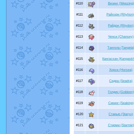
#110
Визинг (Weezing)
#111
Райхорн (Rhyhorn
#112
Райдон (Rhydon)
#113
Ченси (Chansey)
#114
Тангела (Tangela
#115
Кангасхан (Kangask
#116
Хорси (Horsea)
#117
Сидра (Seadra)
#118
Голдин (Goldeen)
#119
Сикинг (Seaking)
#120
Старью (Staryu)
#121
Старми (Starmie)