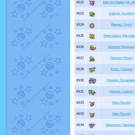
#122
Мистер Майм (Mr. M
#123
Сайтер (Scyther)
#124
Джинкс (Jynx)
#125
Электабазз (Electab
#126
Магмар (Magmar
#127
Пинсир (Pinsir)
#128
Торос (Tauros)
#130
Гярадос (Gyarado
#131
Лапрас (Lapras)
#133
Иви (Eevee)
#133
Иви (Eevee)
#134
Вапореон (Vaporeo