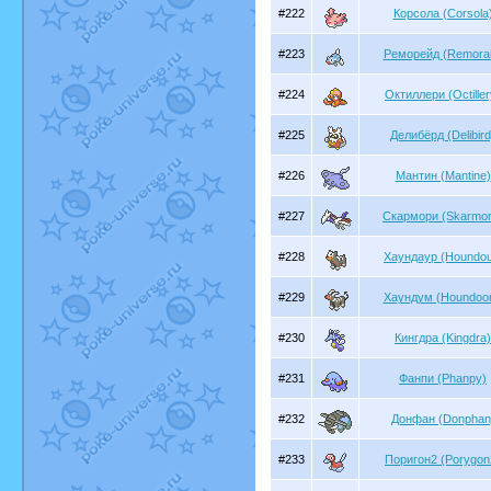
#222
Корсола (Corsola
#223
Реморейд (Remorai
#224
Октиллери (Octiller
#225
Делибёрд (Delibird
#226
Мантин (Mantine)
#227
Скармори (Skarmor
#228
Хаундаур (Houndou
#229
Хаундум (Houndoo
#230
Кингдра (Kingdra)
#231
Фанпи (Phanpy)
#232
Донфан (Donphan
#233
Поригон2 (Porygon