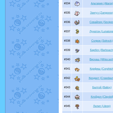
#334
Альтария (Altaria)
#335
Зангуз (Zangoose
#336
Севайпер (Seviper
#337
Лунатон (Lunatone
#338
Солрок (Solrock)
#339
Барбоч (Barboach
#340
Вискаш (Whiscash
#341
Корфиш (Corphish
#342
Кродант (Crawdaun
#343
Балтой (Baltoy)
#344
Клэйдол (Claydol
#345
Лилип (Lileep)