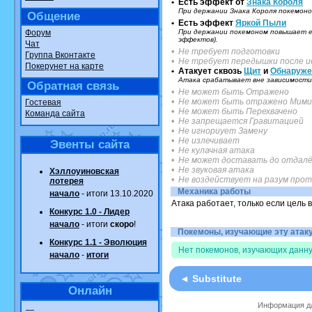
• Есть эффект от
Знака Короля
При держании Знака Короля покемоно
Общение
• Есть эффект
Яркой Пыли
Форум
При держании покемоном повышает ег
эффектов).
Чат
• Не требует подготовки
Группа Вконтакте
• Не требует передышки после и
Покерунет на карте
• Атакует сквозь
Щит
и
Обнаруже
Атака срабатывает вне зависимости 
Обратная связь
• Не может быть Отражено
• Не может быть отражено Мими
Гостевая
• Не может быть Перехвачено
Команда сайта
• Не запрещается Гравитацией
• Не игнориует Замену
• Не излечивает
Эвенты сайта
• Не кулачная атака
• Не может доставать до отдалё
• Не звуковая атака
Хэллоуиновская
• Не воздействует на разум про
лотерея
Механика работы
начало
- итоги 13.10.2020
Атака работает, только если цель 
Конкурс 1.0 - Лидер
начало
- итоги
скоро
!
Покемоны, изучающие эту атаку.
Конкурс 1.1 - Эволюция
Нет покемонов, изучающих данну
начало
-
итоги
◄ Substitute
Онлайн
Информация дл
—