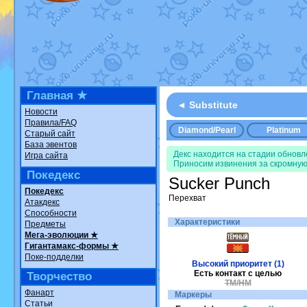
Недовольный котомангуст
от
Ran
The Dark Wishmaker
от
Randomo
шадоу спиритомб
от
ilovearceus
в
траббиш
от
ilovearceus
в фанарте
Raging Bolt
от
GraceDaFox
в фана
Shadow mismagius
от
JOK_julia
в 
художник
от
vicavica
в фанарте.
Все об
Главная ★
◄ Substitute
Новости
Правила/FAQ
Diamond/Pearl
Platinum
Старый сайт
База эвентов
Декс находится на стадии обнов
Игра сайта
Приносим извинения за скромную
Покедекс
Sucker Punch
Покедекс
Перехват
Атакдекс
Способности
Характеристики
Предметы
Мега-эволюции ★
Гигантамакс-формы ★
Поке-подделки
Высокий приоритет (1)
Есть контакт с целью
Творчество
TM/HM
Фанарт
Маркеры
Статьи