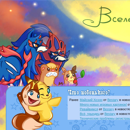
Ранее
Майский Хоэнн
от
Bestary
в новос
Много новых игровых картинок!
о
Ревайвимся
от
Bestary
в новостя
Всё, трындец
от
Bestary
в новост
Технические проблемы регистра
доброе утро славяне
от
Dakku
в 
Йолда и Мимикью
от
MavisNyanC