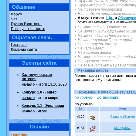
• Эффект Знака Короля отсутст
• Эффект Яркой Пыли отсутств
Общение
• Не требует подготовки
• Не требует передышки после и
Форум
• Атакует сквозь
Щит
и
Обнаруже
Чат
Атака срабатывает вне зависимости 
Группа Вконтакте
• Не может быть Отражено
Покерунет на карте
• Не может быть отражено Мими
• Не может быть Перехвачено
Обратная связь
• Не запрещается Гравитацией
• Не игнориует Замену
Гостевая
• Не излечивает
Команда сайта
• Не кулачная атака
• Не может доставать до отдалё
• Не звуковая атака
Эвенты сайта
• Не воздействует на разум про
Механика работы
Хэллоуиновская
Меняет свой тип на тип или типы 
лотерея
покемоном с Мультитипом.
начало
- итоги 13.10.2020
Конкурс 1.0 - Лидер
Покемоны, изучающие эту атаку.
по уровню
до эволюции
начало
- итоги
скоро
!
по уровню
Конкурс 1.1 - Эволюция
№
Имя
начало
-
итоги
#120
Старью (Staryu)
Онлайн
#151
Мью (Mew)
HolySillia
.