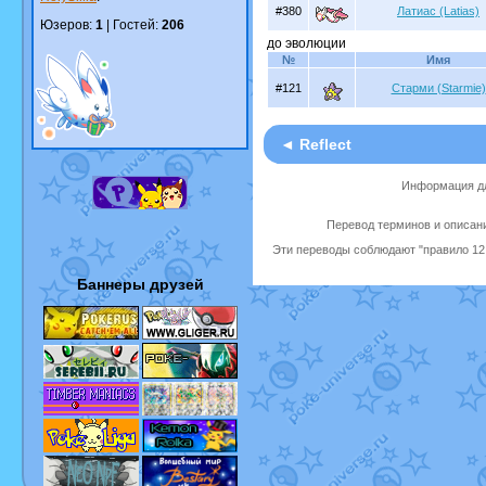
#380
Латиас (Latias)
Юзеров:
1
| Гостей:
206
до эволюции
№
Имя
#121
Старми (Starmie)
◄ Reflect
Информация дл
Перевод терминов и описани
Эти переводы соблюдают "правило 12 
Баннеры друзей