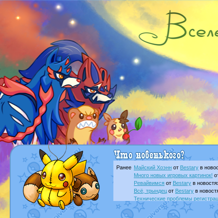
Ранее
Майский Хоэнн
от
Bestary
в новос
Много новых игровых картинок!
о
Ревайвимся
от
Bestary
в новостя
Всё, трындец
от
Bestary
в новост
Технические проблемы регистра
доброе утро славяне
от
Dakku
в 
Йолда и Мимикью
от
MavisNyanC