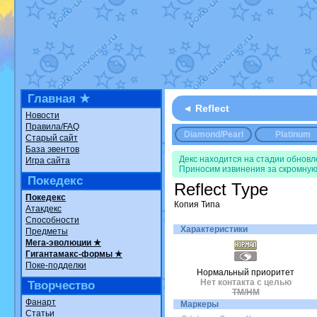
Недовольный котомангуст
от
Ran
The Dark Wishmaker
от
Randomo
шадоу спиритомб
от
ilovearceus
в
траббиш
от
ilovearceus
в фанарте
Raging Bolt
от
GraceDaFox
в фана
Shadow mismagius
от
JOK_julia
в 
художник
от
vicavica
в фанарте.
Все об
Главная ★
◄ Reflect
Новости
Правила/FAQ
Diamond/Pearl
Platinum
Старый сайт
База эвентов
Декс находится на стадии обнов
Игра сайта
Приносим извинения за скромную
Покедекс
Reflect Type
Покедекс
Копия Типа
Атакдекс
Способности
Характеристики
Предметы
Мега-эволюции ★
Гигантамакс-формы ★
Поке-подделки
Нормальный приоритет
Нет контакта с целью
Творчество
TM/HM
Фанарт
Маркеры
Статьи