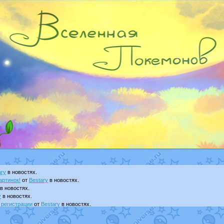
ary
в новостях.
артинок!
от
Bestary
в новостях.
в новостях.
y
в новостях.
 регистрации
от
Bestary
в новостях.
т
Dakku
в фанарте.
visNyanCat
в фанарте.