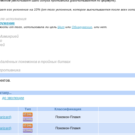
емоном увеличивает шанс испуга противника (рассчитывается по формуле).
ет его уклонение на 10% (от того уклонения, которое высчитывается после всех ост
ле исполнения
ружение
ости от того, использовала ли цель
Щит
или
Обнаружение
, или нет.
Мимикрией
но
ией
далённых покемонов в тройных битвах
 противника
ектов.
аку...
до эволюции
Тип
Классификация
arizard)
Покемон-Пламя
arizard)
Покемон-Пламя