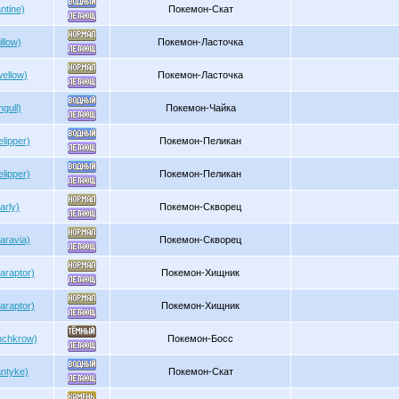
ntine)
Покемон-Скат
llow)
Покемон-Ласточка
ellow)
Покемон-Ласточка
gull)
Покемон-Чайка
lipper)
Покемон-Пеликан
lipper)
Покемон-Пеликан
arly)
Покемон-Скворец
aravia)
Покемон-Скворец
araptor)
Покемон-Хищник
araptor)
Покемон-Хищник
nchkrow)
Покемон-Босс
ntyke)
Покемон-Скат