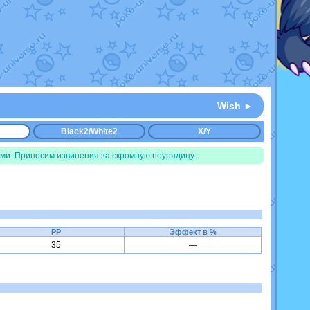
Wish ►
Black2/White2
X/Y
ми. Приносим извинения за скромную неурядицу.
PP
Эффект в %
35
—