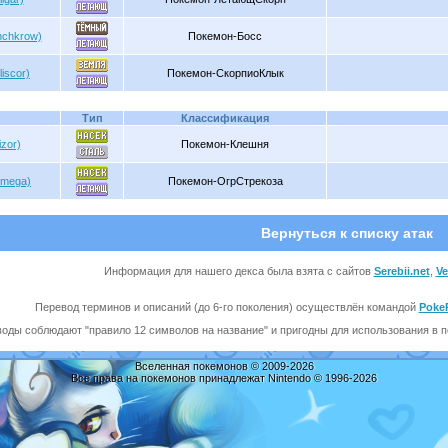
nchkrow)
Покемон-Босс
iscor)
Покемон-СкорпиоКлык
Тип
Классификация
zor)
Покемон-Клешня
nmega)
Покемон-ОгрСтрекоза
Вернуться к списку атак
Информация для нашего декса была взята с сайтов
Serebii.net
,
V
Перевод терминов и описаний (до 6-го поколения) осуществлён командой
Poke
оды соблюдают "правило 12 символов на название" и пригодны для использования в пе
Вселенная покемонов © 2009-2026
Все права на покемонов принадлежат Nintendo © 1996-2026