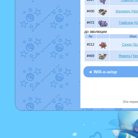
#430
Хончкроу (Ho
#472
Глайскор (Gl
до эволюции
№
Имя
#212
Сизор (Sci
#469
Янмега (Ya
◄ Will-o-wisp
Эти перев