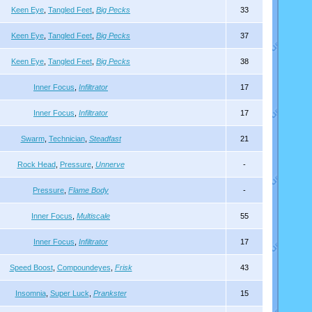
Keen Eye
,
Tangled Feet
,
Big Pecks
33
Keen Eye
,
Tangled Feet
,
Big Pecks
37
Keen Eye
,
Tangled Feet
,
Big Pecks
38
Inner Focus
,
Infiltrator
17
Inner Focus
,
Infiltrator
17
Swarm
,
Technician
,
Steadfast
21
Rock Head
,
Pressure
,
Unnerve
-
Pressure
,
Flame Body
-
Inner Focus
,
Multiscale
55
Inner Focus
,
Infiltrator
17
Speed Boost
,
Compoundeyes
,
Frisk
43
Insomnia
,
Super Luck
,
Prankster
15