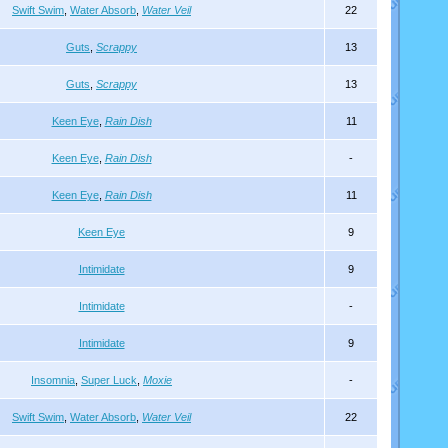
Swift Swim
,
Water Absorb
,
Water Veil
22
Guts
,
Scrappy
13
Guts
,
Scrappy
13
Keen Eye
,
Rain Dish
11
Keen Eye
,
Rain Dish
-
Keen Eye
,
Rain Dish
11
Keen Eye
9
Intimidate
9
Intimidate
-
Intimidate
9
Insomnia
,
Super Luck
,
Moxie
-
Swift Swim
,
Water Absorb
,
Water Veil
22