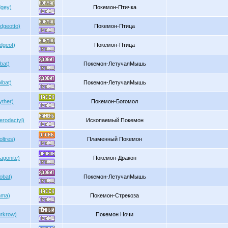
dgey)
Покемон-Птичка
dgeotto)
Покемон-Птица
dgeot)
Покемон-Птица
bat)
Покемон-ЛетучаяМышь
lbat)
Покемон-ЛетучаяМышь
yther)
Покемон-Богомол
rodactyl)
Ископаемый Покемон
ltres)
Пламенный Покемон
agonite)
Покемон-Дракон
obat)
Покемон-ЛетучаяМышь
nma)
Покемон-Стрекоза
rkrow)
Покемон Ночи