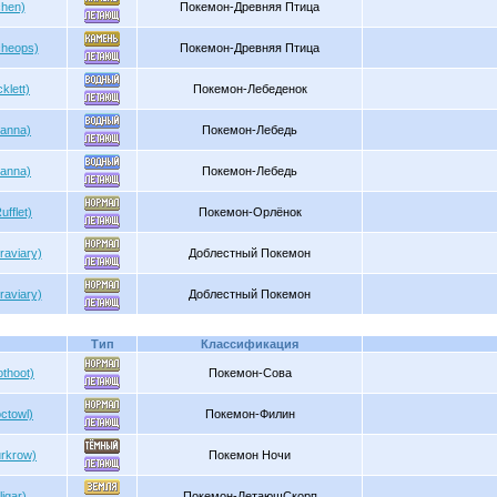
chen)
Покемон-Древняя Птица
cheops)
Покемон-Древняя Птица
klett)
Покемон-Лебеденок
anna)
Покемон-Лебедь
anna)
Покемон-Лебедь
fflet)
Покемон-Орлёнок
raviary)
Доблестный Покемон
raviary)
Доблестный Покемон
Тип
Классификация
thoot)
Покемон-Сова
ctowl)
Покемон-Филин
rkrow)
Покемон Ночи
igar)
Покемон-ЛетающСкорп