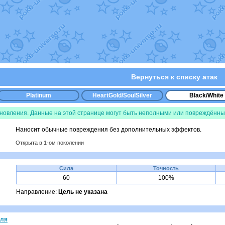
уст
от
Randomon
в фанарте.
Randomon
в фанарте.
ovearceus
в фанарте.
в фанарте.
Fox
в фанарте.
OK_julia
в фанарте.
фанарте.
Все обновления
Вернуться к списку атак
Platinum
HeartGold/SoulSilver
Black/White
бновления. Данные на этой странице могут быть неполными или повреждённы
Наносит обычные повреждения без дополнительных эффектов.
Открыта в 1-ом поколении
Сила
Точность
60
100%
Направление:
Цель не указана
оля