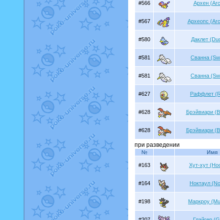
#566
Архен (Ar
#567
Археопс (Ar
#580
Даклет (Duc
#581
Сванна (Sw
#581
Сванна (Sw
#627
Раффлет (Ru
#628
Брэйвиари (B
#628
Брэйвиари (B
при разведении
№
Имя
#163
Хут-хут (Hoo
#164
Ноктаул (No
#198
Маркроу (Mu
#207
Глайгер (Gl