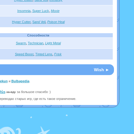
Insomnia
,
Super Luck
,
Moxie
Hyper Cutter
,
Sand Veil
,
Poison Heal
Способности
Swarm
,
Technician
,
Light Metal
Speed Boost
,
Tinted Lens
,
Frisk
Wish ►
eekun
и
Bulbapedia
.
Rùs
за еду
за большое спасибо :)
реводах старых игр, где есть такое ограничение.