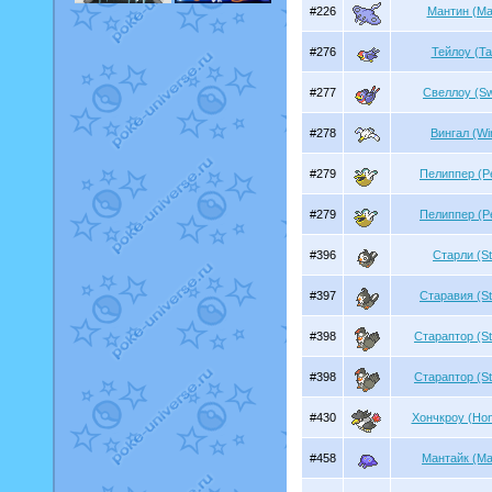
#226
Мантин (Ma
#276
Тейлоу (Tai
#277
Свеллоу (Sw
#278
Вингал (Win
#279
Пелиппер (Pe
#279
Пелиппер (Pe
#396
Старли (St
#397
Старавия (St
#398
Стараптор (St
#398
Стараптор (St
#430
Хончкроу (Ho
#458
Мантайк (Ma