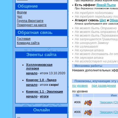
При держании Знака Короля пок
• Есть эффект
Яркой Пыли
Общение
При держании покемоном повыша
Форум
• Не требует подготовки
Чат
• Не требует передышки пос
• Атакует сквозь
Щит
и
Обна
Группа Вконтакте
Атака срабатывает вне зависим
Покерунет на карте
• Не может быть Отражено
Обратная связь
• Не может быть отражено 
• Не может быть Перехваче
Гостевая
• Не запрещается Гравитац
Команда сайта
• Не игнориует Замену
• Не излечивает
• Не кулачная атака
Эвенты сайта
• Не может доставать до от
• Не звуковая атака
• Не воздействует на разум
Хэллоуиновская
Механика работы
лотерея
Никаких дополнительных эфф
начало
- итоги 13.10.2020
Конкурс 1.0 - Лидер
Покемоны, изучающие эту ат
начало
- итоги
скоро
!
по уровню
при разведении
по уровню
Конкурс 1.1 - Эволюция
№
Имя
начало
-
итоги
#006
Чаризард (Ch
Онлайн
#006
Чаризард (Ch
—