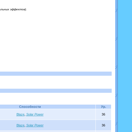
альных эффектов).
Способности
Ур.
Blaze
,
Solar Power
36
Blaze
,
Solar Power
36