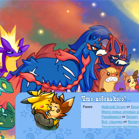
Ранее
Майский Хоэнн
от
Best
Много новых игровых к
Ревайвимся
от
Bestary
Всё, трындец
от
Bestar
Технические проблемы
доброе утро славяне
о
Йолда и Мимикью
от
Ma