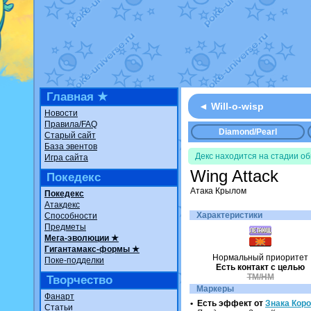
Недовольный котоманг
The Dark Wishmaker
от
шадоу спиритомб
от
il
траббиш
от
ilovearceus
Raging Bolt
от
GraceDa
Shadow mismagius
от
J
художник
от
vicavica
в 
Главная ★
◄ Will-o-wisp
Новости
Правила/FAQ
Diamond/Pearl
Старый сайт
База эвентов
Декс находится на стадии о
Игра сайта
Wing Attack
Покедекс
Атака Крылом
Покедекс
Атакдекс
Характеристики
Способности
Предметы
Мега-эволюции ★
Гигантамакс-формы ★
Нормальный приоритет
Поке-подделки
Есть контакт с целью
TM/HM
Творчество
Маркеры
Фанарт
• Есть эффект от
Знака Кор
Статьи