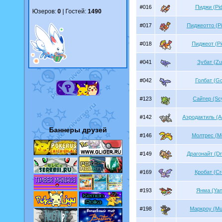
#016
Пиджи (Pi
Юзеров:
0
| Гостей:
1490
#017
Пиджеотто (Pi
#018
Пиджеот (Pi
#041
Зубат (Zu
#042
Голбат (Go
#123
Сайтер (Sc
#142
Аэродактиль (Ae
Баннеры друзей
#146
Молтрес (Mo
#149
Драгонайт (Dr
#169
Кробат (Cr
#193
Янма (Ya
#198
Маркроу (Mu