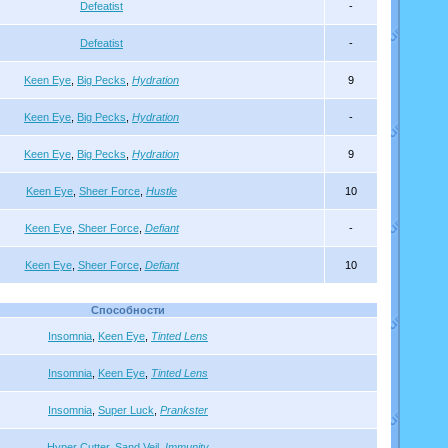
Defeatist
-
Defeatist
-
Keen Eye
,
Big Pecks
,
Hydration
9
Keen Eye
,
Big Pecks
,
Hydration
-
Keen Eye
,
Big Pecks
,
Hydration
9
Keen Eye
,
Sheer Force
,
Hustle
10
Keen Eye
,
Sheer Force
,
Defiant
-
Keen Eye
,
Sheer Force
,
Defiant
10
Способности
Insomnia
,
Keen Eye
,
Tinted Lens
Insomnia
,
Keen Eye
,
Tinted Lens
Insomnia
,
Super Luck
,
Prankster
Hyper Cutter
,
Sand Veil
,
Immunity