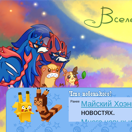
Ранее
Майский Хоэн
новостях.
Много новых и
от
Bestary
в но