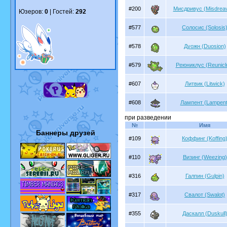
#200
Мисдривус (Misdrea
Юзеров:
0
| Гостей:
292
#577
Солосис (Solosis
#578
Дуожн (Duosion)
#579
Реюниклус (Reunicl
#607
Литвик (Litwick)
#608
Лампент (Lampent
при разведении
№
Имя
Баннеры друзей
#109
Коффинг (Koffing
#110
Визинг (Weezing)
#316
Галпин (Gulpin)
#317
Свалот (Swalot)
#355
Даскалл (Duskull