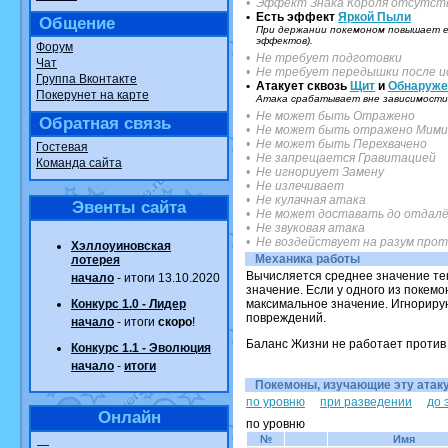
• Эффект Знака Короля отсутст
Randomon
в ф
• Есть эффект
Яркой Пыли
Общение
При держании покемоном повышает ег
шадоу спирит
эффектов).
Форум
• Не требует подготовки
Чат
в фанарте.
• Не требует передышки после и
Группа Вконтакте
• Атакует сквозь
Щит
и
Обнаруже
Покерунет на карте
траббиш
от
il
Атака срабатывает вне зависимости 
• Не может быть Отражено
Обратная связь
фанарте.
• Не может быть отражено Мими
• Не может быть Перехвачено
Гостевая
• Не запрещается Гравитацией
Raging Bolt
от
Команда сайта
• Не игнориует Замену
• Не излечивает
фанарте.
• Не кулачная атака
Эвенты сайта
• Не может доставать до отдалё
Shadow misma
• Не звуковая атака
• Не воздействует на разум про
Хэллоуиновская
в фанарте.
Механика работы
лотерея
Вычисляется среднее значение тек
начало
- итоги 13.10.2020
художник
от
vi
значение. Если у одного из покем
Конкурс 1.0 - Лидер
максимальное значение. Игнориру
повреждений.
начало
- итоги
скоро
!
Все об
Баланс Жизни не работает против
Конкурс 1.1 - Эволюция
начало
-
итоги
Покемоны, изучающие эту атаку.
по уровню
при разведении
до 
Онлайн
по уровню
№
Имя
—