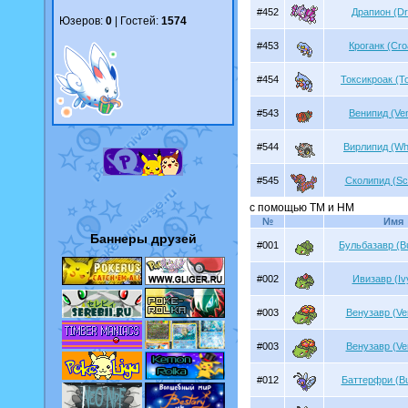
#452
Драпион (Dr
Юзеров:
0
| Гостей:
1574
#453
Кроганк (Cr
#454
Токсикроак (To
#543
Венипид (Ve
#544
Вирлипид (Whi
#545
Сколипид (Sc
с помощью TM и HM
№
Имя
Баннеры друзей
#001
Бульбазавр (B
#002
Ивизавр (Iv
#003
Венузавр (Ve
#003
Венузавр (Ve
#012
Баттерфри (But