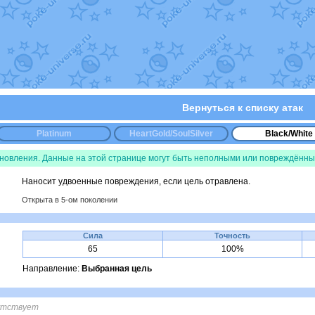
уст
от
Randomon
в фанарте.
Randomon
в фанарте.
ovearceus
в фанарте.
в фанарте.
Fox
в фанарте.
OK_julia
в фанарте.
фанарте.
Все обновления
Вернуться к списку атак
Platinum
HeartGold/SoulSilver
Black/White
бновления. Данные на этой странице могут быть неполными или повреждённы
Наносит удвоенные повреждения, если цель отравлена.
Открыта в 5-ом поколении
Сила
Точность
65
100%
Направление:
Выбранная цель
утствует