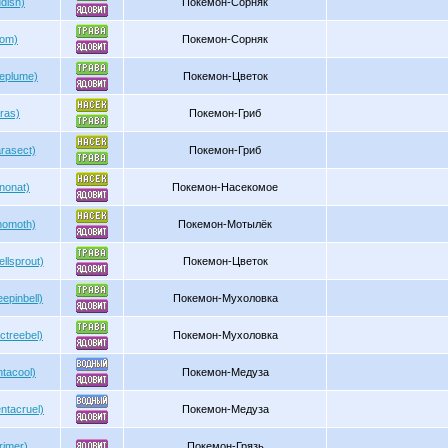
dish)
Покемон-Сорняк
oom)
Покемон-Сорняк
leplume)
Покемон-Цветок
ras)
Покемон-Гриб
rasect)
Покемон-Гриб
nonat)
Покемон-Насекомое
nomoth)
Покемон-Мотылёк
llsprout)
Покемон-Цветок
epinbell)
Покемон-Мухоловка
ctreebel)
Покемон-Мухоловка
tacool)
Покемон-Медуза
ntacruel)
Покемон-Медуза
rimer)
Покемон-Грязь