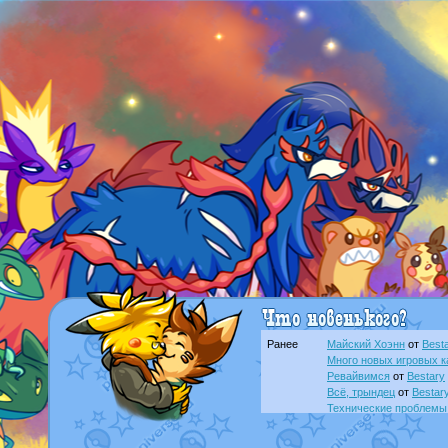
Ранее
Майский Хоэнн
от
Best
Много новых игровых к
Ревайвимся
от
Bestary
Всё, трындец
от
Bestar
Технические проблемы
доброе утро славяне
о
Йолда и Мимикью
от
Ma