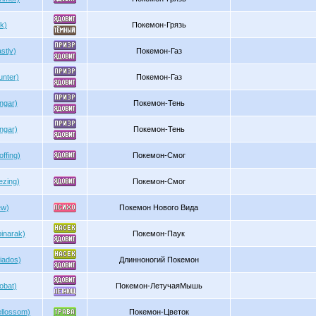
k)
Покемон-Грязь
stly)
Покемон-Газ
unter)
Покемон-Газ
ngar)
Покемон-Тень
ngar)
Покемон-Тень
ffing)
Покемон-Смог
ezing)
Покемон-Смог
w)
Покемон Нового Вида
inarak)
Покемон-Паук
iados)
Длинноногий Покемон
obat)
Покемон-ЛетучаяМышь
llossom)
Покемон-Цветок