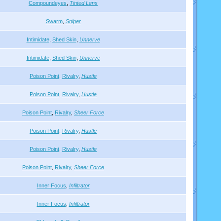
Compoundeyes
,
Tinted Lens
Swarm
,
Sniper
Intimidate
,
Shed Skin
,
Unnerve
Intimidate
,
Shed Skin
,
Unnerve
Poison Point
,
Rivalry
,
Hustle
Poison Point
,
Rivalry
,
Hustle
Poison Point
,
Rivalry
,
Sheer Force
Poison Point
,
Rivalry
,
Hustle
Poison Point
,
Rivalry
,
Hustle
Poison Point
,
Rivalry
,
Sheer Force
Inner Focus
,
Infiltrator
Inner Focus
,
Infiltrator