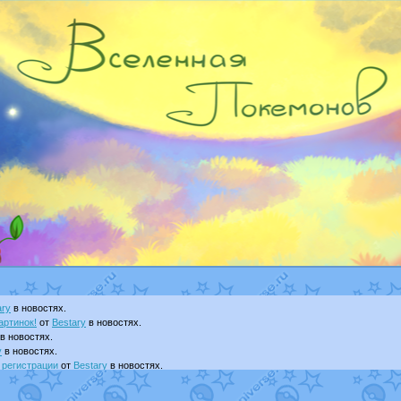
ary
в новостях.
артинок!
от
Bestary
в новостях.
в новостях.
y
в новостях.
 регистрации
от
Bestary
в новостях.
т
Dakku
в фанарте.
visNyanCat
в фанарте.