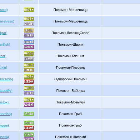
neco)
Покемон-Мешочница
rretress)
Покемон-Мешочница
igar)
Покемон-ЛетающСкорп
ilfish)
Покемон-Шарик
zor)
Покемон-Клешня
ckle)
Покемон-Плесень
racross)
Однорогий Покемон
autifly)
Покемон-Бабочка
ustox)
Покемон-Мотылёк
oomish)
Покемон-Гриб
eloom)
Покемон-Гриб
selia)
Покемон с Шипами