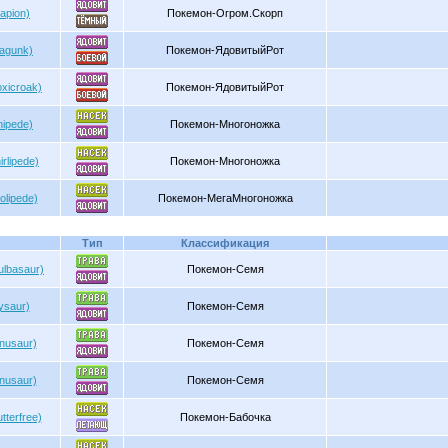
apion)
Покемон-Огром.Скорп
oagunk)
Покемон-ЯдовитыйРот
xicroak)
Покемон-ЯдовитыйРот
nipede)
Покемон-Многоножка
rlipede)
Покемон-Многоножка
olipede)
Покемон-МегаМногоножка
Тип
Классификация
ulbasaur)
Покемон-Семя
ysaur)
Покемон-Семя
nusaur)
Покемон-Семя
nusaur)
Покемон-Семя
terfree)
Покемон-Бабочка