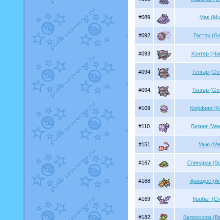
#089
Мак (Mu
#092
Гастли (Ga
#093
Хонтер (Ha
#094
Генгар (Ge
#094
Генгар (Ge
#109
Коффинг (Ko
#110
Визинг (We
#151
Мью (Me
#167
Спинарак (Sp
#168
Ариадос (Ar
#169
Кробат (Cr
#182
Беллоссом (Be