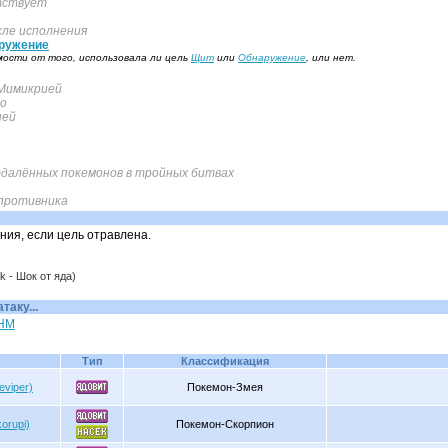
тствует
ле исполнения
ружение
ости от того, использовала ли цель
Щит
или
Обнаружение
, или нет.
Мимикрией
но
ией
далённых покемонов в тройных битвах
 противника
ия, если цель отравлена.
k - Шок от яда)
аку...
 HM
Тип
Классификация
eviper)
Покемон-Змея
orupi)
Покемон-Скорпион