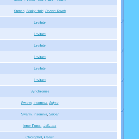
Stench
,
Sticky Hold
,
Poison Touch
Levitate
Levitate
Levitate
Levitate
Levitate
Levitate
Synchronize
Swarm
,
Insomnia
,
Sniper
Swarm
,
Insomnia
,
Sniper
Inner Focus
,
Infiltrator
Chlorophyll
,
Healer