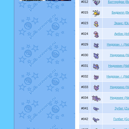
#012
Баттерфри (But
#015
Бидрилл (Bee
#023
Эканс (Ek
#024
Арбок (Ar
#029
Нидоран ♀ (Nid
#030
Нидорина (Ni
#031
Нидоквин (Ni
#032
Нидоран ♂ (Nid
#033
Нидорино (Ni
#034
Нидокинг (Ni
#041
Зубат (Zu
#042
Голбат (Go