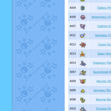
#204
Пайнко (Pi
#205
Форретресс (Fo
#207
Глайгер (Gl
#211
Квилфиш (Qw
#212
Сизор (Sci
#213
Шакл (Shu
#214
Геракросс (He
#267
Бьютифлай (Be
#269
Дастокс (D
#285
Шрумиш (Shr
#286
Брелум (Br
#315
Розелия (Ro