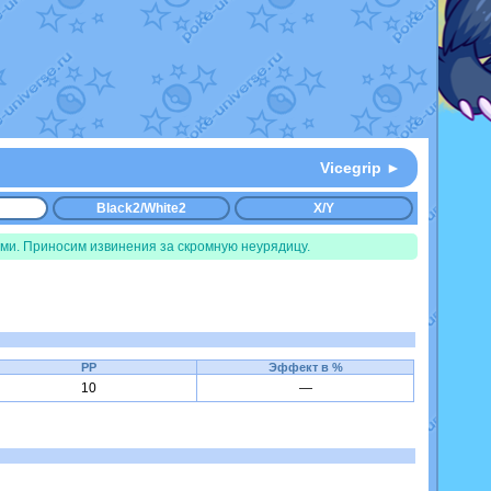
Vicegrip ►
Black2/White2
X/Y
ми. Приносим извинения за скромную неурядицу.
PP
Эффект в %
10
—