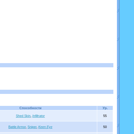
Способности
Ур.
Shed Skin
,
Infiltrator
55
Battle Armor
,
Sniper
,
Keen Eye
50