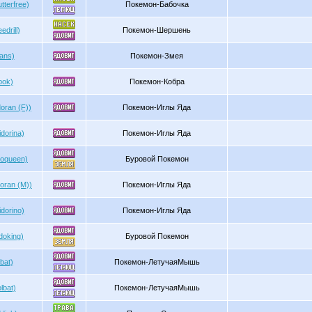
terfree)
Покемон-Бабочка
drill)
Покемон-Шершень
ans)
Покемон-Змея
bok)
Покемон-Кобра
oran (F))
Покемон-Иглы Яда
dorina)
Покемон-Иглы Яда
doqueen)
Буровой Покемон
oran (M))
Покемон-Иглы Яда
dorino)
Покемон-Иглы Яда
doking)
Буровой Покемон
bat)
Покемон-ЛетучаяМышь
lbat)
Покемон-ЛетучаяМышь