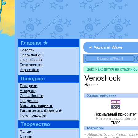
Недовольный котоманг
The Dark Wishmaker
от
шадоу спиритомб
от
il
траббиш
от
ilovearceus
Raging Bolt
от
GraceDa
Shadow mismagius
от
J
художник
от
vicavica
в 
Главная ★
◄ Vacuum Wave
Новости
Правила/FAQ
Diamond/Pearl
Старый сайт
База эвентов
Декс находится на стадии о
Игра сайта
Venoshock
Покедекс
Ядошок
Покедекс
Атакдекс
Характеристики
Способности
Предметы
Мега-эволюции ★
Гигантамакс-формы ★
Нормальный приоритет
Поке-подделки
Нет контакта с целью
TM09
Творчество
Маркеры
Фанарт
• Эффект Знака Короля отс
Статьи