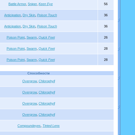
Battle Armor
,
Sniper
,
Keen Eye
56
Anticipation
,
Dry Skin
,
Poison Touch
36
Anticipation
,
Dry Skin
,
Poison Touch
36
Poison Point
,
Swarm
,
Quick Feet
26
Poison Point
,
Swarm
,
Quick Feet
28
Poison Point
,
Swarm
,
Quick Feet
28
Способности
Overgrow
,
Chlorophyll
Overgrow
,
Chlorophyll
Overgrow
,
Chlorophyll
Overgrow
,
Chlorophyll
Compoundeyes
,
Tinted Lens