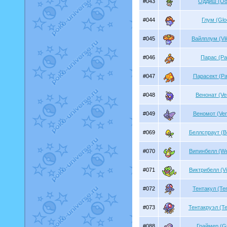
#043
Оддиш (Od
#044
Глум (Gl
#045
Вайлплум (Vi
#046
Парас (Pa
#047
Парасект (Pa
#048
Венонат (Ve
#049
Веномот (Ve
#069
Беллспраут (Be
#070
Випинбелл (We
#071
Виктрибелл (Vi
#072
Тентакул (Ten
#073
Тентакруэл (Te
#088
Граймер (G