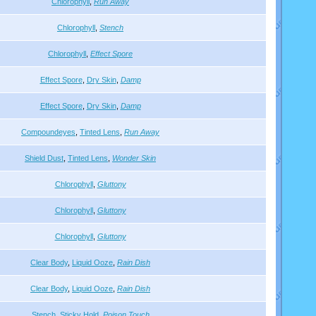
Chlorophyll
,
Run Away
Chlorophyll
,
Stench
Chlorophyll
,
Effect Spore
Effect Spore
,
Dry Skin
,
Damp
Effect Spore
,
Dry Skin
,
Damp
Compoundeyes
,
Tinted Lens
,
Run Away
Shield Dust
,
Tinted Lens
,
Wonder Skin
Chlorophyll
,
Gluttony
Chlorophyll
,
Gluttony
Chlorophyll
,
Gluttony
Clear Body
,
Liquid Ooze
,
Rain Dish
Clear Body
,
Liquid Ooze
,
Rain Dish
Stench
,
Sticky Hold
,
Poison Touch