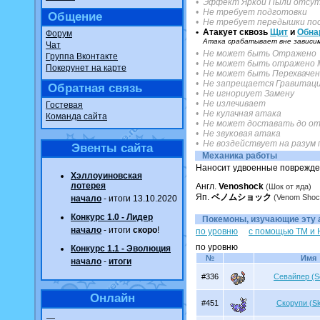
• Эффект Яркой Пыли отсу
• Не требует подготовки
Общение
• Не требует передышки пос
• Атакует сквозь
Щит
и
Обна
Форум
Атака срабатывает вне зависим
Чат
• Не может быть Отражено
Группа Вконтакте
• Не может быть отражено 
Покерунет на карте
• Не может быть Перехваче
• Не запрещается Гравитац
Обратная связь
• Не игнориует Замену
• Не излечивает
Гостевая
• Не кулачная атака
Команда сайта
• Не может доставать до от
• Не звуковая атака
• Не воздействует на разум
Эвенты сайта
Механика работы
Наносит удвоенные поврежден
Хэллоуиновская
лотерея
Англ.
Venoshock
(Шок от яда)
Яп.
ベノムショック
(Venom Shoc
начало
- итоги 13.10.2020
Конкурс 1.0 - Лидер
Покемоны, изучающие эту ат
начало
- итоги
скоро
!
по уровню
с помощью TM и
по уровню
Конкурс 1.1 - Эволюция
№
Имя
начало
-
итоги
#336
Севайпер (S
Онлайн
#451
Скорупи (Sk
—