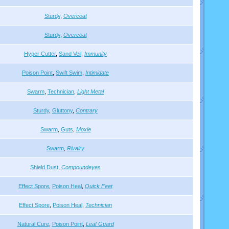
Sturdy
,
Overcoat
Sturdy
,
Overcoat
Hyper Cutter
,
Sand Veil
,
Immunity
Poison Point
,
Swift Swim
,
Intimidate
Swarm
,
Technician
,
Light Metal
Sturdy
,
Gluttony
,
Contrary
Swarm
,
Guts
,
Moxie
Swarm
,
Rivalry
Shield Dust
,
Compoundeyes
Effect Spore
,
Poison Heal
,
Quick Feet
Effect Spore
,
Poison Heal
,
Technician
Natural Cure
,
Poison Point
,
Leaf Guard