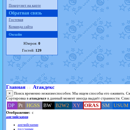
Покерунет на карте
Обратная связь
Гостевая
Команда сайта
Онлайн
Юзеров:
0
Гостей:
129
Главная
Атакдекс
: :
×
Поиск временно нежизнеспособен. Мы ищем способы его оживить. Ско
Сортировка в
атакдексе
в данный момент иногда выдаёт странности. Списо
DP
Pt
HGSS
BW
B2W2
XY
ORAS
SM
USUM
Отображение:
с
английскими
английскими
русскими