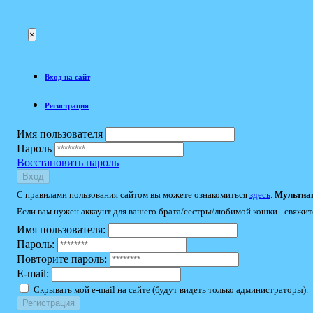
×
Вход на сайт
Регистрация
Имя пользователя
Пароль
Восстановить пароль
Вход
С правилами пользования сайтом вы можете ознакомиться
здесь
.
Мультиак
Если вам нужен аккаунт для вашего брата/сестры/любимой кошки - свяжит
Имя пользователя:
Пароль:
Повторите пароль:
E-mail:
Скрывать мой e-mail на сайте (будут видеть только администраторы).