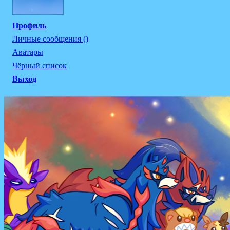
Профиль
Личные сообщения ()
Аватары
Чёрный список
Выход