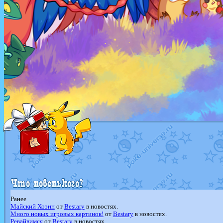
Ранее
Майский Хоэнн
от
Bestary
в новостях.
Много новых игровых картинок!
от
Bestary
в новостях.
Ревайвимся
от
Bestary
в новостях.