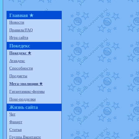
Главная ★
Новости
Правила/FAQ
Игра сайта
Покедекс
Покедекс ★
Атакдекс
Способности
Предметы
Мега-эволюции ★
Гигантамакс-формы
Поке-подделки
Жизнь сайта
Чат
Фанарт
Статьи
Группа Вконтакте