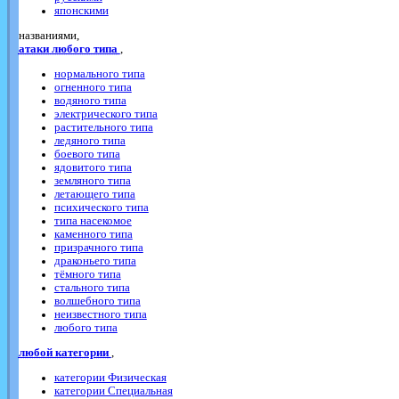
японскими
названиями,
атаки любого типа
,
нормального типа
огненного типа
водяного типа
электрического типа
растительного типа
ледяного типа
боевого типа
ядовитого типа
земляного типа
летающего типа
психического типа
типа насекомое
каменного типа
призрачного типа
драконьего типа
тёмного типа
стального типа
волшебного типа
неизвестного типа
любого типа
любой категории
,
категории Физическая
категории Специальная