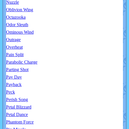
Nuzzle
Oblivion Wing
Octazooka
Odor Sleuth
Ominous Wind
Outrage
Overheat
Pain Split
Parabolic Charge
Parting Shot
Pay Day
Payback
Peck
Perish Song
Petal Blizzard
Petal Dance
Phantom Force