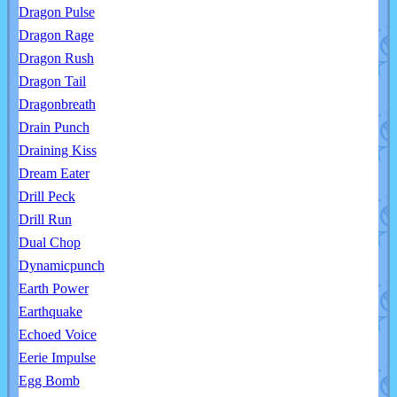
Dragon Pulse
Dragon Rage
Dragon Rush
Dragon Tail
Dragonbreath
Drain Punch
Draining Kiss
Dream Eater
Drill Peck
Drill Run
Dual Chop
Dynamicpunch
Earth Power
Earthquake
Echoed Voice
Eerie Impulse
Egg Bomb