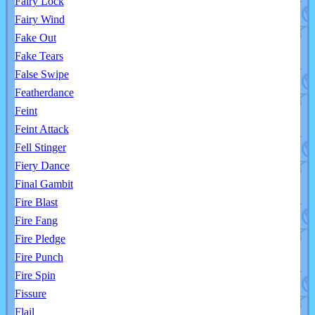
Fairy Lock
Fairy Wind
Fake Out
Fake Tears
False Swipe
Featherdance
Feint
Feint Attack
Fell Stinger
Fiery Dance
Final Gambit
Fire Blast
Fire Fang
Fire Pledge
Fire Punch
Fire Spin
Fissure
Flail