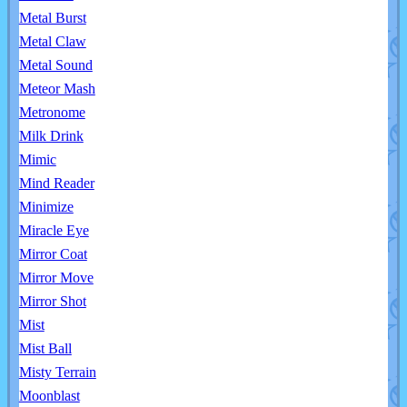
Metal Burst
Metal Claw
Metal Sound
Meteor Mash
Metronome
Milk Drink
Mimic
Mind Reader
Minimize
Miracle Eye
Mirror Coat
Mirror Move
Mirror Shot
Mist
Mist Ball
Misty Terrain
Moonblast