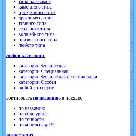
типа насекомое
каменного типа
призрачного типа
драконьего типа
тёмного типа
стального типа
волшебного типа
неизвестного типа
любого типа
любой категории
,
категории Физическая
категории Специальная
категории Физическая и специальная
категории Особая
любой категории
cортировать
по названию
в порядке
по названию
по силе урона
по точности
по количеству PP
возрастания