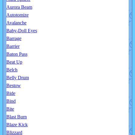
Aurora Beam
Autotomize
Avalanche
Baby-Doll Eyes
Barrage
Barrier
Baton Pass
Beat Up
Belch
Belly Drum
Bestow
Bide
Bind
Bite
Blast Burn
Blaze Kick
Blizzard