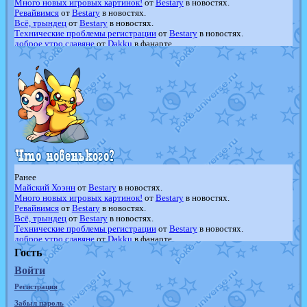
Много новых игровых картинок!
от
Bestary
в новостях.
Ревайвимся
от
Bestary
в новостях.
Всё, трындец
от
Bestary
в новостях.
Технические проблемы регистрации
от
Bestary
в новостях.
доброе утро славяне
от
Dakku
в фанарте.
Йолда и Мимикью
от
MavisNyanCat
в фанарте.
Недовольный котомангуст
от
Randomon
в фанарте.
The Dark Wishmaker
от
Randomon
в фанарте.
шадоу спиритомб
от
ilovearceus
в фанарте.
траббиш
от
ilovearceus
в фанарте.
Raging Bolt
от
GraceDaFox
в фанарте.
Shadow mismagius
от
JOK_julia
в фанарте.
художник
от
vicavica
в фанарте.
Ранее
Майский Хоэнн
от
Bestary
в новостях.
Много новых игровых картинок!
от
Bestary
в новостях.
Ревайвимся
от
Bestary
в новостях.
Всё, трындец
от
Bestary
в новостях.
Технические проблемы регистрации
от
Bestary
в новостях.
доброе утро славяне
от
Dakku
в фанарте.
Йолда и Мимикью
от
MavisNyanCat
в фанарте.
Гость
Недовольный котомангуст
от
Randomon
в фанарте.
Войти
The Dark Wishmaker
от
Randomon
в фанарте.
шадоу спиритомб
от
ilovearceus
в фанарте.
Регистрация
траббиш
от
ilovearceus
в фанарте.
Raging Bolt
от
GraceDaFox
в фанарте.
Забыл пароль