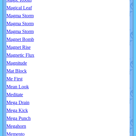
Magical Leaf
Magma Storm
Magma Storm
Magma Storm
Magnet Bomb
Magnet Rise
Magnetic Flux
Magnitude
Mat Block
Me First
Mean Look
Meditate
Mega Drain
Mega Kick
Mega Punch
Megahorn
Memento