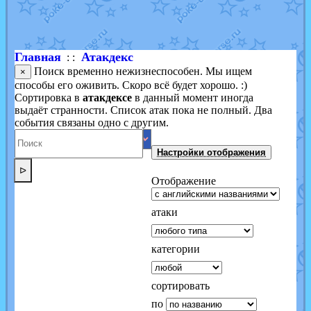
Shadow mismagius
от
JOK_julia
в фанарте.
художник
от
vicavica
в фанарте.
Главная
Атакдекс
: :
Поиск временно нежизнеспособен. Мы ищем
×
способы его оживить. Скоро всё будет хорошо. :)
Сортировка в
атакдексе
в данный момент иногда
выдаёт странности. Список атак пока не полный. Два
события связаны одно с другим.
Настройки отображения
ᐅ
Отображение
атаки
категории
сортировать
по