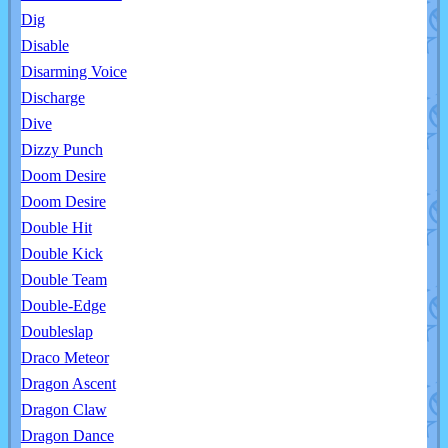
Dig
Disable
Disarming Voice
Discharge
Dive
Dizzy Punch
Doom Desire
Doom Desire
Double Hit
Double Kick
Double Team
Double-Edge
Doubleslap
Draco Meteor
Dragon Ascent
Dragon Claw
Dragon Dance