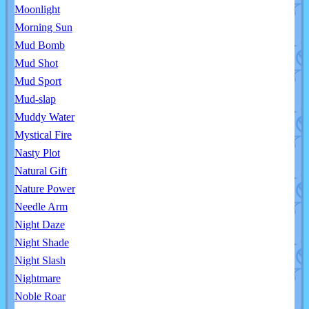
Moonlight
Morning Sun
Mud Bomb
Mud Shot
Mud Sport
Mud-slap
Muddy Water
Mystical Fire
Nasty Plot
Natural Gift
Nature Power
Needle Arm
Night Daze
Night Shade
Night Slash
Nightmare
Noble Roar