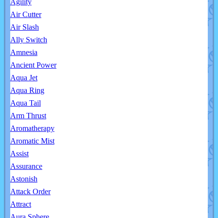
Agility
Air Cutter
Air Slash
Ally Switch
Amnesia
Ancient Power
Aqua Jet
Aqua Ring
Aqua Tail
Arm Thrust
Aromatherapy
Aromatic Mist
Assist
Assurance
Astonish
Attack Order
Attract
Aura Sphere