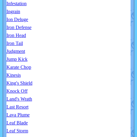
Infestation
Ingrain
Ion Deluge
Iron Defense
Iron Head
Iron Tail
Judgment
Jump Kick
Karate Chop
Kinesis
King's Shield
Knock Off
Land's Wrath
Last Resort
Lava Plume
Leaf Blade
Leaf Storm