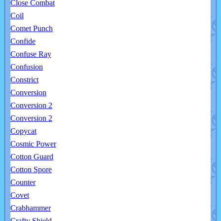
Close Combat
Coil
Comet Punch
Confide
Confuse Ray
Confusion
Constrict
Conversion
Conversion 2
Conversion 2
Copycat
Cosmic Power
Cotton Guard
Cotton Spore
Counter
Covet
Crabhammer
Crafty Shield