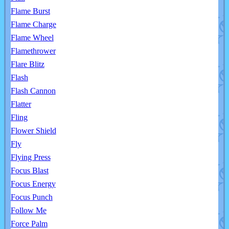
Flame Burst
Flame Charge
Flame Wheel
Flamethrower
Flare Blitz
Flash
Flash Cannon
Flatter
Fling
Flower Shield
Fly
Flying Press
Focus Blast
Focus Energy
Focus Punch
Follow Me
Force Palm