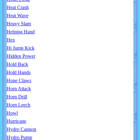
Heat Crash
Heat Wave
Heavy Slam
Helping Hand
Hex
Hi Jump Kick
Hidden Power
Hold Back
Hold Hands
Hone Claws
Horn Attack
Horn Drill
Horn Leech
Howl
Hurricane
Hydro Cannon
Hydro Pump