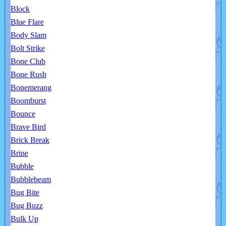
Block
Blue Flare
Body Slam
Bolt Strike
Bone Club
Bone Rush
Bonemerang
Boomburst
Bounce
Brave Bird
Brick Break
Brine
Bubble
Bubblebeam
Bug Bite
Bug Buzz
Bulk Up