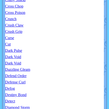
Cross Chop
Cross Poison
Crunch
Crush Claw
Crush Grip
Curse
Cut
Dark Pulse
Dark Void
Dark Void
Dazzling Gleam
Defend Order
Defense Curl
Defog
Destiny Bond
Detect
Diamond Storm