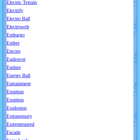
Electric Terrain
Electrify
Electro Ball
Electroweb
Embargo
Ember
Encore
Endeavor
Endure
Energy Ball
Entrainment
Eruption
Eruption
Explosion
Extrasensory
Extremespeed
Facade