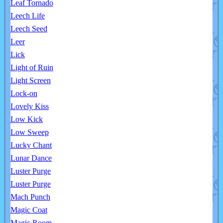
Leaf Tornado
Leech Life
Leech Seed
Leer
Lick
Light of Ruin
Light Screen
Lock-on
Lovely Kiss
Low Kick
Low Sweep
Lucky Chant
Lunar Dance
Luster Purge
Luster Purge
Mach Punch
Magic Coat
Magic Room