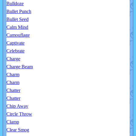
Bulldoze
Bullet Punch
Bullet Seed
Calm Mind
Camouflage
Captivate
Celebrate
Charge
Charge Beam
Charm
Charm
Chatter
Chatter
Chip Away
Circle Throw
Clamp
Clear Smog