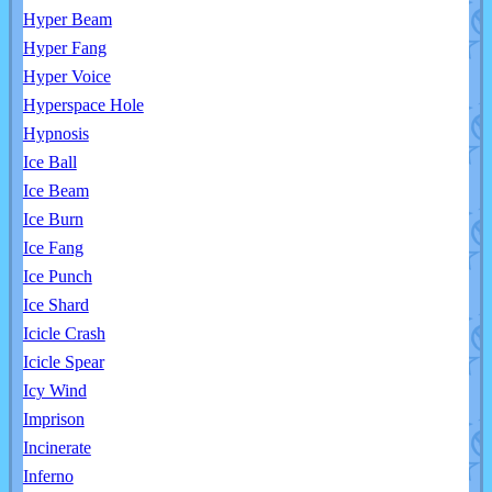
Hyper Beam
Hyper Fang
Hyper Voice
Hyperspace Hole
Hypnosis
Ice Ball
Ice Beam
Ice Burn
Ice Fang
Ice Punch
Ice Shard
Icicle Crash
Icicle Spear
Icy Wind
Imprison
Incinerate
Inferno