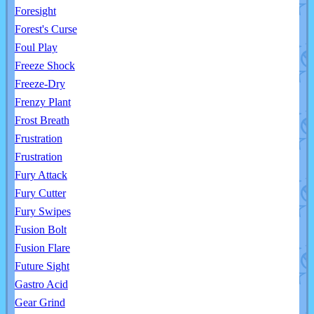
Foresight
Forest's Curse
Foul Play
Freeze Shock
Freeze-Dry
Frenzy Plant
Frost Breath
Frustration
Frustration
Fury Attack
Fury Cutter
Fury Swipes
Fusion Bolt
Fusion Flare
Future Sight
Gastro Acid
Gear Grind