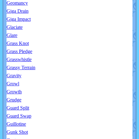
Geomancy
Giga Drain
Giga Impact
Glaciate
Glare
Grass Knot
Grass Pledge
Grasswhistle
Grassy Terrain
Gravity
Growl
Growth
Grudge
Guard Split
Guard Swap
Guillotine
Gunk Shot