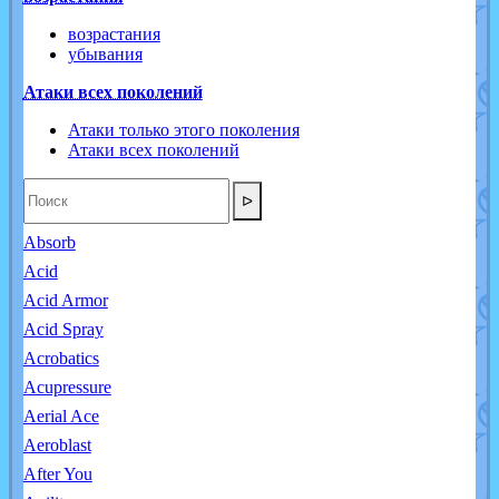
возрастания
убывания
Атаки всех поколений
Атаки только этого поколения
Атаки всех поколений
ᐅ
Absorb
Acid
Acid Armor
Acid Spray
Acrobatics
Acupressure
Aerial Ace
Aeroblast
After You