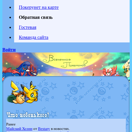
Покерунет на карте
Обратная связь
Гостевая
Команда сайта
Войти
Ранее
Майский Хоэнн
от
Bestary
в новостях.