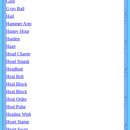
Gust
Gyro Ball
Hail
Hammer Arm
Happy Hour
Harden
Haze
Head Charge
Head Smash
Headbutt
Heal Bell
Heal Block
Heal Block
Heal Order
Heal Pulse
Healing Wish
Heart Stamp
Heart Swap