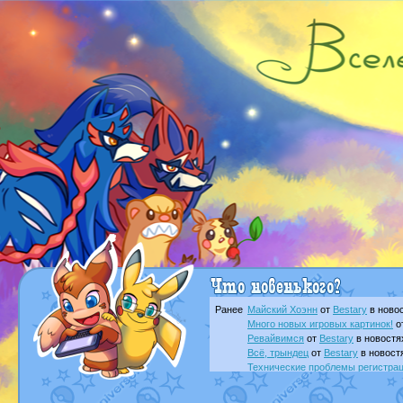
Ранее
Майский Хоэнн
от
Bestary
в новос
Много новых игровых картинок!
о
Ревайвимся
от
Bestary
в новостя
Всё, трындец
от
Bestary
в новост
Технические проблемы регистра
доброе утро славяне
от
Dakku
в 
Йолда и Мимикью
от
MavisNyanC