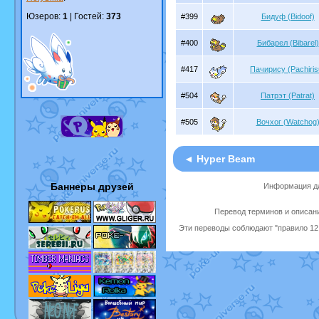
Юзеров:
1
| Гостей:
373
#399
Бидуф (Bidoof)
#400
Бибарел (Bibarel)
#417
Пачирису (Pachiris
#504
Патрэт (Patrat)
#505
Вочхог (Watchog
◄ Hyper Beam
Баннеры друзей
Информация дл
Перевод терминов и описани
Эти переводы соблюдают "правило 12 