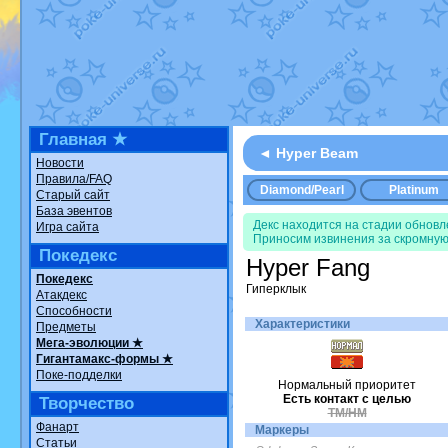
Недовольный котомангуст
от
Ran
The Dark Wishmaker
от
Randomo
шадоу спиритомб
от
ilovearceus
в
траббиш
от
ilovearceus
в фанарте
Raging Bolt
от
GraceDaFox
в фана
Shadow mismagius
от
JOK_julia
в 
художник
от
vicavica
в фанарте.
Все об
Главная ★
◄ Hyper Beam
Новости
Правила/FAQ
Diamond/Pearl
Platinum
Старый сайт
База эвентов
Декс находится на стадии обнов
Игра сайта
Приносим извинения за скромную
Покедекс
Hyper Fang
Покедекс
Гиперклык
Атакдекс
Способности
Характеристики
Предметы
Мега-эволюции ★
Гигантамакс-формы ★
Поке-подделки
Нормальный приоритет
Есть контакт с целью
Творчество
TM/HM
Фанарт
Маркеры
Статьи