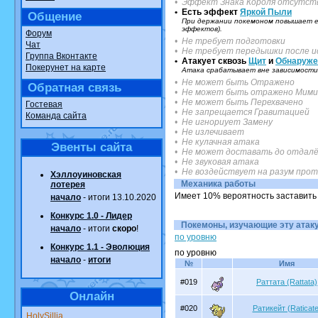
• Эффект Знака Короля отсутст
• Есть эффект
Яркой Пыли
Общение
При держании покемоном повышает ег
эффектов).
Форум
• Не требует подготовки
Чат
• Не требует передышки после и
Группа Вконтакте
• Атакует сквозь
Щит
и
Обнаруже
Покерунет на карте
Атака срабатывает вне зависимости 
• Не может быть Отражено
Обратная связь
• Не может быть отражено Мими
• Не может быть Перехвачено
Гостевая
• Не запрещается Гравитацией
Команда сайта
• Не игнориует Замену
• Не излечивает
• Не кулачная атака
Эвенты сайта
• Не может доставать до отдалё
• Не звуковая атака
• Не воздействует на разум про
Хэллоуиновская
Механика работы
лотерея
Имеет 10% вероятность заставить 
начало
- итоги 13.10.2020
Конкурс 1.0 - Лидер
Покемоны, изучающие эту атаку.
начало
- итоги
скоро
!
по уровню
Конкурс 1.1 - Эволюция
по уровню
начало
-
итоги
№
Имя
#019
Раттата (Rattata)
Онлайн
#020
Ратикейт (Raticate
HolySillia
.