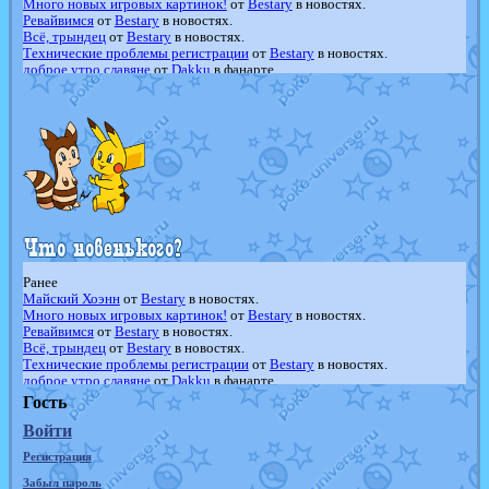
Много новых игровых картинок!
от
Bestary
в новостях.
Ревайвимся
от
Bestary
в новостях.
Всё, трындец
от
Bestary
в новостях.
Технические проблемы регистрации
от
Bestary
в новостях.
доброе утро славяне
от
Dakku
в фанарте.
Йолда и Мимикью
от
MavisNyanCat
в фанарте.
Недовольный котомангуст
от
Randomon
в фанарте.
The Dark Wishmaker
от
Randomon
в фанарте.
шадоу спиритомб
от
ilovearceus
в фанарте.
траббиш
от
ilovearceus
в фанарте.
Raging Bolt
от
GraceDaFox
в фанарте.
Shadow mismagius
от
JOK_julia
в фанарте.
художник
от
vicavica
в фанарте.
Ранее
Майский Хоэнн
от
Bestary
в новостях.
Много новых игровых картинок!
от
Bestary
в новостях.
Ревайвимся
от
Bestary
в новостях.
Всё, трындец
от
Bestary
в новостях.
Технические проблемы регистрации
от
Bestary
в новостях.
доброе утро славяне
от
Dakku
в фанарте.
Йолда и Мимикью
от
MavisNyanCat
в фанарте.
Гость
Недовольный котомангуст
от
Randomon
в фанарте.
Войти
The Dark Wishmaker
от
Randomon
в фанарте.
шадоу спиритомб
от
ilovearceus
в фанарте.
Регистрация
траббиш
от
ilovearceus
в фанарте.
Raging Bolt
от
GraceDaFox
в фанарте.
Забыл пароль