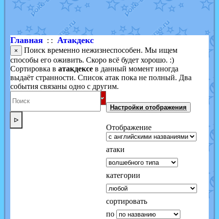
Shadow mismagius
от
JOK_julia
в фанарте.
художник
от
vicavica
в фанарте.
Главная
Атакдекс
: :
Поиск временно нежизнеспособен. Мы ищем
×
способы его оживить. Скоро всё будет хорошо. :)
Сортировка в
атакдексе
в данный момент иногда
выдаёт странности. Список атак пока не полный. Два
события связаны одно с другим.
Настройки отображения
ᐅ
Отображение
атаки
категории
сортировать
по