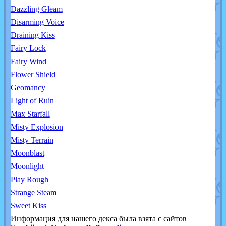
Dazzling Gleam
Disarming Voice
Draining Kiss
Fairy Lock
Fairy Wind
Flower Shield
Geomancy
Light of Ruin
Max Starfall
Misty Explosion
Misty Terrain
Moonblast
Moonlight
Play Rough
Strange Steam
Sweet Kiss
Информация для нашего декса была взята с сайтов