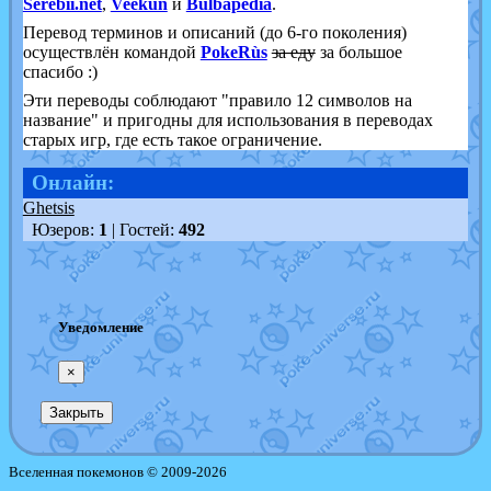
Serebii.net
,
Veekun
и
Bulbapedia
.
Перевод терминов и описаний (до 6-го поколения)
осуществлён командой
PokeRùs
за еду
за большое
спасибо :)
Эти переводы соблюдают "правило 12 символов на
название" и пригодны для использования в переводах
старых игр, где есть такое ограничение.
Онлайн:
Ghetsis
Юзеров:
1
| Гостей:
492
Уведомление
×
Закрыть
Вселенная покемонов © 2009-2026