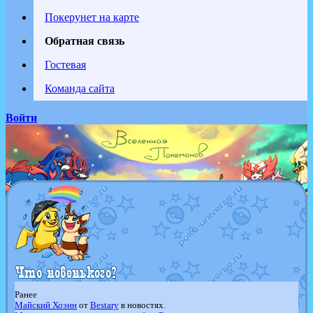
Покерунет на карте
Обратная связь
Гостевая
Команда сайта
Войти
Ранее
Майский Хоэнн
от
Bestary
в новостях.