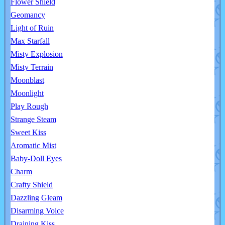
Flower Shield
Geomancy
Light of Ruin
Max Starfall
Misty Explosion
Misty Terrain
Moonblast
Moonlight
Play Rough
Strange Steam
Sweet Kiss
Aromatic Mist
Baby-Doll Eyes
Charm
Crafty Shield
Dazzling Gleam
Disarming Voice
Draining Kiss