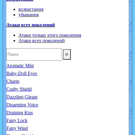
возрастания
убывания
Атаки всех поколений
Атаки только этого поколения
Атаки всех поколений
ᐅ
Aromatic Mist
Baby-Doll Eyes
Charm
Crafty Shield
Dazzling Gleam
Disarming Voice
Draining Kiss
Fairy Lock
Fairy Wind