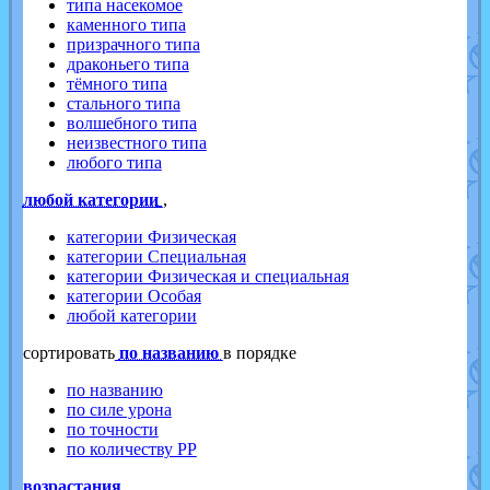
типа насекомое
каменного типа
призрачного типа
драконьего типа
тёмного типа
стального типа
волшебного типа
неизвестного типа
любого типа
любой категории
,
категории Физическая
категории Специальная
категории Физическая и специальная
категории Особая
любой категории
cортировать
по названию
в порядке
по названию
по силе урона
по точности
по количеству PP
возрастания