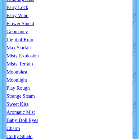
Fairy Lock
Fairy Wind
Flower Shield
Geomancy
Light of Ruin
Max Starfall
Misty Explosion
Misty Terrain
Moonblast
Moonlight
Play Rough
Strange Steam
Sweet Kiss
Aromatic Mist
Baby-Doll Eyes
Charm
Crafty Shield