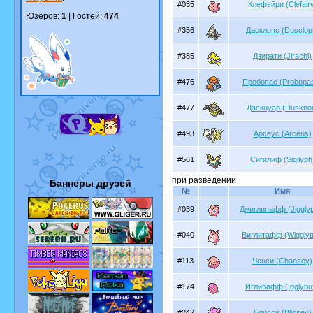
#035
Клефэйри (Clefair
Юзеров:
1
| Гостей:
474
#356
Дасклопс (Dusclop
#385
Дзирати (Jirachi)
#476
Пробопас (Probopa
#477
Даскнуар (Dusknoi
#493
Арсеус (Arceus)
#561
Сигилиф (Sigilyph
при разведении
Баннеры друзей
№
Имя
#039
Джиглипафф (Jigglyp
#040
Виглитафф (Wigglytu
#113
Ченси (Chansey)
#174
Иглибафф (Igglybuf
#242
Блисси (Blissey)