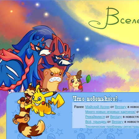
Ранее
Майский Хоэнн
от
Bestary
в новос
Много новых игровых картинок!
о
Ревайвимся
от
Bestary
в новостя
Всё, трындец
от
Bestary
в новост
Технические проблемы регистра
доброе утро славяне
от
Dakku
в 
Йолда и Мимикью
от
MavisNyanC