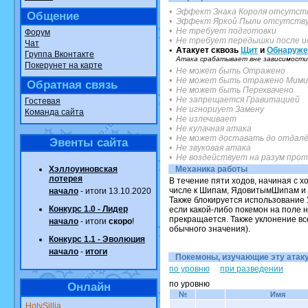
• Эффект Знака Короля отсутст
Общение
• Эффект Яркой Пыли отсутств
• Не требует подготовки
Форум
• Не требует передышки после и
Чат
• Атакует сквозь
Щит
и
Обнаруже
Группа Вконтакте
Атака срабатывает вне зависимости 
Покерунет на карте
• Не может быть Отражено
• Не может быть отражено Мими
Обратная связь
• Не может быть Перехвачено
• Не запрещается Гравитацией
Гостевая
• Не игнориует Замену
Команда сайта
• Не излечивает
• Не кулачная атака
• Не может доставать до отдалё
Эвенты сайта
• Не звуковая атака
• Не воздействует на разум про
Хэллоуиновская
Механика работы
лотерея
В течение пяти ходов, начиная с 
числе к Шипам, ЯдовитымШипам и 
начало
- итоги 13.10.2020
Также блокируется использование 
Конкурс 1.0 - Лидер
если какой-либо покемон на поле 
прекращается. Также уклонение вс
начало
- итоги
скоро
!
обычного значения).
Конкурс 1.1 - Эволюция
начало
-
итоги
Покемоны, изучающие эту атаку.
по уровню
при разведении
по уровню
Онлайн
№
Имя
HolySillia
.