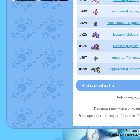
#440
Хаппини (Happiny
#524
Роггенрола (Roggenr
#525
Болдор (Boldore)
#526
Гигалит (Gigalith)
#597
Ферросид (Ferrose
#598
Ферроторн (Ferrotho
◄ Grasswhistle
Информация дл
Перевод терминов и описани
Эти переводы соблюдают "правило 12 
Вселенна
Все права на покемо