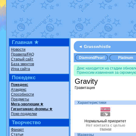
Недовольный котомангуст
от
Ran
The Dark Wishmaker
от
Randomo
шадоу спиритомб
от
ilovearceus
в
траббиш
от
ilovearceus
в фанарте
Raging Bolt
от
GraceDaFox
в фана
Shadow mismagius
от
JOK_julia
в 
художник
от
vicavica
в фанарте.
Все об
Главная ★
◄ Grasswhistle
Новости
Правила/FAQ
Diamond/Pearl
Platinum
Старый сайт
База эвентов
Декс находится на стадии обнов
Игра сайта
Приносим извинения за скромную
Покедекс
Gravity
Покедекс
Гравитация
Атакдекс
Способности
Предметы
Характеристики
Мега-эволюции ★
Гигантамакс-формы ★
Поке-подделки
Нормальный приоритет
Творчество
Нет контакта с целью
Фанарт
TM/HM
Статьи
Маркеры