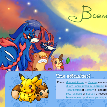
Ранее
Майский Хоэнн
от
Bestary
в новос
Много новых игровых картинок!
о
Ревайвимся
от
Bestary
в новостя
Всё, трындец
от
Bestary
в новост
Технические проблемы регистра
доброе утро славяне
от
Dakku
в 
Йолда и Мимикью
от
MavisNyanC