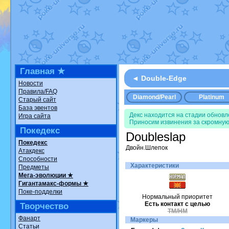
Недовольный котомангуст
от
Ran
The Dark Wishmaker
от
Randomo
шадоу спиритомб
от
ilovearceus
в
траббиш
от
ilovearceus
в фанарте
Raging Bolt
от
GraceDaFox
в фана
Shadow mismagius
от
JOK_julia
в 
художник
от
vicavica
в фанарте.
Все об
Главная ★
◄ Double-Edge
Новости
Правила/FAQ
Diamond/Pearl
Platinum
Старый сайт
База эвентов
Декс находится на стадии обнов
Игра сайта
Приносим извинения за скромную
Покедекс
Doubleslap
Покедекс
Двойн.Шлепок
Атакдекс
Способности
Характеристики
Предметы
Мега-эволюции ★
Гигантамакс-формы ★
Поке-подделки
Нормальный приоритет
Есть контакт с целью
Творчество
TM/HM
Фанарт
Маркеры
Статьи