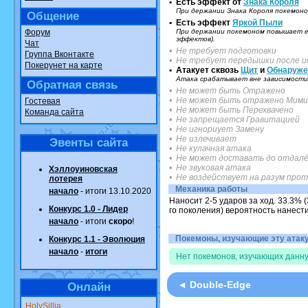
• Есть эффект от
Знака Короля
При держании Знака Короля покемоно
Общение
• Есть эффект
Яркой Пыли
Форум
При держании покемоном повышает ег
эффектов).
Чат
• Не требует подготовки
Группа Вконтакте
• Не требует передышки после и
Покерунет на карте
• Атакует сквозь
Щит
и
Обнаруже
Атака срабатывает вне зависимости 
Обратная связь
• Не может быть Отражено
• Не может быть отражено Мими
Гостевая
• Не может быть Перехвачено
Команда сайта
• Не запрещается Гравитацией
• Не игнориует Замену
• Не излечивает
Эвенты сайта
• Не кулачная атака
• Не может доставать до отдалё
• Не звуковая атака
Хэллоуиновская
• Не воздействует на разум про
лотерея
Механика работы
начало
- итоги 13.10.2020
Наносит 2-5 ударов за ход. 33.3% (
Конкурс 1.0 - Лидер
го поколения) вероятность нанести
начало
- итоги
скоро
!
Покемоны, изучающие эту атаку.
Конкурс 1.1 - Эволюция
начало
-
итоги
Нет покемонов, изучающих данну
◄ Double-Edge
Онлайн
HolySillia
.