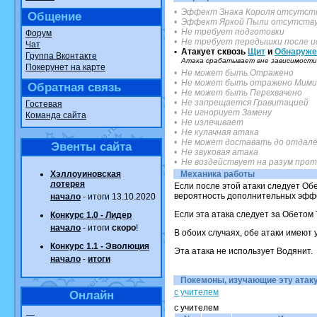
• Эффект Знака Короля отсутст
Общение
• Эффект Яркой Пыли отсутств
• Не требует подготовки
Форум
• Не требует передышки после и
Чат
• Атакует сквозь
Щит
и
Обнаруже
Группа Вконтакте
Атака срабатывает вне зависимости 
Покерунет на карте
• Не может быть Отражено
• Не может быть отражено Мими
Обратная связь
• Не может быть Перехвачено
• Не запрещается Гравитацией
Гостевая
• Не игнориует Замену
Команда сайта
• Не излечивает
• Не кулачная атака
• Не может доставать до отдалё
Эвенты сайта
• Не звуковая атака
• Не воздействует на разум про
Хэллоуиновская
Механика работы
лотерея
Если после этой атаки следует Обе
вероятность дополнительных эффек
начало
- итоги 13.10.2020
Если эта атака следует за Обетом 
Конкурс 1.0 - Лидер
начало
- итоги
скоро
!
В обоих случаях, обе атаки имеют
Конкурс 1.1 - Эволюция
Эта атака не использует Водянит.
начало
-
итоги
Покемоны, изучающие эту атаку.
с учителем
Онлайн
с учителем
—