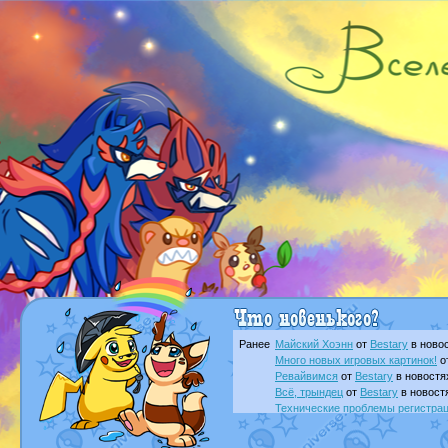
Ранее
Майский Хоэнн
от
Bestary
в новос
Много новых игровых картинок!
о
Ревайвимся
от
Bestary
в новостя
Всё, трындец
от
Bestary
в новост
Технические проблемы регистра
доброе утро славяне
от
Dakku
в 
Йолда и Мимикью
от
MavisNyanC