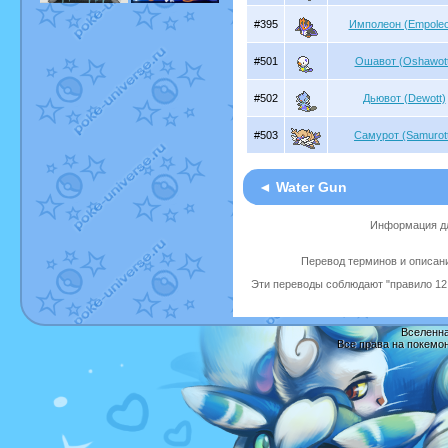
#395
Имполеон (Empoleo
#501
Ошавот (Oshawott
#502
Дьювот (Dewott)
#503
Самурот (Samurot
◄ Water Gun
Информация дл
Перевод терминов и описани
Эти переводы соблюдают "правило 12 
Вселенна
Все права на покемо