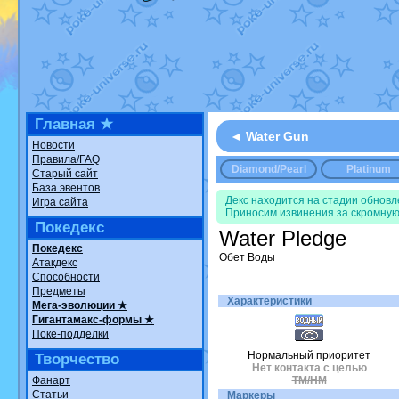
Недовольный котомангуст
от
Ran
The Dark Wishmaker
от
Randomo
шадоу спиритомб
от
ilovearceus
в
траббиш
от
ilovearceus
в фанарте
Raging Bolt
от
GraceDaFox
в фана
Shadow mismagius
от
JOK_julia
в 
художник
от
vicavica
в фанарте.
Все об
Главная ★
◄ Water Gun
Новости
Правила/FAQ
Diamond/Pearl
Platinum
Старый сайт
База эвентов
Декс находится на стадии обнов
Игра сайта
Приносим извинения за скромную
Покедекс
Water Pledge
Покедекс
Обет Воды
Атакдекс
Способности
Предметы
Характеристики
Мега-эволюции ★
Гигантамакс-формы ★
Поке-подделки
Нормальный приоритет
Творчество
Нет контакта с целью
Фанарт
TM/HM
Статьи
Маркеры