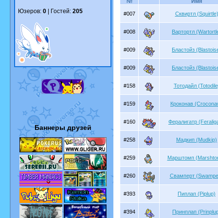
№
Имя
Юзеров:
0
| Гостей:
205
#007
Сквиртл (Squirtle
#008
Вартортл (Wartortl
#009
Бластойз (Blastois
#009
Бластойз (Blastois
#158
Тотодайл (Totodile
#159
Кроконав (Crocona
#160
Фералигатр (Feraliga
Баннеры друзей
#258
Мадкип (Mudkip)
#259
Марштомп (Marshto
#260
Свамперт (Swamper
#393
Пиплап (Piplup)
#394
Принплап (Prinplu