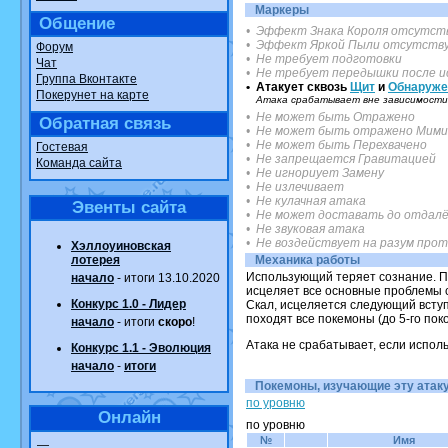
Маркеры
Общение
• Эффект Знака Короля отсутст
• Эффект Яркой Пыли отсутств
Форум
• Не требует подготовки
Чат
• Не требует передышки после и
Группа Вконтакте
• Атакует сквозь
Щит
и
Обнаруже
Покерунет на карте
Атака срабатывает вне зависимости 
• Не может быть Отражено
Обратная связь
• Не может быть отражено Мими
• Не может быть Перехвачено
Гостевая
• Не запрещается Гравитацией
Команда сайта
• Не игнориует Замену
• Не излечивает
• Не кулачная атака
Эвенты сайта
• Не может доставать до отдалё
• Не звуковая атака
• Не воздействует на разум про
Хэллоуиновская
лотерея
Механика работы
Использующий теряет сознание. По
начало
- итоги 13.10.2020
исцеляет все основные проблемы с
Конкурс 1.0 - Лидер
Скал, исцеляется следующий вступи
походят все покемоны (до 5-го поко
начало
- итоги
скоро
!
Атака не срабатывает, если испол
Конкурс 1.1 - Эволюция
начало
-
итоги
Покемоны, изучающие эту атаку.
по уровню
Онлайн
по уровню
№
Имя
—