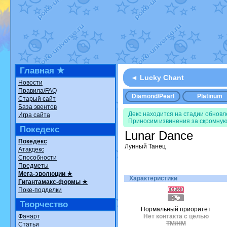
Недовольный котомангуст
от
Ran
The Dark Wishmaker
от
Randomo
шадоу спиритомб
от
ilovearceus
в
траббиш
от
ilovearceus
в фанарте
Raging Bolt
от
GraceDaFox
в фана
Shadow mismagius
от
JOK_julia
в 
художник
от
vicavica
в фанарте.
Все об
Главная ★
◄ Lucky Chant
Новости
Правила/FAQ
Diamond/Pearl
Platinum
Старый сайт
База эвентов
Декс находится на стадии обнов
Игра сайта
Приносим извинения за скромную
Покедекс
Lunar Dance
Покедекс
Лунный Танец
Атакдекс
Способности
Предметы
Мега-эволюции ★
Характеристики
Гигантамакс-формы ★
Поке-подделки
Творчество
Нормальный приоритет
Фанарт
Нет контакта с целью
TM/HM
Статьи