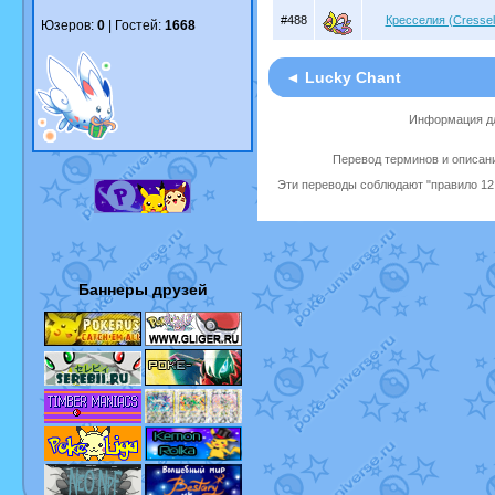
#488
Кресселия (Cressel
Юзеров:
0
| Гостей:
1668
◄ Lucky Chant
Информация дл
Перевод терминов и описани
Эти переводы соблюдают "правило 12 
Баннеры друзей