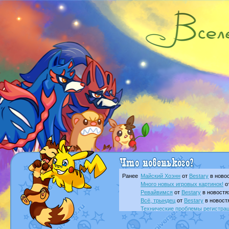
Ранее
Майский Хоэнн
от
Bestary
в новос
Много новых игровых картинок!
о
Ревайвимся
от
Bestary
в новостя
Всё, трындец
от
Bestary
в новост
Технические проблемы регистра
доброе утро славяне
от
Dakku
в 
Йолда и Мимикью
от
MavisNyanC