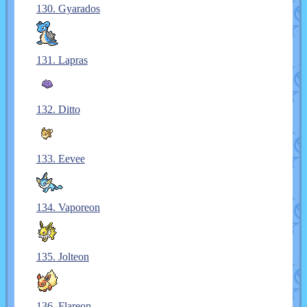
130. Gyarados
131. Lapras
132. Ditto
133. Eevee
134. Vaporeon
135. Jolteon
136. Flareon