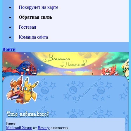
Покерунет на карте
Обратная связь
Гостевая
Команда сайта
Войти
Ранее
Майский Хоэнн
от
Bestary
в новостях.