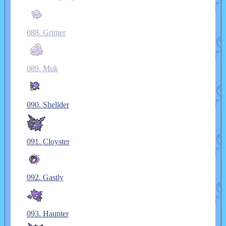
088. Grimer
089. Muk
090. Shellder
091. Cloyster
092. Gastly
093. Haunter