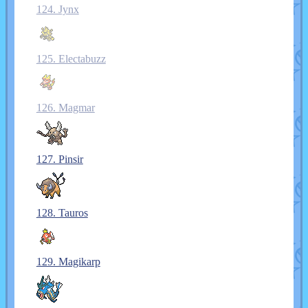
124. Jynx
125. Electabuzz
126. Magmar
127. Pinsir
128. Tauros
129. Magikarp