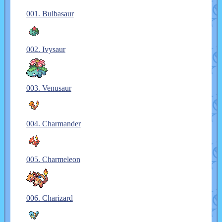
001. Bulbasaur
002. Ivysaur
003. Venusaur
004. Charmander
005. Charmeleon
006. Charizard