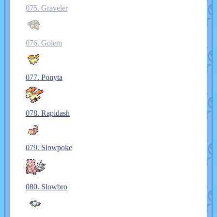
075. Graveler
076. Golem
077. Ponyta
078. Rapidash
079. Slowpoke
080. Slowbro