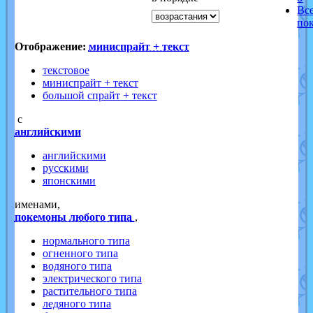
Вс
по
Отображение:
миниспрайт + текст
текстовое
миниспрайт + текст
большой спрайт + текст
с
английскими
английскими
русскими
японскими
именами,
покемоны любого типа
,
нормального типа
огненного типа
водяного типа
электрического типа
растительного типа
ледяного типа