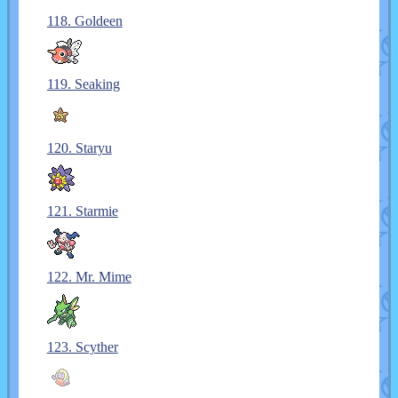
118. Goldeen
119. Seaking
120. Staryu
121. Starmie
122. Mr. Mime
123. Scyther