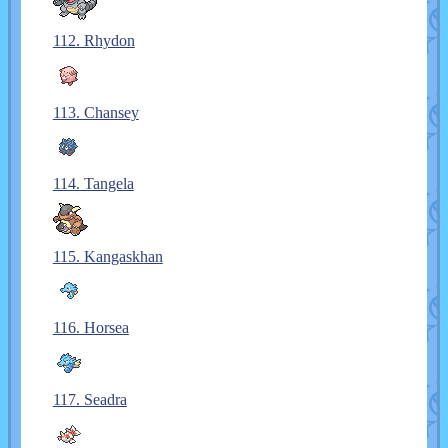
112. Rhydon
113. Chansey
114. Tangela
115. Kangaskhan
116. Horsea
117. Seadra