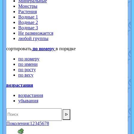
Минеральные
Монстры
Растения
Водные 1
Водные 2
Водные 3
Не размножается
любой группы
cортировать
по номеру
в порядке
по номеру
по имени
по росту
по весу
возрастания
возрастания
убывания
ᐅ
Поколения:
1
2
3
4
5
6
7
8