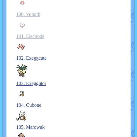
100. Voltorb
101. Electrode
102. Exeggcute
103. Exeggutor
104. Cubone
105. Marowak