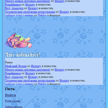
Много новых игровых картинок!
от
Bestary
в новостях.
Ревайвимся
от
Bestary
в новостях.
Всё, трындец
от
Bestary
в новостях.
Технические проблемы регистрации
от
Bestary
в новостях.
доброе утро славяне
от
Dakku
в фанарте.
Йолда и Мимикью
от
MavisNyanCat
в фанарте.
Недовольный котомангуст
от
Randomon
в фанарте.
The Dark Wishmaker
от
Randomon
в фанарте.
шадоу спиритомб
от
ilovearceus
в фанарте.
траббиш
от
ilovearceus
в фанарте.
Raging Bolt
от
GraceDaFox
в фанарте.
Shadow mismagius
от
JOK_julia
в фанарте.
художник
от
vicavica
в фанарте.
Ранее
Майский Хоэнн
от
Bestary
в новостях.
Много новых игровых картинок!
от
Bestary
в новостях.
Ревайвимся
от
Bestary
в новостях.
Всё, трындец
от
Bestary
в новостях.
Технические проблемы регистрации
от
Bestary
в новостях.
доброе утро славяне
от
Dakku
в фанарте.
Йолда и Мимикью
от
MavisNyanCat
в фанарте.
Гость
Недовольный котомангуст
от
Randomon
в фанарте.
Войти
The Dark Wishmaker
от
Randomon
в фанарте.
шадоу спиритомб
от
ilovearceus
в фанарте.
Регистрация
траббиш
от
ilovearceus
в фанарте.
Raging Bolt
от
GraceDaFox
в фанарте.
Забыл пароль