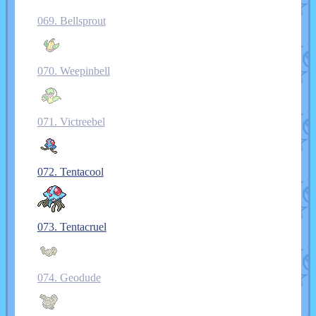
069. Bellsprout
070. Weepinbell
071. Victreebel
072. Tentacool
073. Tentacruel
074. Geodude