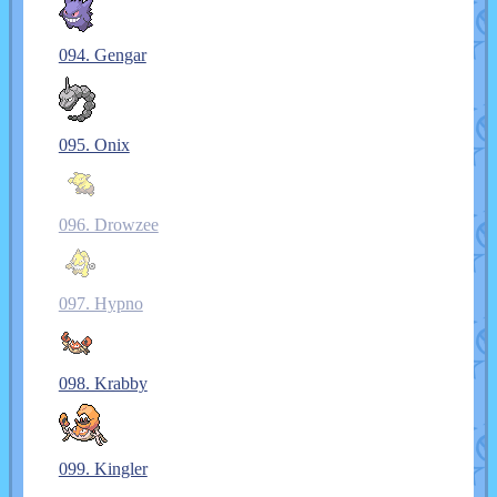
094. Gengar
095. Onix
096. Drowzee
097. Hypno
098. Krabby
099. Kingler