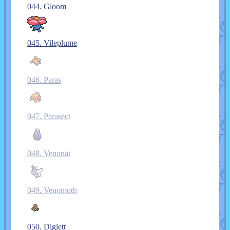
044. Gloom
045. Vileplume
046. Paras
047. Parasect
048. Venonat
049. Venomoth
050. Diglett