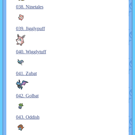
038. Ninetales
039. Jigglypuff
040. Wigglytuff
041. Zubat
042. Golbat
043. Oddish