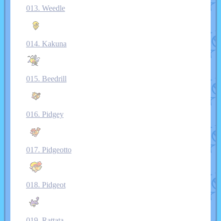
013. Weedle
014. Kakuna
015. Beedrill
016. Pidgey
017. Pidgeotto
018. Pidgeot
019. Rattata