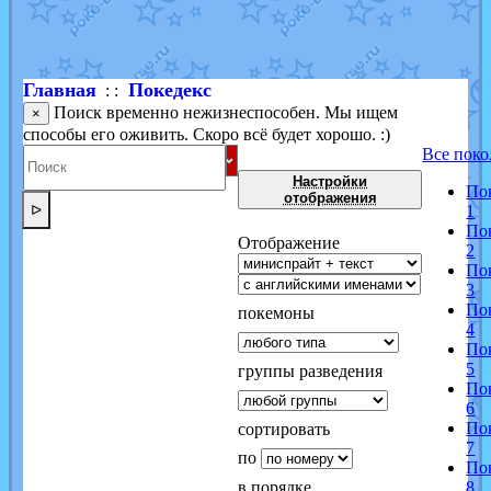
Shadow mismagius
от
JOK_julia
в фанарте.
художник
от
vicavica
в фанарте.
Главная
Покедекс
: :
Поиск временно нежизнеспособен. Мы ищем
×
способы его оживить. Скоро всё будет хорошо. :)
Все поко
Настройки
По
отображения
ᐅ
1
По
Отображение
2
По
3
По
покемоны
4
По
5
группы разведения
По
6
По
сортировать
7
по
По
в порядке
8