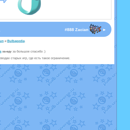
I
#888 Zacian
►
un
и
Bulbapedia
.
s
за еду
за большое спасибо :)
одах старых игр, где есть такое ограничение.