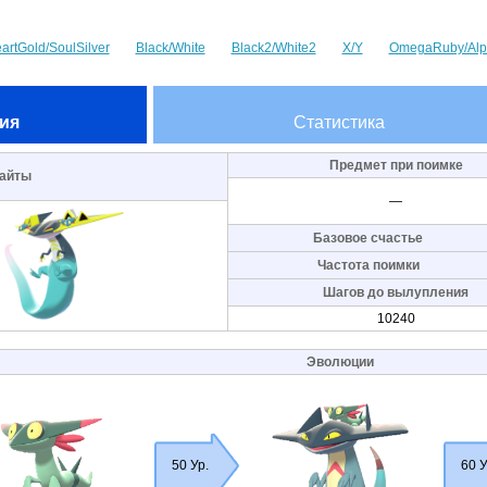
artGold/SoulSilver
Black/White
Black2/White2
X/Y
OmegaRuby/Alp
ия
Статистика
Предмет при поимке
айты
—
Базовое счастье
Частота поимки
Шагов до вылупления
10240
Эволюции
50 Ур.
60 У