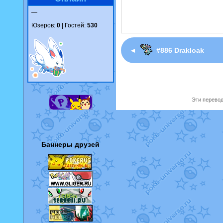
—
Юзеров:
0
| Гостей:
530
◄
#886 Drakloak
Эти перевод
Баннеры друзей