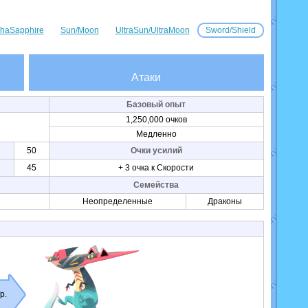
haSapphire
Sun/Moon
UltraSun/UltraMoon
Sword/Shield
Атаки
Базовый опыт
1,250,000 очков
Медленно
50
Очки усилий
45
+ 3 очка к Скорости
Семейства
Неопределенные
Драконы
р.