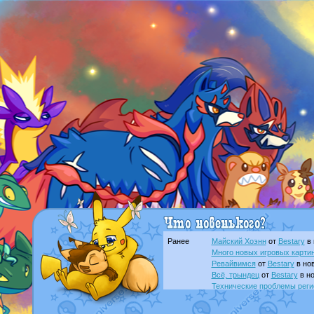
Ранее
Майский Хоэнн
от
Bestary
в 
Много новых игровых картин
Ревайвимся
от
Bestary
в нов
Всё, трындец
от
Bestary
в но
Технические проблемы реги
доброе утро славяне
от
Dak
Йолда и Мимикью
от
MavisN