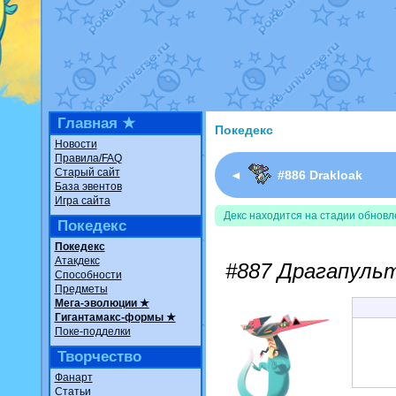
Недовольный котомангуст
о
The Dark Wishmaker
от
Ran
шадоу спиритомб
от
ilovear
траббиш
от
ilovearceus
в фан
Raging Bolt
от
GraceDaFox
в
Shadow mismagius
от
JOK_ju
художник
от
vicavica
в фанар
Главная ★
Покедекс
Новости
Правила/FAQ
Старый сайт
◄
#886 Drakloak
База эвентов
Игра сайта
Декс находится на стадии обновл
Покедекс
Покедекс
Атакдекс
#887 Драгапуль
Способности
Предметы
Мега-эволюции ★
Гигантамакс-формы ★
Поке-подделки
Творчество
Фанарт
Статьи