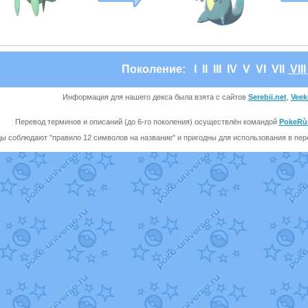
Поколение:
I
II
III
IV
V
VI
VII
VII
Информация для нашего декса была взята с сайтов
Serebii.net
,
Veek
Перевод терминов и описаний (до 6-го поколения) осуществлён командой
PokeRù
ы соблюдают "правило 12 символов на название" и пригодны для использования в перев