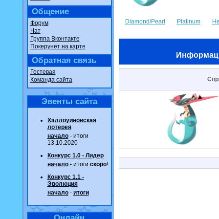
Общение
Diamond/Pearl
Platinum
He
Форум
Чат
Группа Вконтакте
Покерунет на карте
Информац
Обратная связь
Гостевая
Спр
Команда сайта
Эвенты сайта
Хэллоуиновская
лотерея
начало
- итоги
13.10.2020
Конкурс 1.0 - Лидер
начало
- итоги
скоро
!
Конкурс 1.1 -
Эволюция
начало
-
итоги
Онлайн