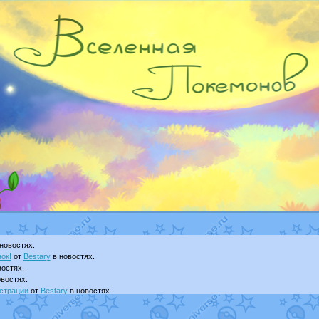
новостях.
ок!
от
Bestary
в новостях.
остях.
востях.
страции
от
Bestary
в новостях.
ku
в фанарте.
yanCat
в фанарте.