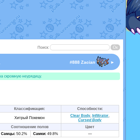
Поиск:
I
#888 Zacian
►
за скромную неурядицу.
Классификация:
Способности:
Clear Body
,
Infiltrator
,
Хитрый Покемон
Cursed Body
Соотношение полов
Цвет
Самцы:
50.2%
Самки:
49.8%
—