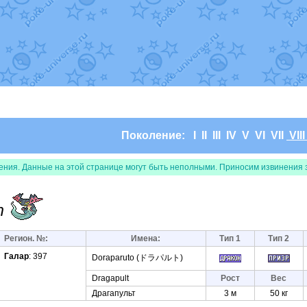
т
Randomon
в фанарте.
domon
в фанарте.
ceus
в фанарте.
арте.
 фанарте.
lia
в фанарте.
те.
Все обновления
Поколение:
I
II
III
IV
V
VI
VII
VII
ения. Данные на этой странице могут быть неполными. Приносим извинения 
т
Регион. №:
Имена:
Тип 1
Тип 2
Галар
: 397
Doraparuto (ドラパルト)
Dragapult
Рост
Вес
Драгапульт
3 м
50 кг