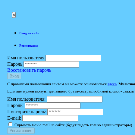
×
Вход на сайт
Регистрация
Имя пользователя
Пароль
Восстановить пароль
Вход
С правилами пользования сайтом вы можете ознакомиться
здесь
.
Мультиак
Если вам нужен аккаунт для вашего брата/сестры/любимой кошки - свяжит
Имя пользователя:
Пароль:
Повторите пароль:
E-mail:
Скрывать мой e-mail на сайте (будут видеть только администраторы).