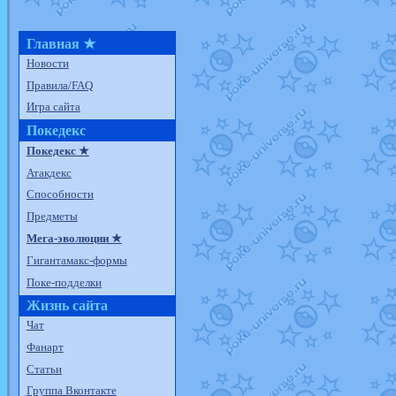
Главная ★
Новости
Правила/FAQ
Игра сайта
Покедекс
Покедекс ★
Атакдекс
Способности
Предметы
Мега-эволюции ★
Гигантамакс-формы
Поке-подделки
Жизнь сайта
Чат
Фанарт
Статьи
Группа Вконтакте