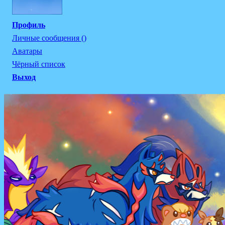
Профиль
Личные сообщения ()
Аватары
Чёрный список
Выход