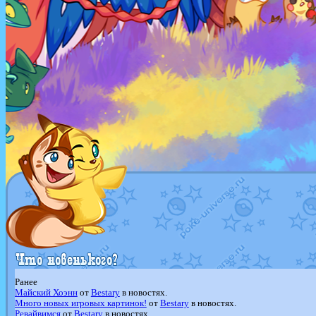
Ранее
Майский Хоэнн
от
Bestary
в новостях.
Много новых игровых картинок!
от
Bestary
в новостях.
Ревайвимся
от
Bestary
в новостях.