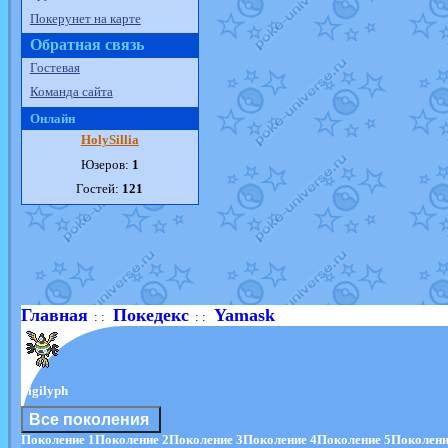
Покерунет на карте
Обратная связь
Гостевая
Команда сайта
Онлайн
HolySillia
Юзеров:
1
Гостей:
121
Главная
Покедекс
Yamask
: :
: :
Sigilyph
Все поколения
Поколение 1
Поколение 2
Поколение 3
Поколение 4
Поколение 5
Поколени