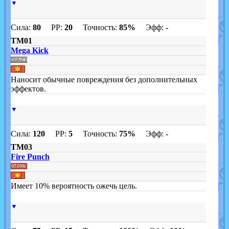
▼
Сила:
80
PP:
20
Точность:
85%
Эфф:
-
TM01
Mega Kick
Наносит обычные повреждения без дополнительных
эффектов.
▼
Сила:
120
PP:
5
Точность:
75%
Эфф:
-
TM03
Fire Punch
Имеет 10% вероятность ожечь цель.
▼