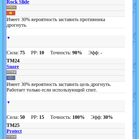
Rock Slide
Имеет 30% вероятность заставить противника
дрогнуть.
▼
Сила:
75
PP:
10
Точность:
90%
Эфф:
-
TM24
Snore
Имеет 30% вероятность заставить цель дрогнуть.
Работает только если использующий спит.
▼
Сила:
50
PP:
15
Точность:
100%
Эфф:
30%
TM25
Protect