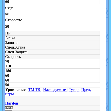
60
Скор:
50
Скорость:
50
HP
Атака
Защита
Спец.Атака
Спец.Защита
Скорость
70
110
180
60
60
50
Уровневые
|
TM TR
|
Наследуемые
|
Тутор
|
Пред.
игры
—
Harden