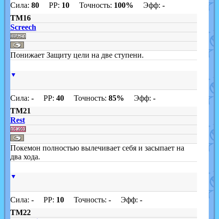
Сила:
80
PP:
10
Точность:
100%
Эфф:
-
TM16
Screech
Понижает Защиту цели на две ступени.
▼
Сила:
-
PP:
40
Точность:
85%
Эфф:
-
TM21
Rest
Покемон полностью вылечивает себя и засыпает на
два хода.
▼
Сила:
-
PP:
10
Точность:
-
Эфф:
-
TM22