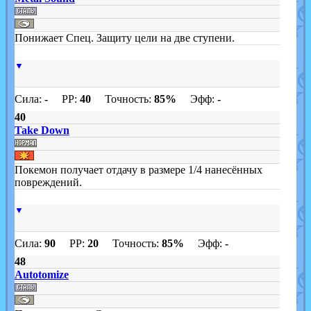
Понижает Спец. Защиту цели на две ступени.
▼
Сила:
-
PP:
40
Точность:
85%
Эфф:
-
40
Take Down
Покемон получает отдачу в размере 1/4 нанесённых
повреждений.
▼
Сила:
90
PP:
20
Точность:
85%
Эфф:
-
48
Autotomize