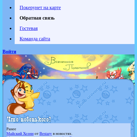
Покерунет на карте
Обратная связь
Гостевая
Команда сайта
Войти
Ранее
Майский Хоэнн
от
Bestary
в новостях.