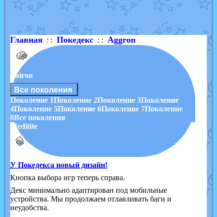
Shadow mismagius
от
JOK_julia
в фанарте.
художник
от
vicavica
в фанарте.
Главная
Покедекс
Aggron
: :
: :
Lairon
Все поколения
Поколение 1
Поколение 2
Поколение 3
Поколение
4
Поколение 5
Поколение 6
Поколение 7
Поколение
8
Все поколения
Meditite
У Покедекса новый дизайн!
Кнопка выбора игр теперь справа.
Декс минимально адаптирован под мобильные
устройства. Мы продолжаем отлавливать баги и
неудобства.