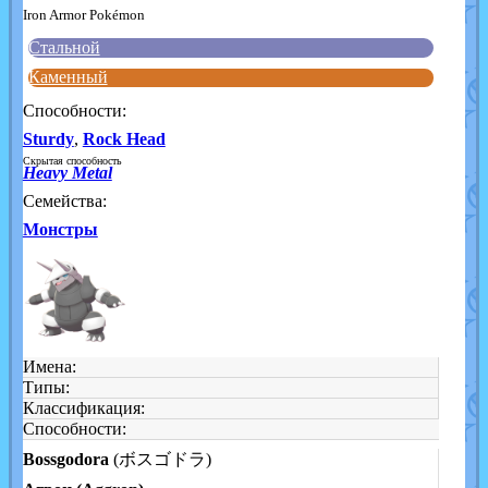
Iron Armor Pokémon
Стальной
Каменный
Способности:
Sturdy
,
Rock Head
Скрытая способность
Heavy Metal
Семейства:
Монстры
Имена:
Типы:
Классификация:
Способности:
Bossgodora
(ボスゴドラ)