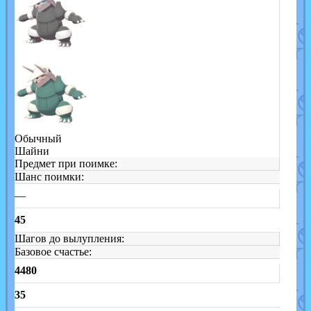
Обычный
Шайни
Предмет при поимке:
Шанс поимки:
—
45
Шагов до вылупления:
Базовое счастье:
4480
35