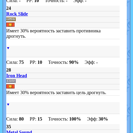
Сила:
-
PP:
10
Точность:
-
Эфф:
-
24
Rock Slide
Имеет 30% вероятность заставить противника
дрогнуть.
▼
Сила:
75
PP:
10
Точность:
90%
Эфф:
-
28
Iron Head
Имеет 30% вероятность заставить цель дрогнуть.
▼
Сила:
80
PP:
15
Точность:
100%
Эфф:
30%
35
Metal Sound