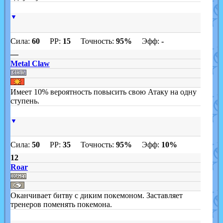
▼
Сила:
60
PP:
15
Точность:
95%
Эфф:
-
—
Metal Claw
Имеет 10% вероятность повысить свою Атаку на одну
ступень.
▼
Сила:
50
PP:
35
Точность:
95%
Эфф:
10%
12
Roar
Оканчивает битву с диким покемоном. Заставляет
тренеров поменять покемона.