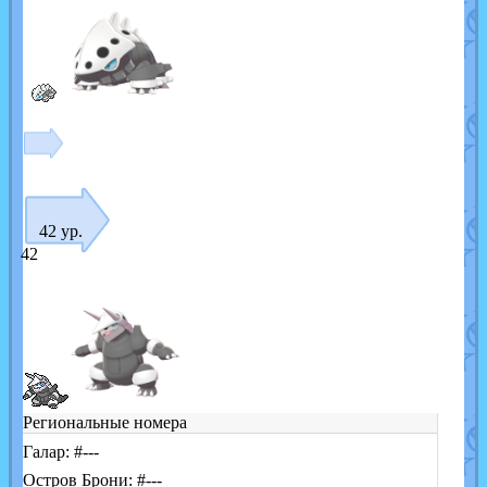
42 ур.
42
Региональные номера
Галар: #---
Остров Брони: #---