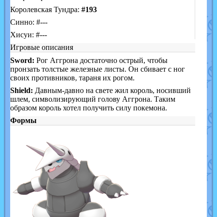
Королевская Тундра:
#193
Синно: #---
Хисуи: #---
Игровые описания
Sword:
Рог Аггрона достаточно острый, чтобы
пронзать толстые железные листы. Он сбивает с ног
своих противников, тараня их рогом.
Shield:
Давным-давно на свете жил король, носивший
шлем, символизирующий голову Аггрона. Таким
образом король хотел получить силу покемона.
Формы