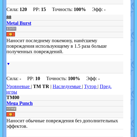
Сила:
120
PP:
15
Точность:
100%
Эфф:
-
88
Metal Burst
Наносит последнему покемону, нанёсшему
повреждения использующему в 1.5 раза больше
полученных повреждений.
▼
Сила:
-
PP:
10
Точность:
100%
Эфф:
-
Уровневые
|
TM TR
|
Наследуемые
|
Тутор
|
Пред.
игры
TM00
Mega Punch
Наносит обычные повреждения без дополнительных
эффектов.