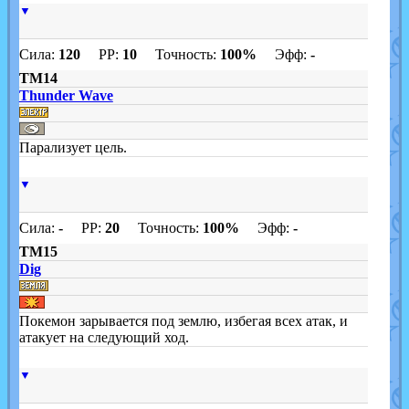
▼
Сила:
120
PP:
10
Точность:
100%
Эфф:
-
TM14
Thunder Wave
Парализует цель.
▼
Сила:
-
PP:
20
Точность:
100%
Эфф:
-
TM15
Dig
Покемон зарывается под землю, избегая всех атак, и
атакует на следующий ход.
▼