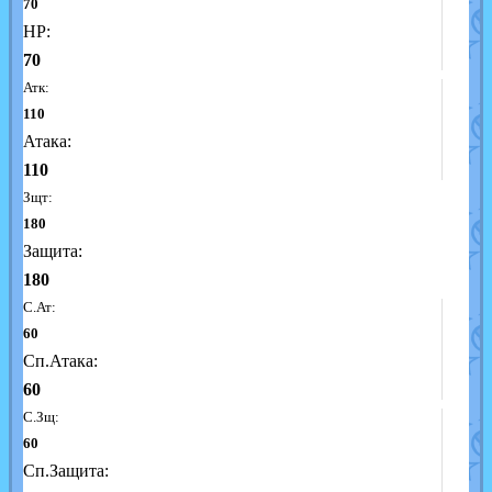
70
HP:
70
Атк:
110
Атака:
110
Зщт:
180
Защита:
180
С.Ат:
60
Сп.Атака:
60
С.Зщ:
60
Сп.Защита: