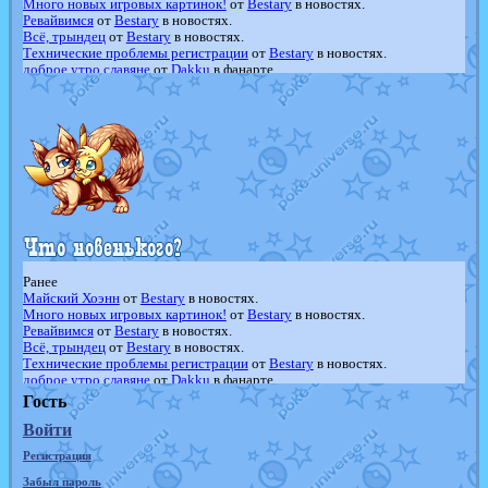
Много новых игровых картинок!
от
Bestary
в новостях.
Ревайвимся
от
Bestary
в новостях.
Всё, трындец
от
Bestary
в новостях.
Технические проблемы регистрации
от
Bestary
в новостях.
доброе утро славяне
от
Dakku
в фанарте.
Йолда и Мимикью
от
MavisNyanCat
в фанарте.
Недовольный котомангуст
от
Randomon
в фанарте.
The Dark Wishmaker
от
Randomon
в фанарте.
шадоу спиритомб
от
ilovearceus
в фанарте.
траббиш
от
ilovearceus
в фанарте.
Raging Bolt
от
GraceDaFox
в фанарте.
Shadow mismagius
от
JOK_julia
в фанарте.
художник
от
vicavica
в фанарте.
Ранее
Майский Хоэнн
от
Bestary
в новостях.
Много новых игровых картинок!
от
Bestary
в новостях.
Ревайвимся
от
Bestary
в новостях.
Всё, трындец
от
Bestary
в новостях.
Технические проблемы регистрации
от
Bestary
в новостях.
доброе утро славяне
от
Dakku
в фанарте.
Йолда и Мимикью
от
MavisNyanCat
в фанарте.
Гость
Недовольный котомангуст
от
Randomon
в фанарте.
Войти
The Dark Wishmaker
от
Randomon
в фанарте.
шадоу спиритомб
от
ilovearceus
в фанарте.
Регистрация
траббиш
от
ilovearceus
в фанарте.
Raging Bolt
от
GraceDaFox
в фанарте.
Забыл пароль