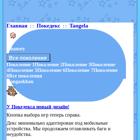
Shadow mismagius
от
JOK_julia
в фанарте.
художник
от
vicavica
в фанарте.
Главная
Покедекс
Tangela
: :
: :
Chansey
Все поколения
Поколение 1
Поколение 2
Поколение 3
Поколение
4
Поколение 5
Поколение 6
Поколение 7
Поколение
8
Все поколения
Kangaskhan
У Покедекса новый дизайн!
Кнопка выбора игр теперь справа.
Декс минимально адаптирован под мобильные
устройства. Мы продолжаем отлавливать баги и
неудобства.