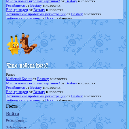
Много новых игровых картинок!
от
Bestary
в новостях.
Ревайвимся
от
Bestary
в новостях.
Всё, трындец
от
Bestary
в новостях.
Технические проблемы регистрации
от
Bestary
в новостях.
доброе утро славяне
от
Dakku
в фанарте.
Йолда и Мимикью
от
MavisNyanCat
в фанарте.
Недовольный котомангуст
от
Randomon
в фанарте.
The Dark Wishmaker
от
Randomon
в фанарте.
шадоу спиритомб
от
ilovearceus
в фанарте.
траббиш
от
ilovearceus
в фанарте.
Raging Bolt
от
GraceDaFox
в фанарте.
Shadow mismagius
от
JOK_julia
в фанарте.
художник
от
vicavica
в фанарте.
Ранее
Майский Хоэнн
от
Bestary
в новостях.
Много новых игровых картинок!
от
Bestary
в новостях.
Ревайвимся
от
Bestary
в новостях.
Всё, трындец
от
Bestary
в новостях.
Технические проблемы регистрации
от
Bestary
в новостях.
доброе утро славяне
от
Dakku
в фанарте.
Йолда и Мимикью
от
MavisNyanCat
в фанарте.
Гость
Недовольный котомангуст
от
Randomon
в фанарте.
Войти
The Dark Wishmaker
от
Randomon
в фанарте.
шадоу спиритомб
от
ilovearceus
в фанарте.
Регистрация
траббиш
от
ilovearceus
в фанарте.
Raging Bolt
от
GraceDaFox
в фанарте.
Забыл пароль