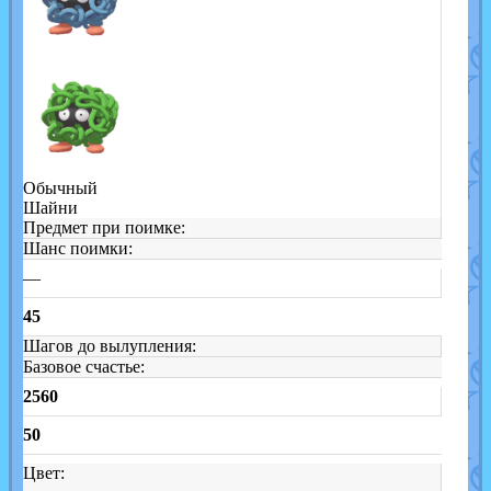
Обычный
Шайни
Предмет при поимке:
Шанс поимки:
—
45
Шагов до вылупления:
Базовое счастье:
2560
50
Цвет: