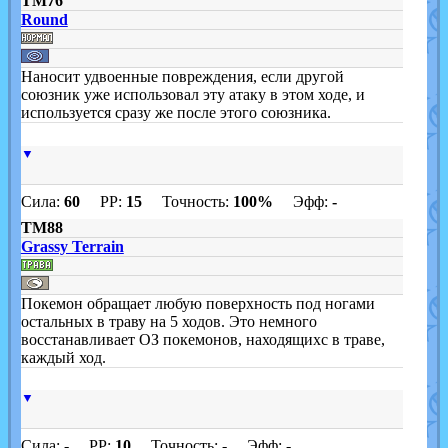
TM76
Round
Наносит удвоенные повреждения, если другой
союзник уже использовал эту атаку в этом ходе, и
используется сразу же после этого союзника.
▼
Сила:
60
PP:
15
Точность:
100%
Эфф:
-
TM88
Grassy Terrain
Покемон обращает любую поверхность под ногами
остальных в траву на 5 ходов. Это немного
восстанавливает ОЗ покемонов, находящихс в траве,
каждый ход.
▼
Сила:
-
PP:
10
Точность:
-
Эфф:
-