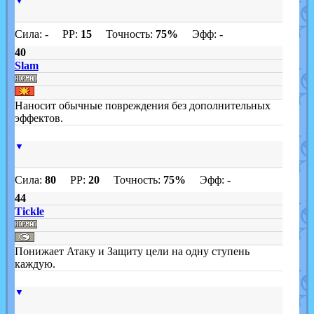
▼
Сила:
-
PP:
15
Точность:
75%
Эфф:
-
40
Slam
Наносит обычные повреждения без дополнительных
эффектов.
▼
Сила:
80
PP:
20
Точность:
75%
Эфф:
-
44
Tickle
Понижает Атаку и Защиту цели на одну ступень
каждую.
▼