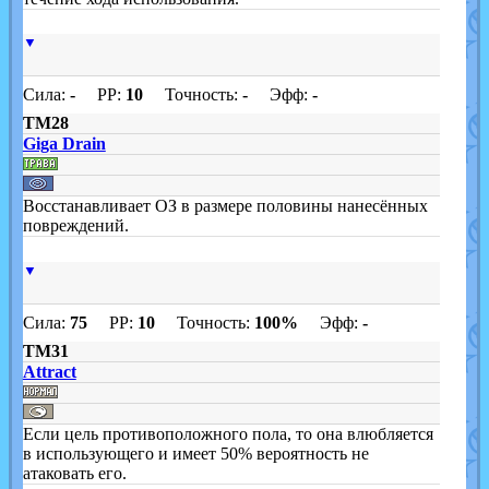
▼
Сила:
-
PP:
10
Точность:
-
Эфф:
-
TM28
Giga Drain
Восстанавливает ОЗ в размере половины нанесённых
повреждений.
▼
Сила:
75
PP:
10
Точность:
100%
Эфф:
-
TM31
Attract
Если цель противоположного пола, то она влюбляется
в использующего и имеет 50% вероятность не
атаковать его.