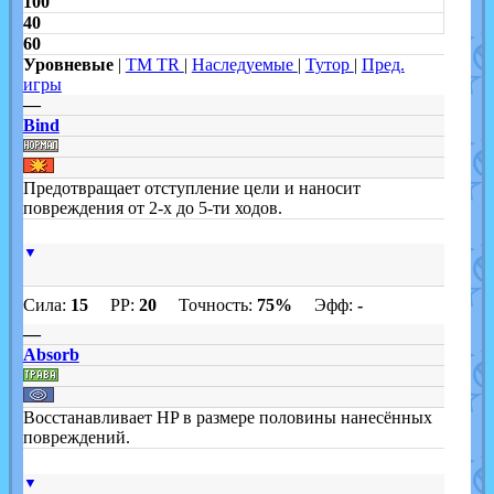
100
40
60
Уровневые
|
TM TR
|
Наследуемые
|
Тутор
|
Пред.
игры
—
Bind
Предотвращает отступление цели и наносит
повреждения от 2-х до 5-ти ходов.
▼
Сила:
15
PP:
20
Точность:
75%
Эфф:
-
—
Absorb
Восстанавливает HP в размере половины нанесённых
повреждений.
▼