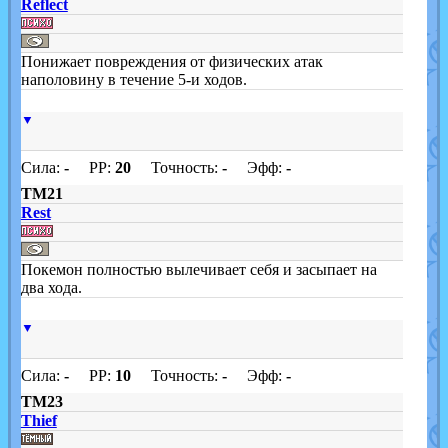
Reflect
Понижает повреждения от физических атак
наполовину в течение 5-и ходов.
▼
Сила:
-
PP:
20
Точность:
-
Эфф:
-
TM21
Rest
Покемон полностью вылечивает себя и засыпает на
два хода.
▼
Сила:
-
PP:
10
Точность:
-
Эфф:
-
TM23
Thief