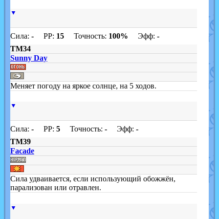
▼
Сила:
-
PP:
15
Точность:
100%
Эфф:
-
TM34
Sunny Day
Меняет погоду на яркое солнце, на 5 ходов.
▼
Сила:
-
PP:
5
Точность:
-
Эфф:
-
TM39
Facade
Сила удваивается, если использующий обожжён,
парализован или отравлен.
▼