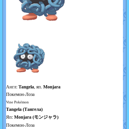
Англ:
Tangela
, яп.
Monjara
Покемон-Лоза
Vine Pokémon
Tangela (Тангела)
Яп:
Monjara (モンジャラ)
Покемон-Лоза