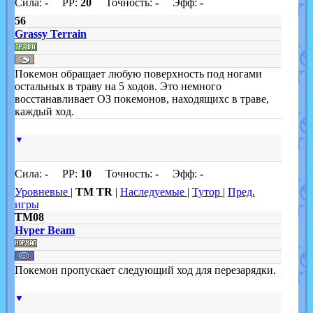
Сила:
-
PP:
20
Точность:
-
Эфф:
-
56
Grassy Terrain
Покемон обращает любую поверхность под ногами
остальных в траву на 5 ходов. Это немного
восстанавливает ОЗ покемонов, находящихс в траве,
каждый ход.
▼
Сила:
-
PP:
10
Точность:
-
Эфф:
-
Уровневые
|
TM TR
|
Наследуемые
|
Тутор
|
Пред.
игры
TM08
Hyper Beam
Покемон пропускает следующий ход для перезарядки.
▼