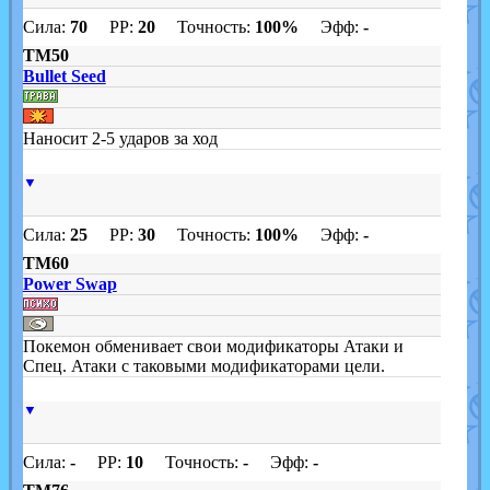
Сила:
70
PP:
20
Точность:
100%
Эфф:
-
TM50
Bullet Seed
Наносит 2-5 ударов за ход
▼
Сила:
25
PP:
30
Точность:
100%
Эфф:
-
TM60
Power Swap
Покемон обменивает свои модификаторы Атаки и
Спец. Атаки с таковыми модификаторами цели.
▼
Сила:
-
PP:
10
Точность:
-
Эфф:
-