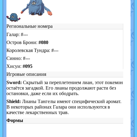
Региональные номера
Галар: #---
Остров Брони:
#080
Королевская Тундра: #---
Синно: #---
Хисуи:
#095
Игровые описания
Sword:
Скрытый за переплетением лиан, этот покемон
остаётся загадкой. Его лианы продолжают расти без
остановки, даже если их ободрать.
Shield:
Лианы Тангелы имеют специфический аромат.
В некоторых районах Галара они используются в
качестве лекарственных трав.
Формы