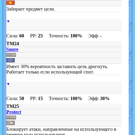
Забирает предмет цели.
▼
Сила:
60
PP:
25
Точность:
100%
Эфф:
-
TM24
Snore
Имеет 30% вероятность заставить цель дрогнуть.
Работает только если использующий спит.
▼
Сила:
50
PP:
15
Точность:
100%
Эфф:
30%
TM25
Protect
Блокирует атаки, направленные на использующего в
течение хода использования.