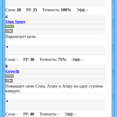
Сила:
20
PP:
25
Точность:
100%
Эфф:
-
4
Stun Spore
Парализует цель.
▼
Сила:
-
PP:
30
Точность:
75%
Эфф:
-
8
Growth
Повышает свою Спец. Атаку и Атаку на одну ступень
каждую.
▼
Сила:
-
PP:
40
Точность:
-
Эфф:
-