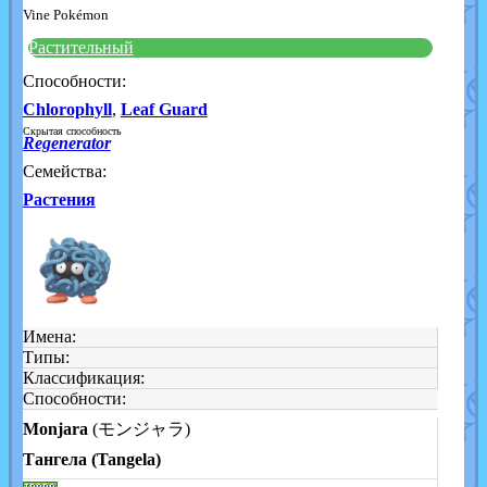
Vine Pokémon
Растительный
Способности:
Chlorophyll
,
Leaf Guard
Скрытая способность
Regenerator
Семейства:
Растения
Имена:
Типы:
Классификация:
Способности:
Monjara
(モンジャラ)
Тангела (Tangela)