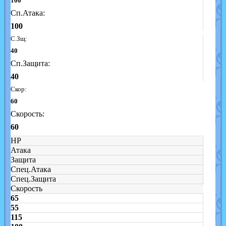
100
Сп.Атака:
100
С.Зщ:
40
Сп.Защита:
40
Скор:
60
Скорость:
60
HP
Атака
Защита
Спец.Атака
Спец.Защита
Скорость
65
55
115