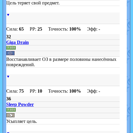
Цель теряет свой предмет.
▼
Сила:
65
PP:
25
Точность:
100%
Эфф:
-
32
Giga Drain
Восстанавливает ОЗ в размере половины нанесённых
повреждений.
▼
Сила:
75
PP:
10
Точность:
100%
Эфф:
-
36
Sleep Powder
Усыпляет цель.