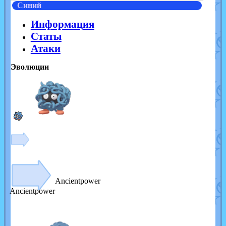
Синий
Информация
Статы
Атаки
Эволюции
Ancientpower
Ancientpower