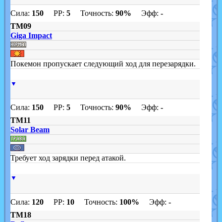
Сила:
150
PP:
5
Точность:
90%
Эфф:
-
TM09
Giga Impact
Покемон пропускает следующий ход для перезарядки.
▼
Сила:
150
PP:
5
Точность:
90%
Эфф:
-
TM11
Solar Beam
Требует ход зарядки перед атакой.
▼
Сила:
120
PP:
10
Точность:
100%
Эфф:
-
TM18