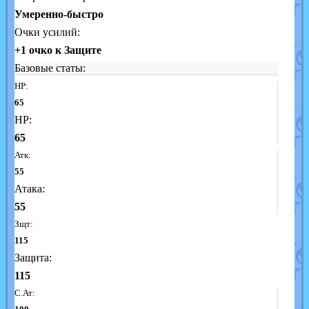
Умеренно-быстро
Очки усилий:
+1 очко к Защите
Базовые статы:
HP:
65
HP:
65
Атк:
55
Атака:
55
Зщт:
115
Защита:
115
С.Ат: