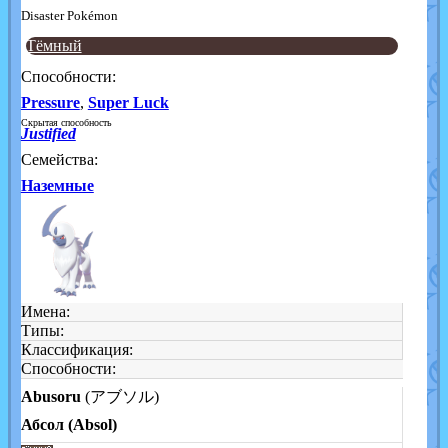
Disaster Pokémon
Тёмный
Способности:
Pressure
,
Super Luck
Скрытая способность
Justified
Семейства:
Наземные
Имена:
Типы:
Классификация:
Способности:
Abusoru
(アブソル)
Абсол (Absol)