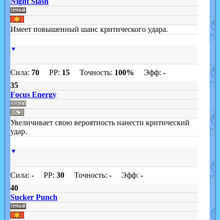
Night Slash
Имеет повышенный шанс критического удара.
▼
Сила:
70
PP:
15
Точность:
100%
Эфф:
-
35
Focus Energy
Увеличивает свою вероятность нанести критический
удар.
▼
Сила:
-
PP:
30
Точность:
-
Эфф:
-
40
Sucker Punch