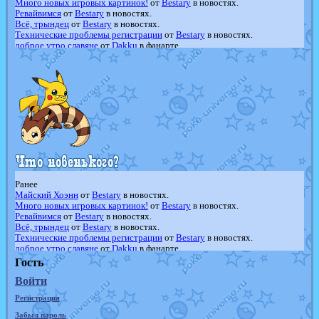
Много новых игровых картинок!
от
Bestary
в новостях.
Ревайвимся
от
Bestary
в новостях.
Всё, трындец
от
Bestary
в новостях.
Технические проблемы регистрации
от
Bestary
в новостях.
доброе утро славяне
от
Dakku
в фанарте.
Йолда и Мимикью
от
MavisNyanCat
в фанарте.
Недовольный котомангуст
от
Randomon
в фанарте.
The Dark Wishmaker
от
Randomon
в фанарте.
шадоу спиритомб
от
ilovearceus
в фанарте.
траббиш
от
ilovearceus
в фанарте.
Raging Bolt
от
GraceDaFox
в фанарте.
Shadow mismagius
от
JOK_julia
в фанарте.
художник
от
vicavica
в фанарте.
Ранее
Майский Хоэнн
от
Bestary
в новостях.
Много новых игровых картинок!
от
Bestary
в новостях.
Ревайвимся
от
Bestary
в новостях.
Всё, трындец
от
Bestary
в новостях.
Технические проблемы регистрации
от
Bestary
в новостях.
доброе утро славяне
от
Dakku
в фанарте.
Йолда и Мимикью
от
MavisNyanCat
в фанарте.
Гость
Недовольный котомангуст
от
Randomon
в фанарте.
Войти
The Dark Wishmaker
от
Randomon
в фанарте.
шадоу спиритомб
от
ilovearceus
в фанарте.
Регистрация
траббиш
от
ilovearceus
в фанарте.
Raging Bolt
от
GraceDaFox
в фанарте.
Забыл пароль