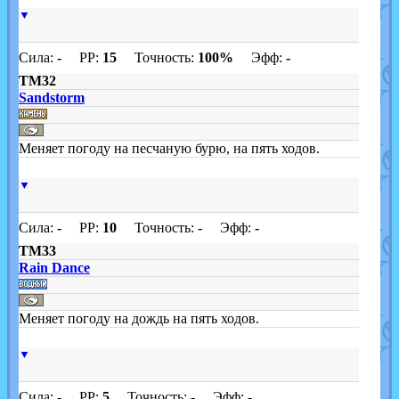
▼
Сила:
-
PP:
15
Точность:
100%
Эфф:
-
TM32
Sandstorm
Меняет погоду на песчаную бурю, на пять ходов.
▼
Сила:
-
PP:
10
Точность:
-
Эфф:
-
TM33
Rain Dance
Меняет погоду на дождь на пять ходов.
▼
Сила:
-
PP:
5
Точность:
-
Эфф:
-