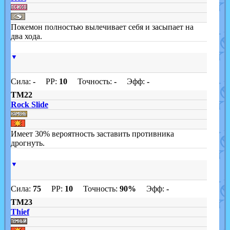
Покемон полностью вылечивает себя и засыпает на
два хода.
▼
Сила:
-
PP:
10
Точность:
-
Эфф:
-
TM22
Rock Slide
Имеет 30% вероятность заставить противника
дрогнуть.
▼
Сила:
75
PP:
10
Точность:
90%
Эфф:
-
TM23
Thief