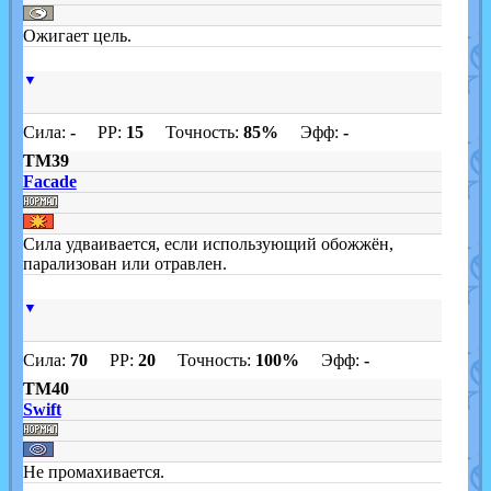
Ожигает цель.
▼
Сила:
-
PP:
15
Точность:
85%
Эфф:
-
TM39
Facade
Сила удваивается, если использующий обожжён,
парализован или отравлен.
▼
Сила:
70
PP:
20
Точность:
100%
Эфф:
-
TM40
Swift
Не промахивается.