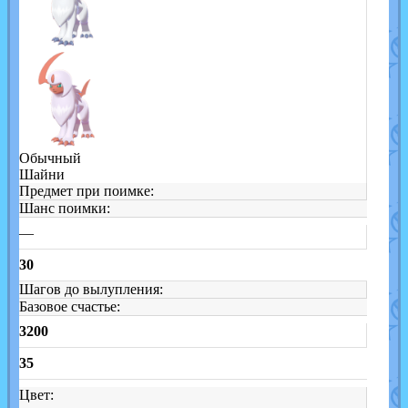
Обычный
Шайни
Предмет при поимке:
Шанс поимки:
—
30
Шагов до вылупления:
Базовое счастье:
3200
35
Цвет: