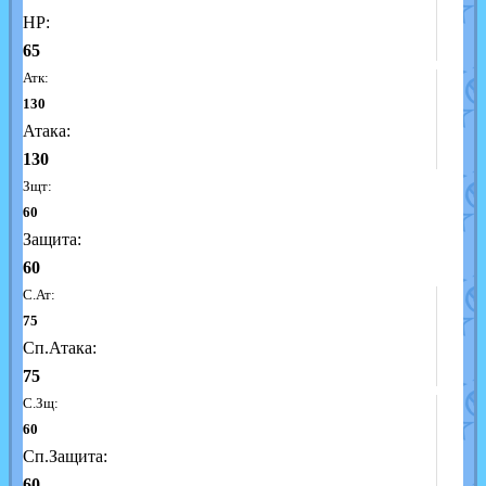
HP:
65
Атк:
130
Атака:
130
Зщт:
60
Защита:
60
С.Ат:
75
Сп.Атака:
75
С.Зщ:
60
Сп.Защита:
60