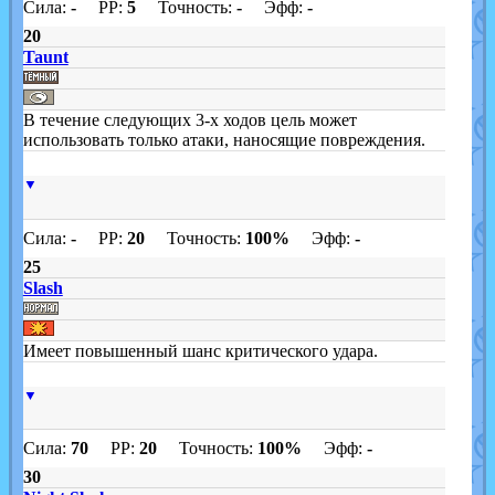
Сила:
-
PP:
5
Точность:
-
Эфф:
-
20
Taunt
В течение следующих 3-х ходов цель может
использовать только атаки, наносящие повреждения.
▼
Сила:
-
PP:
20
Точность:
100%
Эфф:
-
25
Slash
Имеет повышенный шанс критического удара.
▼
Сила:
70
PP:
20
Точность:
100%
Эфф:
-
30