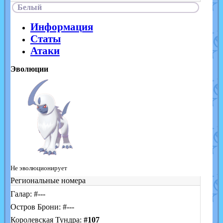
Белый
Информация
Статы
Атаки
Эволюции
Не эволюционирует
Региональные номера
Галар: #---
Остров Брони: #---
Королевская Тундра:
#107