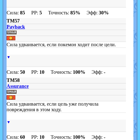
Сила:
85
PP:
5
Точность:
85%
Эфф:
30%
TM57
Payback
Сила удваивается, если покемон ходит после цели.
▼
Сила:
50
PP:
10
Точность:
100%
Эфф:
-
TM58
Assurance
Сила удваивается, если цель уже получила
повреждения в этом ходу.
▼
Сила:
60
PP:
10
Точность:
100%
Эфф:
-