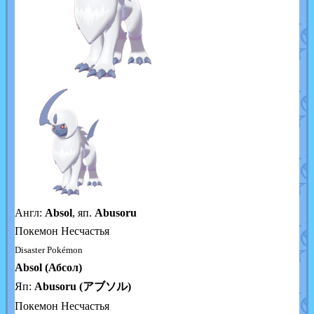
Англ:
Absol
, яп.
Abusoru
Покемон Несчастья
Disaster Pokémon
Absol (Абсол)
Яп:
Abusoru (アブソル)
Покемон Несчастья