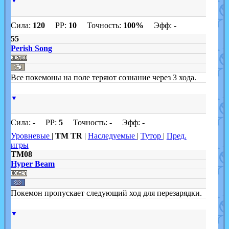
▼
Сила:
120
PP:
10
Точность:
100%
Эфф:
-
55
Perish Song
Все покемоны на поле теряют сознание через 3 хода.
▼
Сила:
-
PP:
5
Точность:
-
Эфф:
-
Уровневые
|
TM TR
|
Наследуемые
|
Тутор
|
Пред.
игры
TM08
Hyper Beam
Покемон пропускает следующий ход для перезарядки.
▼