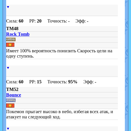
▼
Сила:
60
PP:
20
Точность:
-
Эфф:
-
TM48
Rock Tomb
Имеет 100% вероятность понизить Скорость цели на
одну ступень.
▼
Сила:
60
PP:
15
Точность:
95%
Эфф:
-
TM52
Bounce
Покемон прыгает высоко в небо, избегая всех атак, и
атакует на следующий ход.
▼