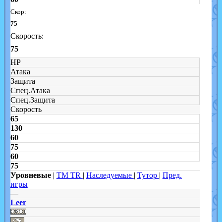
Скор:
75
Скорость:
75
HP
Атака
Защита
Спец.Атака
Спец.Защита
Скорость
65
130
60
75
60
75
Уровневые
|
TM TR
|
Наследуемые
|
Тутор
|
Пред.
игры
—
Leer