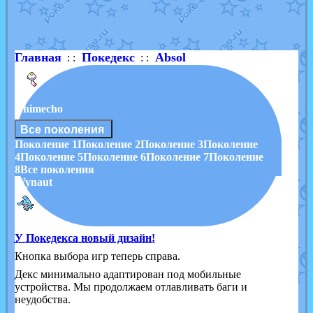
Shadow mismagius
от
JOK_julia
в фанарте.
художник
от
vicavica
в фанарте.
Главная
Покедекс
Absol
: :
: :
Chimecho
Все поколения
Поколение 1
Поколение 2
Поколение 3
Поколение
4
Поколение 5
Поколение 6
Поколение 7
Поколение
8
Все поколения
Wynaut
У Покедекса новый дизайн!
Кнопка выбора игр теперь справа.
Декс минимально адаптирован под мобильные
устройства. Мы продолжаем отлавливать баги и
неудобства.