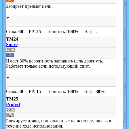
Забирает предмет цели.
▼
Сила:
60
PP:
25
Точность:
100%
Эфф:
-
TM24
Snore
Имеет 30% вероятность заставить цель дрогнуть.
Работает только если использующий спит.
▼
Сила:
50
PP:
15
Точность:
100%
Эфф:
30%
TM25
Protect
Блокирует атаки, направленные на использующего в
течение хода использования.