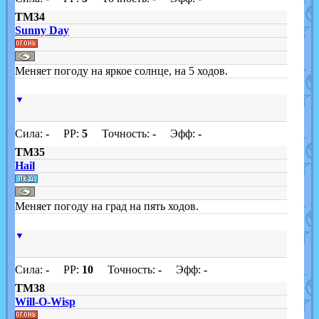
TM34
Sunny Day
Меняет погоду на яркое солнце, на 5 ходов.
▼
Сила:
-
PP:
5
Точность:
-
Эфф:
-
TM35
Hail
Меняет погоду на град на пять ходов.
▼
Сила:
-
PP:
10
Точность:
-
Эфф:
-
TM38
Will-O-Wisp