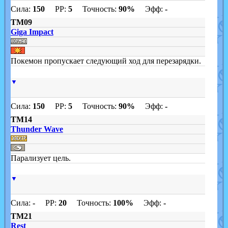
Сила:
150
PP:
5
Точность:
90%
Эфф:
-
TM09
Giga Impact
Покемон пропускает следующий ход для перезарядки.
▼
Сила:
150
PP:
5
Точность:
90%
Эфф:
-
TM14
Thunder Wave
Парализует цель.
▼
Сила:
-
PP:
20
Точность:
100%
Эфф:
-
TM21
Rest