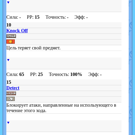
▼
Сила:
-
PP:
15
Точность:
-
Эфф:
-
10
Knock Off
Цель теряет свой предмет.
▼
Сила:
65
PP:
25
Точность:
100%
Эфф:
-
15
Detect
Блокирует атаки, направленные на использующего в
течение этого хода.
▼