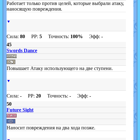
Работает только против целей, которые выбрали атаку,
наносящую повреждения.
▼
Сила:
80
PP:
5
Точность:
100%
Эфф:
-
45
Swords Dance
Повышает Атаку использующего на две ступени.
▼
Сила:
-
PP:
20
Точность:
-
Эфф:
-
50
Future Sight
Наносит повреждения на два хода позже.