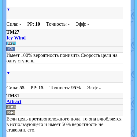
▼
Сила:
-
PP:
10
Точность:
-
Эфф:
-
TM27
Icy Wind
Имеет 100% вероятность понизить Скорость цели на
одну ступень.
▼
Сила:
55
PP:
15
Точность:
95%
Эфф:
-
TM31
Attract
Если цель противоположного пола, то она влюбляется
в использующего и имеет 50% вероятность не
атаковать его.