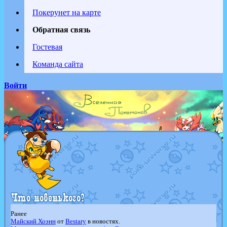
Покерунет на карте
Обратная связь
Гостевая
Команда сайта
Войти
Ранее
Майский Хоэнн
от
Bestary
в новостях.