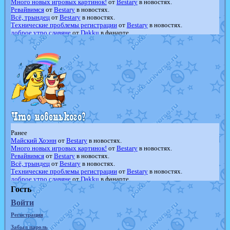
Много новых игровых картинок!
от
Bestary
в новостях.
Ревайвимся
от
Bestary
в новостях.
Всё, трындец
от
Bestary
в новостях.
Технические проблемы регистрации
от
Bestary
в новостях.
доброе утро славяне
от
Dakku
в фанарте.
Йолда и Мимикью
от
MavisNyanCat
в фанарте.
Недовольный котомангуст
от
Randomon
в фанарте.
The Dark Wishmaker
от
Randomon
в фанарте.
шадоу спиритомб
от
ilovearceus
в фанарте.
траббиш
от
ilovearceus
в фанарте.
Raging Bolt
от
GraceDaFox
в фанарте.
Shadow mismagius
от
JOK_julia
в фанарте.
художник
от
vicavica
в фанарте.
Ранее
Майский Хоэнн
от
Bestary
в новостях.
Много новых игровых картинок!
от
Bestary
в новостях.
Ревайвимся
от
Bestary
в новостях.
Всё, трындец
от
Bestary
в новостях.
Технические проблемы регистрации
от
Bestary
в новостях.
доброе утро славяне
от
Dakku
в фанарте.
Йолда и Мимикью
от
MavisNyanCat
в фанарте.
Гость
Недовольный котомангуст
от
Randomon
в фанарте.
Войти
The Dark Wishmaker
от
Randomon
в фанарте.
шадоу спиритомб
от
ilovearceus
в фанарте.
Регистрация
траббиш
от
ilovearceus
в фанарте.
Raging Bolt
от
GraceDaFox
в фанарте.
Забыл пароль