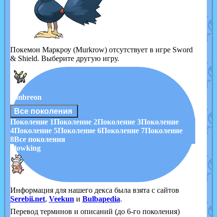
Покемон Маркроу (Murkrow) отсутствует в игре Sword
& Shield. Выберите другую игру.
Umbreon
Все поколения
Поколение 1
Поколение 2
Поколение 3
Поколение
4
Поколение 5
Поколение 6
Поколение 7
Поколение
8
Все поколения
Slowking
Информация для нашего декса была взята с сайтов
Serebii.net
,
Veekun
и
Bulbapedia
.
Перевод терминов и описаний (до 6-го поколения)