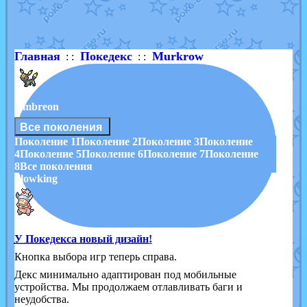
Shadow mismagius
от
JOK_julia
в фанарте.
художник
от
vicavica
в фанарте.
Главная
Покедекс
Murkrow
: :
: :
Umbreon
Все поколения
Поколение 1
Поколение 2
Поколение 3
Поколение
4
Поколение 5
Поколение 6
Поколение 7
Поколение
8
Все поколения
Slowking
У Покедекса новый дизайн!
Кнопка выбора игр теперь справа.
Декс минимально адаптирован под мобильные
устройства. Мы продолжаем отлавливать баги и
неудобства.