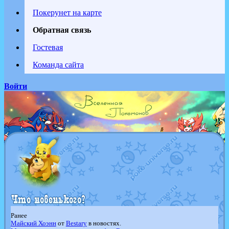
Покерунет на карте
Обратная связь
Гостевая
Команда сайта
Войти
Ранее
Майский Хоэнн
от
Bestary
в новостях.