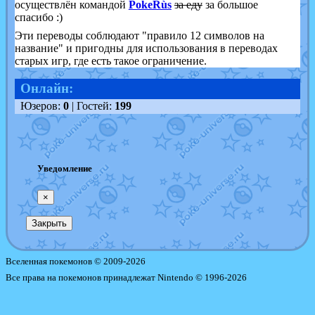
осуществлён командой
PokeRùs
за еду
за большое
спасибо :)
Эти переводы соблюдают "правило 12 символов на
название" и пригодны для использования в переводах
старых игр, где есть такое ограничение.
Онлайн:
Юзеров:
0
| Гостей:
199
Уведомление
×
Закрыть
Вселенная покемонов © 2009-2026
Все права на покемонов принадлежат Nintendo © 1996-2026