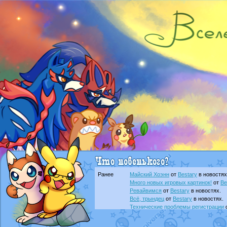
Ранее
Майский Хоэнн
от
Bestary
в новостях
Много новых игровых картинок!
от
Be
Ревайвимся
от
Bestary
в новостях.
Всё, трындец
от
Bestary
в новостях.
Технические проблемы регистрации
доброе утро славяне
от
Dakku
в фана
Йолда и Мимикью
от
MavisNyanCat
в