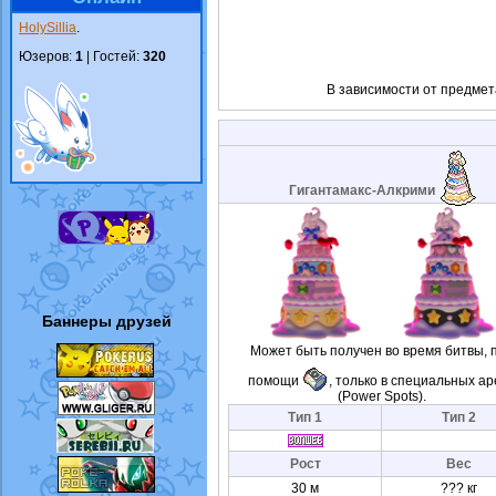
HolySillia
.
Юзеров:
1
| Гостей:
320
В зависимости от предмет
Гигантамакс-Алкрими
Баннеры друзей
Может быть получен во время битвы, 
помощи
, только в специальных ар
(Power Spots).
Тип 1
Тип 2
Рост
Вес
30 м
??? кг