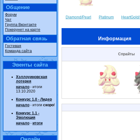
Общение
Форум
Diamond/Pearl
Platinum
HeartGold/
Чат
Группа Вконтакте
Покерунет на карте
Обратная связь
Информация
Гостевая
Команда сайта
Спрайты
Эвенты сайта
Хэллоуиновская
лотерея
начало
- итоги
13.10.2020
Конкурс 1.0 - Лидер
начало
- итоги
скоро
!
Конкурс 1.1 -
Эволюция
начало
-
итоги
Онлайн