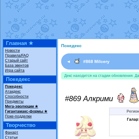
Недовольный котомангуст
от
Rando
The Dark Wishmaker
от
Randomon
в ф
шадоу спиритомб
от
ilovearceus
в фа
траббиш
от
ilovearceus
в фанарте.
Raging Bolt
от
GraceDaFox
в фанарте
Shadow mismagius
от
JOK_julia
в фан
художник
от
vicavica
в фанарте.
Главная ★
Покедекс
Новости
Правила/FAQ
Старый сайт
◄
#868 Milcery
База эвентов
Игра сайта
Декс находится на стадии обновления. Д
Покедекс
Покедекс
Атакдекс
Способности
#869 Алкрими
Предметы
Мега-эволюции ★
Гигантамакс-формы ★
Регион
Поке-подделки
Галар
Творчество
Фанарт
Статьи