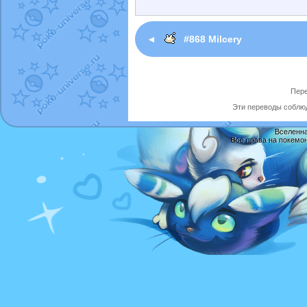
◄
#868 Milcery
Пере
Эти переводы соблюд
Вселенна
Все права на покемо