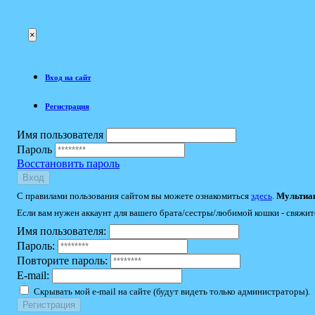
×
Вход на сайт
Регистрация
Имя пользователя
Пароль
Восстановить пароль
Вход
С правилами пользования сайтом вы можете ознакомиться
здесь
.
Мультиак
Если вам нужен аккаунт для вашего брата/сестры/любимой кошки - свяжит
Имя пользователя:
Пароль:
Повторите пароль:
E-mail:
Скрывать мой e-mail на сайте (будут видеть только администраторы).