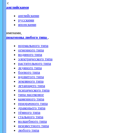
с
английскими
английскими
русскими
японскими
именами,
покемоны любого типа
,
нормального типа
огненного типа
водяного типа
электрического типа
растительного типа
ледяного типа
боевого типа
ядовитого типа
земляного типа
летающего типа
психического типа
типа насекомое
каменного типа
призрачного типа
драконьего типа
тёмного типа
стального типа
волшебного типа
неизвестного типа
любого типа