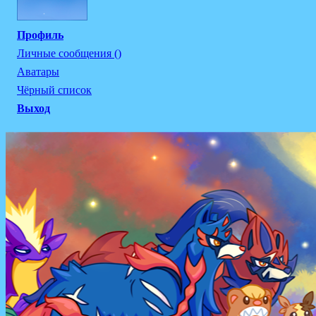
Профиль
Личные сообщения ()
Аватары
Чёрный список
Выход