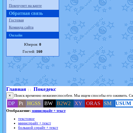
Покерунет на карте
Обратная связь
Гостевая
Команда сайта
Онлайн
Юзеров:
0
Гостей:
160
Главная
Покедекс
: :
×
Поиск временно нежизнеспособен. Мы ищем способы его оживить. Ско
DP
Pt
HGSS
BW
B2W2
XY
ORAS
SM
USUM
Отображение:
миниспрайт + текст
текстовое
миниспрайт + текст
большой спрайт + текст