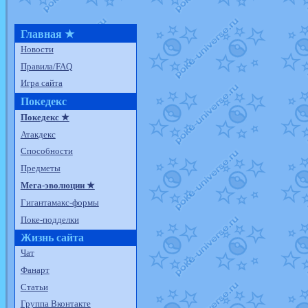
Главная ★
Новости
Правила/FAQ
Игра сайта
Покедекс
Покедекс ★
Атакдекс
Способности
Предметы
Мега-эволюции ★
Гигантамакс-формы
Поке-подделки
Жизнь сайта
Чат
Фанарт
Статьи
Группа Вконтакте