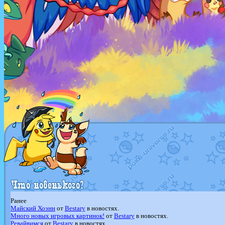
Ранее
Майский Хоэнн
от
Bestary
в новостях.
Много новых игровых картинок!
от
Bestary
в новостях.
Ревайвимся
от
Bestary
в новостях.