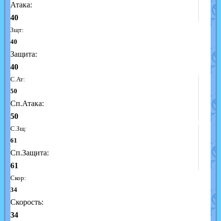
Атака:
40
Зщт:
40
Защита:
40
С.Ат:
50
Сп.Атака:
50
С.Зщ:
61
Сп.Защита:
61
Скор:
34
Скорость:
34