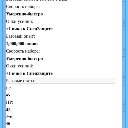
Скорость набора:
Умеренно-быстро
Очки усилий:
+1 очко к СпецЗащите
Базовый опыт:
1,000,000 очков
Скорость набора:
Умеренно-быстро
Очки усилий:
+1 очко к СпецЗащите
Базовые статы:
HP:
45
HP:
45
Атк:
40