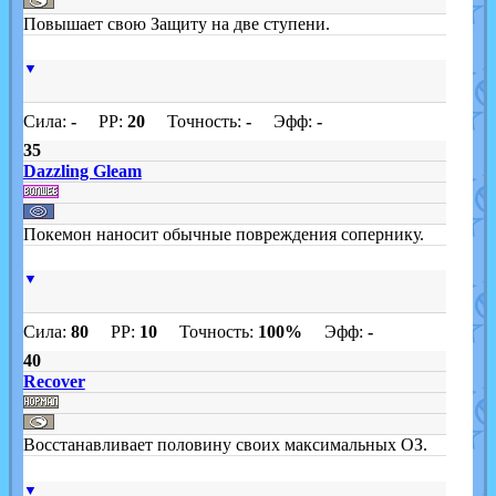
Повышает свою Защиту на две ступени.
▼
Сила:
-
PP:
20
Точность:
-
Эфф:
-
35
Dazzling Gleam
Покемон наносит обычные повреждения сопернику.
▼
Сила:
80
PP:
10
Точность:
100%
Эфф:
-
40
Recover
Восстанавливает половину своих максимальных ОЗ.
▼