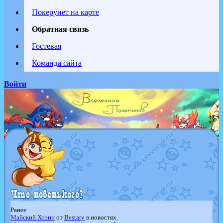
Покерунет на карте
Обратная связь
Гостевая
Команда сайта
Войти
Ранее
Майский Хоэнн
от
Bestary
в новостях.