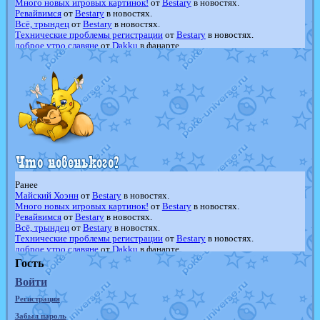
Много новых игровых картинок!
от
Bestary
в новостях.
Ревайвимся
от
Bestary
в новостях.
Всё, трындец
от
Bestary
в новостях.
Технические проблемы регистрации
от
Bestary
в новостях.
доброе утро славяне
от
Dakku
в фанарте.
Йолда и Мимикью
от
MavisNyanCat
в фанарте.
Недовольный котомангуст
от
Randomon
в фанарте.
The Dark Wishmaker
от
Randomon
в фанарте.
шадоу спиритомб
от
ilovearceus
в фанарте.
траббиш
от
ilovearceus
в фанарте.
Raging Bolt
от
GraceDaFox
в фанарте.
Shadow mismagius
от
JOK_julia
в фанарте.
художник
от
vicavica
в фанарте.
Ранее
Майский Хоэнн
от
Bestary
в новостях.
Много новых игровых картинок!
от
Bestary
в новостях.
Ревайвимся
от
Bestary
в новостях.
Всё, трындец
от
Bestary
в новостях.
Технические проблемы регистрации
от
Bestary
в новостях.
доброе утро славяне
от
Dakku
в фанарте.
Йолда и Мимикью
от
MavisNyanCat
в фанарте.
Гость
Недовольный котомангуст
от
Randomon
в фанарте.
Войти
The Dark Wishmaker
от
Randomon
в фанарте.
шадоу спиритомб
от
ilovearceus
в фанарте.
Регистрация
траббиш
от
ilovearceus
в фанарте.
Raging Bolt
от
GraceDaFox
в фанарте.
Забыл пароль