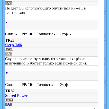
Не даёт ОЗ использующего опуститься ниже 1 в
течение хода.
▼
Сила:
-
PP:
10
Точность:
-
Эфф:
-
TR27
Sleep Talk
Случайно использует одну из остальных трёх атак
атакующего. Работает только если покемон спит.
▼
Сила:
-
PP:
10
Точность:
-
Эфф:
-
TR82
Stored Power