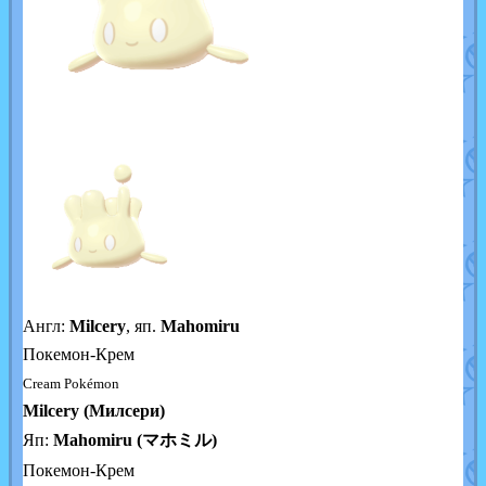
Англ:
Milcery
, яп.
Mahomiru
Покемон-Крем
Cream Pokémon
Milcery (Милсери)
Яп:
Mahomiru (マホミル)
Покемон-Крем