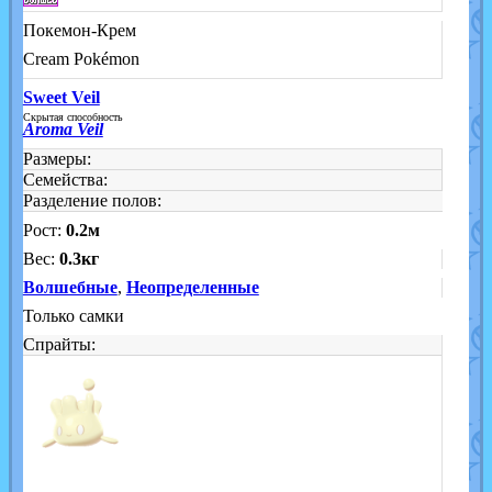
Покемон-Крем
Cream Pokémon
Sweet Veil
Скрытая способность
Aroma Veil
Размеры:
Семейства:
Разделение полов:
Рост:
0.2м
Вес:
0.3кг
Волшебные
,
Неопределенные
Только самки
Спрайты: