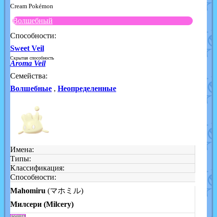
Cream Pokémon
Волшебный
Способности:
Sweet Veil
Скрытая способность
Aroma Veil
Семейства:
Волшебные
,
Неопределенные
Имена:
Типы:
Классификация:
Способности:
Mahomiru
(マホミル)
Милсери (Milcery)