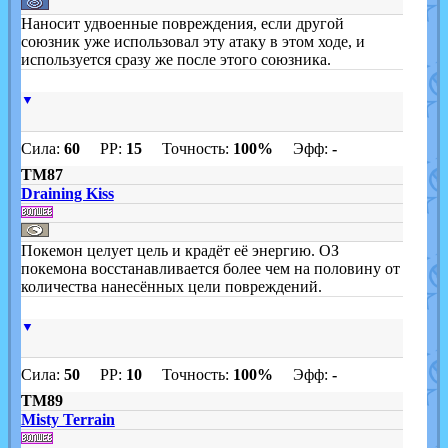
Наносит удвоенные повреждения, если другой
союзник уже использовал эту атаку в этом ходе, и
используется сразу же после этого союзника.
▼
Сила:
60
PP:
15
Точность:
100%
Эфф:
-
TM87
Draining Kiss
Покемон целует цель и крадёт её энергию. ОЗ
покемона восстанавливается более чем на половину от
количества нанесённых цели повреждений.
▼
Сила:
50
PP:
10
Точность:
100%
Эфф:
-
TM89
Misty Terrain