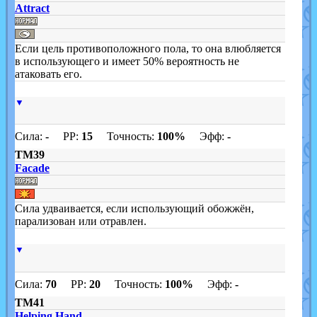
Attract
Если цель противоположного пола, то она влюбляется
в использующего и имеет 50% вероятность не
атаковать его.
▼
Сила:
-
PP:
15
Точность:
100%
Эфф:
-
TM39
Facade
Сила удваивается, если использующий обожжён,
парализован или отравлен.
▼
Сила:
70
PP:
20
Точность:
100%
Эфф:
-
TM41
Helping Hand