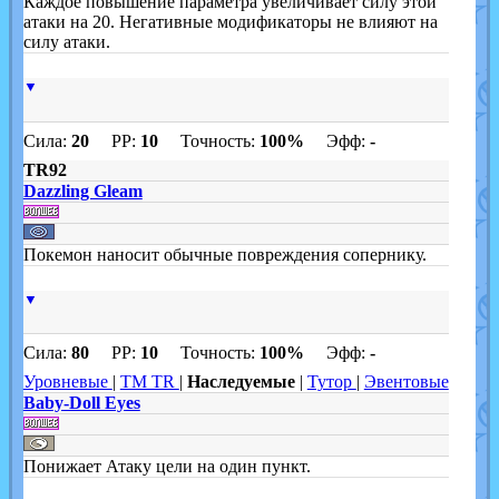
Каждое повышение параметра увеличивает силу этой
атаки на 20. Негативные модификаторы не влияют на
силу атаки.
▼
Сила:
20
PP:
10
Точность:
100%
Эфф:
-
TR92
Dazzling Gleam
Покемон наносит обычные повреждения сопернику.
▼
Сила:
80
PP:
10
Точность:
100%
Эфф:
-
Уровневые
|
TM TR
|
Наследуемые
|
Тутор
|
Эвентовые
Baby-Doll Eyes
Понижает Атаку цели на один пункт.