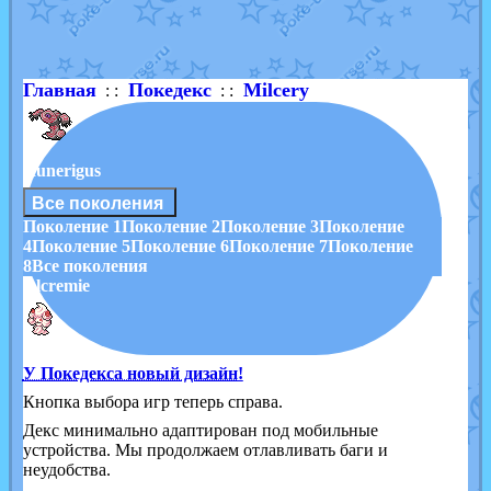
Shadow mismagius
от
JOK_julia
в фанарте.
художник
от
vicavica
в фанарте.
Главная
Покедекс
Milcery
: :
: :
Runerigus
Все поколения
Поколение 1
Поколение 2
Поколение 3
Поколение
4
Поколение 5
Поколение 6
Поколение 7
Поколение
8
Все поколения
Alcremie
У Покедекса новый дизайн!
Кнопка выбора игр теперь справа.
Декс минимально адаптирован под мобильные
устройства. Мы продолжаем отлавливать баги и
неудобства.