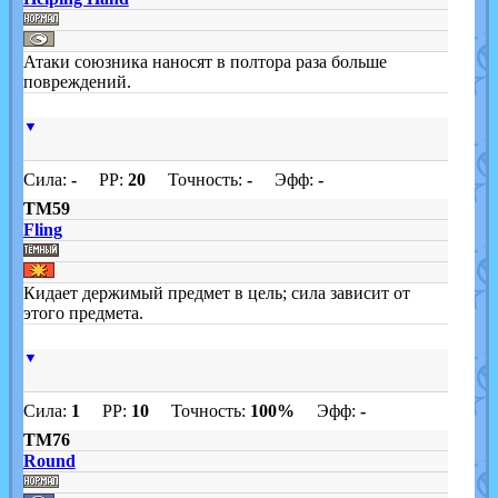
Атаки союзника наносят в полтора раза больше
повреждений.
▼
Сила:
-
PP:
20
Точность:
-
Эфф:
-
TM59
Fling
Кидает держимый предмет в цель; сила зависит от
этого предмета.
▼
Сила:
1
PP:
10
Точность:
100%
Эфф:
-
TM76
Round