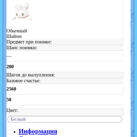
Обычный
Шайни
Предмет при поимке:
Шанс поимки:
—
200
Шагов до вылупления:
Базовое счастье:
2560
50
Цвет:
Белый
Информация