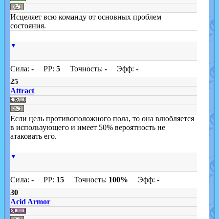
Исцеляет всю команду от основных проблем
состояния.
▼
Сила:
-
PP:
5
Точность:
-
Эфф:
-
25
Attract
Если цель противоположного пола, то она влюбляется
в использующего и имеет 50% вероятность не
атаковать его.
▼
Сила:
-
PP:
15
Точность:
100%
Эфф:
-
30
Acid Armor