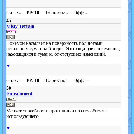
Сила:
-
PP:
10
Точность:
-
Эфф:
-
45
Misty Terrain
Покемон насылает на поверхность под ногами
остальных туман на 5 ходов. Это защищает покемонов,
находящихся в тумане, от статусных изменений.
▼
Сила:
-
PP:
10
Точность:
-
Эфф:
-
50
Entrainment
Меняет способность противника на способность
использующего.
▼