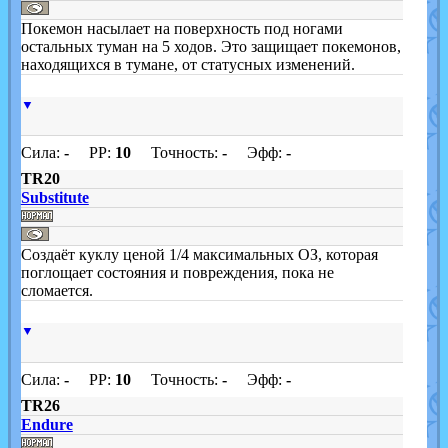
Покемон насылает на поверхность под ногами
остальных туман на 5 ходов. Это защищает покемонов,
находящихся в тумане, от статусных изменений.
▼
Сила:
-
PP:
10
Точность:
-
Эфф:
-
TR20
Substitute
Создаёт куклу ценой 1/4 максимальных ОЗ, которая
поглощает состояния и повреждения, пока не
сломается.
▼
Сила:
-
PP:
10
Точность:
-
Эфф:
-
TR26
Endure