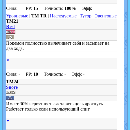
Сила:
-
PP:
15
Точность:
100%
Эфф:
-
Уровневые
|
TM TR
|
Наследуемые
|
Тутор
|
Эвентовые
TM21
Rest
Покемон полностью вылечивает себя и засыпает на
два хода.
▼
Сила:
-
PP:
10
Точность:
-
Эфф:
-
TM24
Snore
Имеет 30% вероятность заставить цель дрогнуть.
Работает только если использующий спит.
▼