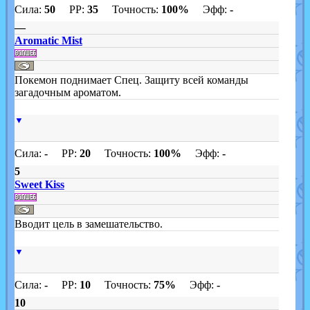
Сила:
50
PP:
35
Точность:
100%
Эфф:
-
—
Aromatic Mist
Покемон поднимает Спец. Защиту всей команды
загадочным ароматом.
▼
Сила:
-
PP:
20
Точность:
100%
Эфф:
-
5
Sweet Kiss
Вводит цель в замешательство.
▼
Сила:
-
PP:
10
Точность:
75%
Эфф:
-
10