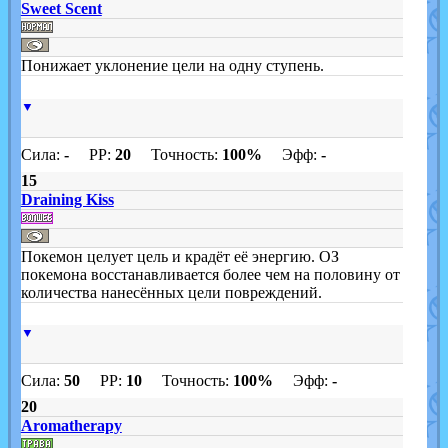
Sweet Scent
Понижает уклонение цели на одну ступень.
▼
Сила:
-
PP:
20
Точность:
100%
Эфф:
-
15
Draining Kiss
Покемон целует цель и крадёт её энергию. ОЗ
покемона восстанавливается более чем на половину от
количества нанесённых цели повреждений.
▼
Сила:
50
PP:
10
Точность:
100%
Эфф:
-
20
Aromatherapy