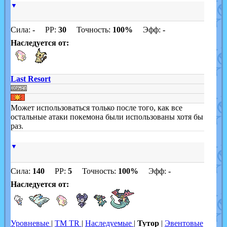
▼
Сила:
-
PP:
30
Точность:
100%
Эфф:
-
Наследуется от:
Last Resort
Может использоваться только после того, как все
остальные атаки покемона были использованы хотя бы
раз.
▼
Сила:
140
PP:
5
Точность:
100%
Эфф:
-
Наследуется от:
Уровневые
|
TM TR
|
Наследуемые
|
Тутор
|
Эвентовые