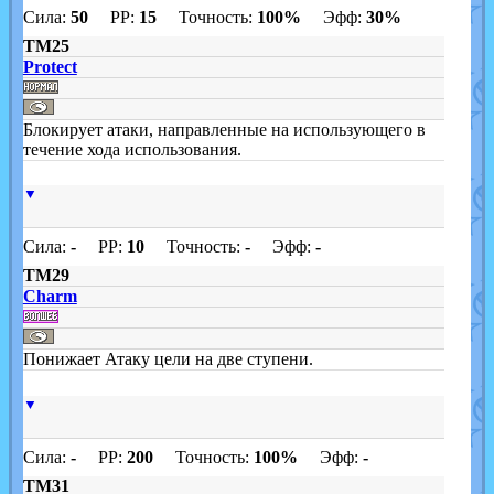
Сила:
50
PP:
15
Точность:
100%
Эфф:
30%
TM25
Protect
Блокирует атаки, направленные на использующего в
течение хода использования.
▼
Сила:
-
PP:
10
Точность:
-
Эфф:
-
TM29
Charm
Понижает Атаку цели на две ступени.
▼
Сила:
-
PP:
200
Точность:
100%
Эфф:
-
TM31