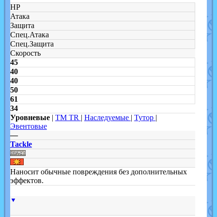
HP
Атака
Защита
Спец.Атака
Спец.Защита
Скорость
45
40
40
50
61
34
Уровневые
|
TM TR
|
Наследуемые
|
Тутор
|
Эвентовые
—
Tackle
Наносит обычные повреждения без дополнительных
эффектов.
▼