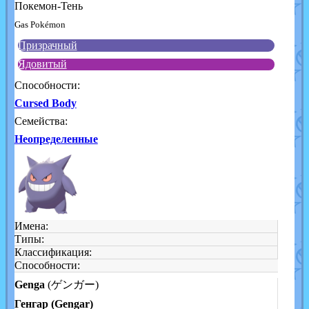
Покемон-Тень
Gas Pokémon
Призрачный
Ядовитый
Способности:
Cursed Body
Семейства:
Неопределенные
Имена:
Типы:
Классификация:
Способности:
Genga
(ゲンガー)
Генгар (Gengar)