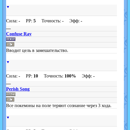
▼
Сила:
-
PP:
5
Точность:
-
Эфф:
-
—
Confuse Ray
Вводит цель в замешательство.
▼
Сила:
-
PP:
10
Точность:
100%
Эфф:
-
—
Perish Song
Все покемоны на поле теряют сознание через 3 хода.
▼