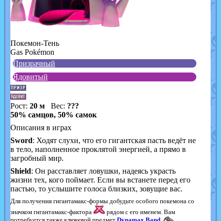
Покемон-Тень
Gas Pokémon
Призрачный
Ядовитый
Рост:
20 м
Вес:
???
50% самцов, 50% самок
Описания в играх
Sword
: Ходят слухи, что его гигантская пасть ведёт не
в тело, наполненное проклятой энергией, а прямо в
загробный мир.
Shield
: Он расставляет ловушки, надеясь украсть
жизни тех, кого поймает. Если вы встанете перед его
пастью, то услышите голоса близких, зовущие вас.
Для получения гигантамакс-формы добудьте особого покемона со
значком гигантамакс-фактора
рядом с его именем. Вам
потребуется также ключевой предмет
Dynamax Band
.