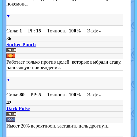
покемона.
▼
Сила:
1
PP:
15
Точность:
100%
Эфф:
-
36
Sucker Punch
Работает только против целей, которые выбрали атаку,
наносящую повреждения.
▼
Сила:
80
PP:
5
Точность:
100%
Эфф:
-
42
Dark Pulse
Имеет 20% вероятность заставить цель дрогнуть.