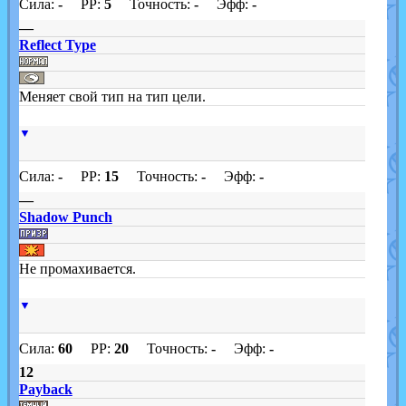
Сила:
-
PP:
5
Точность:
-
Эфф:
-
—
Reflect Type
Меняет свой тип на тип цели.
▼
Сила:
-
PP:
15
Точность:
-
Эфф:
-
—
Shadow Punch
Не промахивается.
▼
Сила:
60
PP:
20
Точность:
-
Эфф:
-
12
Payback