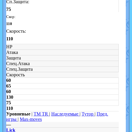
Сп.Защита:
75
Скор:
110
Скорость:
110
HP
Атака
Защита
Спец.Атака
Спец.Защита
Скорость
60
65
60
130
75
110
Уровневые
|
TM TR
|
Наследуемые
|
Тутор
|
Пред.
игры
|
Max-moves
—
Lick