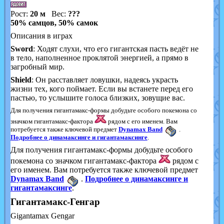
Рост:
20 м
Вес:
???
50% самцов, 50% самок
Описания в играх
Sword
: Ходят слухи, что его гигантская пасть ведёт не
в тело, наполненное проклятой энергией, а прямо в
загробный мир.
Shield
: Он расставляет ловушки, надеясь украсть
жизни тех, кого поймает. Если вы встанете перед его
пастью, то услышите голоса близких, зовущие вас.
Для получения гигантамакс-формы добудьте особого покемона со
значком гигантамакс-фактора
рядом с его именем. Вам
потребуется также ключевой предмет
Dynamax Band
.
Подробнее о динамаксинге и гигантамаксинге
.
Для получения гигантамакс-формы добудьте особого
покемона со значком гигантамакс-фактора
рядом с
его именем. Вам потребуется также ключевой предмет
Dynamax Band
.
Подробнее о динамаксинге и
гигантамаксинге
.
Гигантамакс-Генгар
Gigantamax Gengar