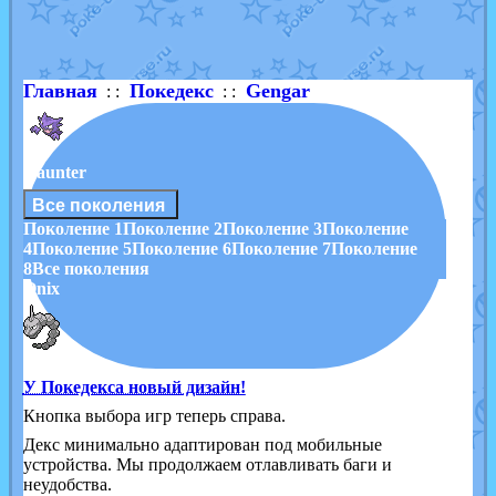
Shadow mismagius
от
JOK_julia
в фанарте.
художник
от
vicavica
в фанарте.
Главная
Покедекс
Gengar
: :
: :
Haunter
Все поколения
Поколение 1
Поколение 2
Поколение 3
Поколение
4
Поколение 5
Поколение 6
Поколение 7
Поколение
8
Все поколения
Onix
У Покедекса новый дизайн!
Кнопка выбора игр теперь справа.
Декс минимально адаптирован под мобильные
устройства. Мы продолжаем отлавливать баги и
неудобства.