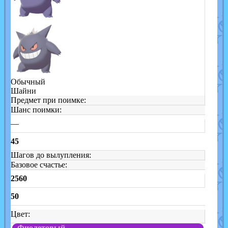
Обычный
Шайни
Предмет при поимке:
Шанс поимки:
—
45
Шагов до вылупления:
Базовое счастье:
2560
50
Цвет:
Фиолетовый