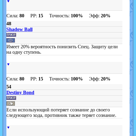
▼
Сила:
80
PP:
15
Точность:
100%
Эфф:
20%
48
Shadow Ball
Имеет 20% вероятность понизить Спец. Защиту цели
на одну ступень.
▼
Сила:
80
PP:
15
Точность:
100%
Эфф:
20%
54
Destiny Bond
Если использующий потеряет сознание до своего
следующего хода, противник также теряет сознание.
▼