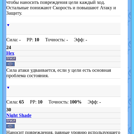
чтобы наносить повреждения цели каждый ход.
Остальные понижают Скорость и повышают Атаку и
Защиту.
▼
Сила:
-
PP:
10
Точность:
-
Эфф:
-
24
Hex
Сила атаки удваивается, если у цели есть основная
проблема состояния.
▼
Сила:
65
PP:
10
Точность:
100%
Эфф:
-
30
Night Shade
Наносит повреждения, равные уровню использующего