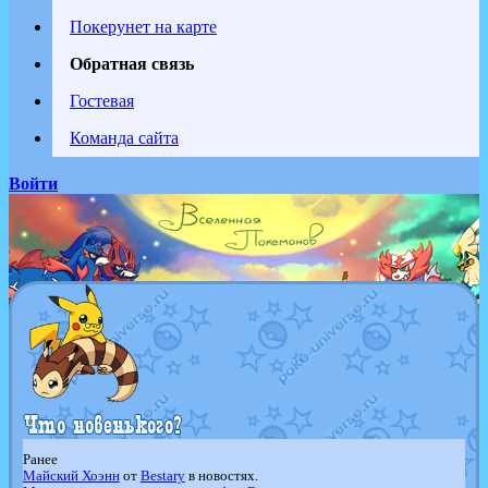
Покерунет на карте
Обратная связь
Гостевая
Команда сайта
Войти
Ранее
Майский Хоэнн
от
Bestary
в новостях.