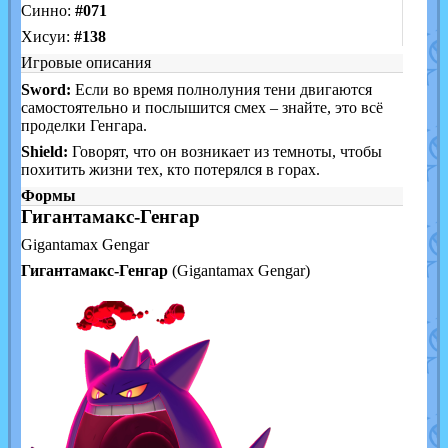
Синно:
#071
Хисуи:
#138
Игровые описания
Sword:
Если во время полнолуния тени двигаются
самостоятельно и послышится смех – знайте, это всё
проделки Генгара.
Shield:
Говорят, что он возникает из темноты, чтобы
похитить жизни тех, кто потерялся в горах.
Формы
Гигантамакс-Генгар
Gigantamax Gengar
Гигантамакс-Генгар
(Gigantamax Gengar)