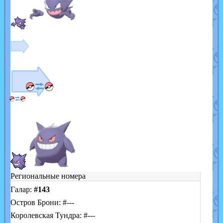
Региональные номера
Галар:
#143
Остров Брони: #---
Королевская Тундра: #---