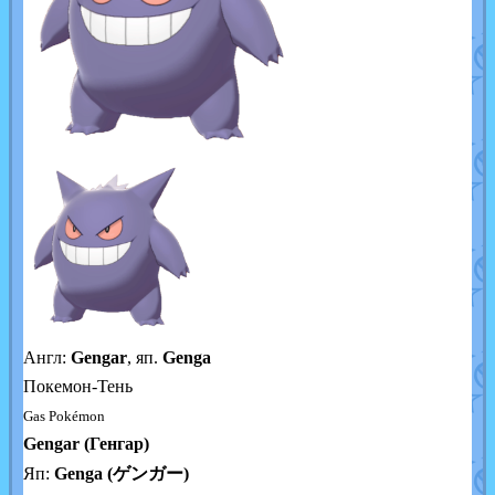
Англ:
Gengar
, яп.
Genga
Покемон-Тень
Gas Pokémon
Gengar (Генгар)
Яп:
Genga (ゲンガー)