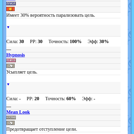
Имеет 30% вероятность парализовать цель.
▼
Сила:
30
PP:
30
Точность:
100%
Эфф:
30%
—
Hypnosis
Усыпляет цель.
▼
Сила:
-
PP:
20
Точность:
60%
Эфф:
-
—
Mean Look
Предотвращает отступление цели.