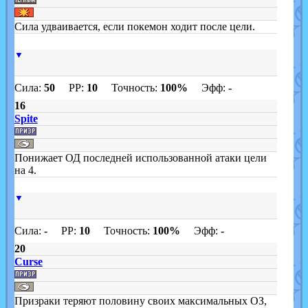
Сила удваивается, если покемон ходит после цели.
▼
Сила:
50
PP:
10
Точность:
100%
Эфф:
-
16
Spite
Понижает ОД последней использованной атаки цели
на 4.
▼
Сила:
-
PP:
10
Точность:
100%
Эфф:
-
20
Curse
Призраки теряют половину своих максимальных ОЗ,