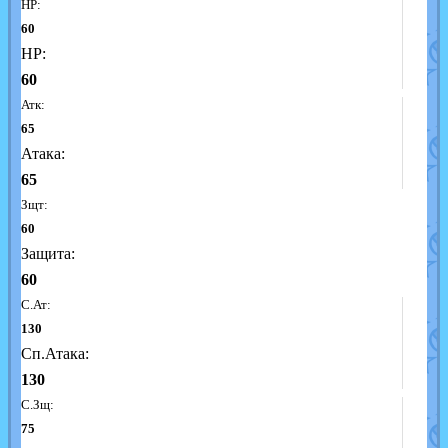
HP:
60
HP:
60
Атк:
65
Атака:
65
Зщт:
60
Защита:
60
С.Ат:
130
Сп.Атака:
130
С.Зщ:
75