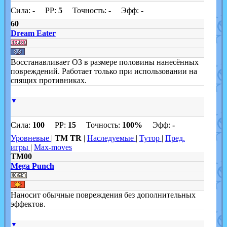
Сила:
-
PP:
5
Точность:
-
Эфф:
-
60
Dream Eater
Восстанавливает ОЗ в размере половины нанесённых
повреждений. Работает только при использовании на
спящих противниках.
▼
Сила:
100
PP:
15
Точность:
100%
Эфф:
-
Уровневые
|
TM TR
|
Наследуемые
|
Тутор
|
Пред.
игры
|
Max-moves
TM00
Mega Punch
Наносит обычные повреждения без дополнительных
эффектов.
▼