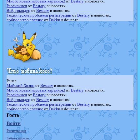
Много новых игровых картинок!
от
Bestary
в новостях.
Ревайвимся
от
Bestary
в новостях.
Всё, трындец
от
Bestary
в новостях.
Технические проблемы регистрации
от
Bestary
в новостях.
доброе утро славяне
от
Dakku
в фанарте.
Йолда и Мимикью
от
MavisNyanCat
в фанарте.
Недовольный котомангуст
от
Randomon
в фанарте.
The Dark Wishmaker
от
Randomon
в фанарте.
шадоу спиритомб
от
ilovearceus
в фанарте.
траббиш
от
ilovearceus
в фанарте.
Raging Bolt
от
GraceDaFox
в фанарте.
Shadow mismagius
от
JOK_julia
в фанарте.
художник
от
vicavica
в фанарте.
Ранее
Майский Хоэнн
от
Bestary
в новостях.
Много новых игровых картинок!
от
Bestary
в новостях.
Ревайвимся
от
Bestary
в новостях.
Всё, трындец
от
Bestary
в новостях.
Технические проблемы регистрации
от
Bestary
в новостях.
доброе утро славяне
от
Dakku
в фанарте.
Йолда и Мимикью
от
MavisNyanCat
в фанарте.
Гость
Недовольный котомангуст
от
Randomon
в фанарте.
Войти
The Dark Wishmaker
от
Randomon
в фанарте.
шадоу спиритомб
от
ilovearceus
в фанарте.
Регистрация
траббиш
от
ilovearceus
в фанарте.
Raging Bolt
от
GraceDaFox
в фанарте.
Забыл пароль