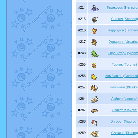
#214
Геракросс (Heracro
#215
Снизел (Sneasel)
#216
Теддиурса (Teddiur
#217
Урсаринг (Ursarin
#248
Тиранитар (Tyranita
#255
Торчик (Torchic)
#256
Комбаскен (Combus
#257
Блейзикен (Blazike
#264
Лайнун (Linoone)
#287
Слакот (Slakoth)
#288
Вигорот (Vigoroth
#289
Слакинг (Slaking)