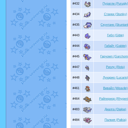
#432
Пурагли (Purugly
#434
Станки (Stunky)
#435
Скунтанк (Skuntan
#443
Гибл (Gible)
#444
Габайт (Gabite)
#445
Гарчомп (Garchom
#447
Риолу (Riolu)
#448
Лукарио (Lucario
#461
Вивайл (Weavile)
#464
Райпериор (Rhyperi
#483
Диалга (Dialga)
#484
Палкия (Palkia)