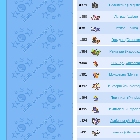
#379
Реджистил (Registe
#380
Латиас (Latias)
#381
Латиос (Latios)
#383
Гроудон (Groudon
#384
Рейкваза (Rayquaz
#390
Чимчар (Chimchar
#391
Монферно (Monfern
#392
Инфернейп (Inferna
#394
Принплап (Prinplu
#395
Имполеон (Empoleo
#424
Амбипом (Ambipo
#431
Гламяу (Glameow