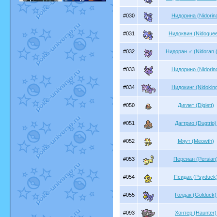
#030
Нидорина (Nidorin
#031
Нидоквин (Nidoque
#032
Нидоран ♂ (Nidoran 
#033
Нидорино (Nidorin
#034
Нидокинг (Nidokin
#050
Диглет (Diglett)
#051
Дагтрио (Dugtrio)
#052
Мяут (Meowth)
#053
Персиан (Persian
#054
Псидак (Psyduck
#055
Голдак (Golduck)
#093
Хонтер (Haunter)