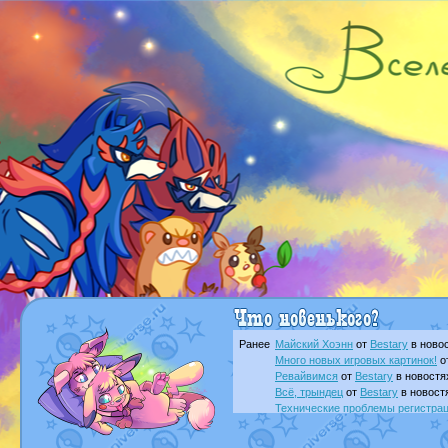
Ранее
Майский Хоэнн
от
Bestary
в новос
Много новых игровых картинок!
о
Ревайвимся
от
Bestary
в новостя
Всё, трындец
от
Bestary
в новост
Технические проблемы регистра
доброе утро славяне
от
Dakku
в 
Йолда и Мимикью
от
MavisNyanC