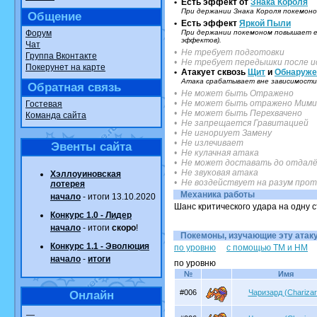
• Есть эффект от
Знака Короля
При держании Знака Короля покемоно
Общение
• Есть эффект
Яркой Пыли
Форум
При держании покемоном повышает ег
эффектов).
Чат
• Не требует подготовки
Группа Вконтакте
• Не требует передышки после и
Покерунет на карте
• Атакует сквозь
Щит
и
Обнаруже
Атака срабатывает вне зависимости 
Обратная связь
• Не может быть Отражено
• Не может быть отражено Мими
Гостевая
• Не может быть Перехвачено
Команда сайта
• Не запрещается Гравитацией
• Не игнориует Замену
• Не излечивает
Эвенты сайта
• Не кулачная атака
• Не может доставать до отдалё
• Не звуковая атака
Хэллоуиновская
• Не воздействует на разум про
лотерея
Механика работы
начало
- итоги 13.10.2020
Шанс критического удара на одну 
Конкурс 1.0 - Лидер
начало
- итоги
скоро
!
Покемоны, изучающие эту атаку.
Конкурс 1.1 - Эволюция
по уровню
с помощью TM и HM
начало
-
итоги
по уровню
№
Имя
#006
Чаризард (Charizar
Онлайн
—