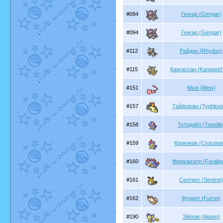
#094
Генгар (Gengar)
#094
Генгар (Gengar)
#112
Райдон (Rhydon)
#115
Кангасхан (Kangask
#151
Мью (Mew)
#157
Тайфложн (Typhlosi
#158
Тотодайл (Totodile
#159
Кроконав (Crocona
#160
Фералигатр (Feraliga
#161
Сентрет (Sentret)
#162
Фуррет (Furret)
#190
Эйпом (Aipom)