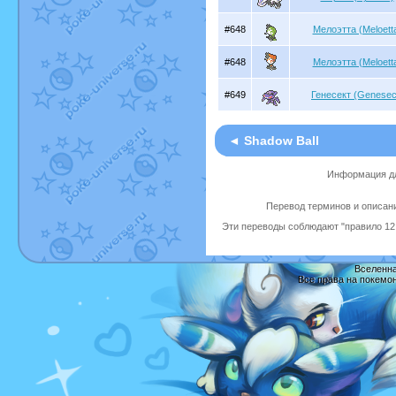
#648
Мелоэтта (Meloett
#648
Мелоэтта (Meloett
#649
Генесект (Genesec
◄ Shadow Ball
Информация дл
Перевод терминов и описани
Эти переводы соблюдают "правило 12 
Вселенна
Все права на покемо