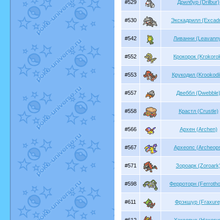
#529
Дрилбур (Drilbur)
#530
Экскадрилл (Excadri
#542
Ливанни (Leavann
#552
Крокорок (Krokoro
#553
Крукодил (Krookodi
#557
Двеббл (Dwebble
#558
Крастл (Crustle)
#566
Архен (Archen)
#567
Археопс (Archeop
#571
Зороарк (Zoroark
#598
Ферроторн (Ferrotho
#611
Фрэкшур (Fraxure