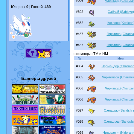
#006
Чаризард (Charizar
Юзеров:
0
| Гостей:
489
#302
Саблай (Sableye)
#352
Кеклеон (Kecleon
#487
Гиратина (Giratina
#487
Гиратина (Giratina
с помощью TM и HM
№
Имя
#004
Чармандер (Charman
#005
Чармелеон (Charmel
Баннеры друзей
#006
Чаризард (Charizar
#006
Чаризард (Charizar
#027
Сэндшрю (Sandshr
#028
Сэндслэш (Sandsla
#029
Нидоран ♀ (Nidoran 