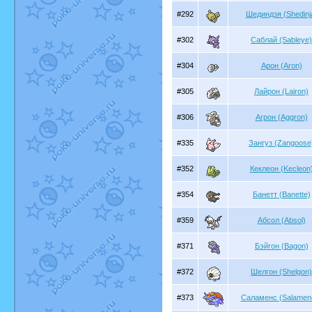
#292
Шединдзя (Shedinj
#302
Саблай (Sableye)
#304
Арон (Aron)
#305
Лайрон (Lairon)
#306
Агрон (Aggron)
#335
Зангуз (Zangoose
#352
Кеклеон (Kecleon
#354
Банетт (Banette)
#359
Абсол (Absol)
#371
Бэйгон (Bagon)
#372
Шелгон (Shelgon)
#373
Саламенс (Salamen