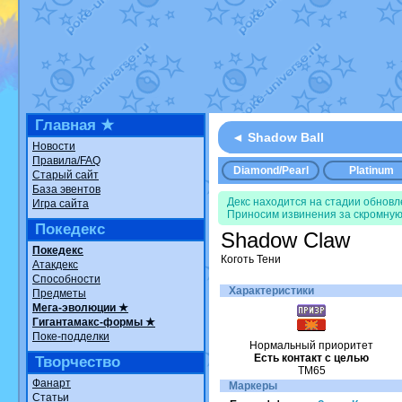
Недовольный котомангуст
от
Ran
The Dark Wishmaker
от
Randomo
шадоу спиритомб
от
ilovearceus
в
траббиш
от
ilovearceus
в фанарте
Raging Bolt
от
GraceDaFox
в фана
Shadow mismagius
от
JOK_julia
в 
художник
от
vicavica
в фанарте.
Все об
Главная ★
◄ Shadow Ball
Новости
Правила/FAQ
Diamond/Pearl
Platinum
Старый сайт
База эвентов
Декс находится на стадии обнов
Игра сайта
Приносим извинения за скромную
Покедекс
Shadow Claw
Покедекс
Коготь Тени
Атакдекс
Способности
Характеристики
Предметы
Мега-эволюции ★
Гигантамакс-формы ★
Поке-подделки
Нормальный приоритет
Есть контакт с целью
Творчество
TM65
Фанарт
Маркеры
Статьи