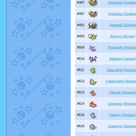
#487
Гиратина (Giratina
#487
Гиратина (Giratina
#491
Даркрай (Darkrai
#493
Арсеус (Arceus)
#509
Пуррлойн (Purrloin
#510
Лайпард (Liepard
#511
Пансэйдж (Pansag
#512
Симисэйдж (Simisa
#513
Пансир (Pansear
#514
Симисир (Simisear
#515
Панпур (Panpour
#516
Симипур (Simipour