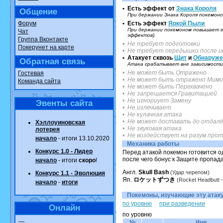
• Есть эффект от
Знака Короля
Общение
При держании Знака Короля покемоно
Форум
• Есть эффект
Яркой Пыли
При держании покемоном повышает ег
Чат
эффектов).
Группа Вконтакте
• Не требует подготовки
Покерунет на карте
• Не требует передышки после и
• Атакует сквозь
Щит
и
Обнаруже
Обратная связь
Атака срабатывает вне зависимости 
• Не может быть Отражено
Гостевая
• Не может быть отражено Мими
Команда сайта
• Не может быть Перехвачено
• Не запрещается Гравитацией
• Не игнориует Замену
Эвенты сайта
• Не излечивает
• Не кулачная атака
• Не может доставать до отдалё
Хэллоуиновская
• Не звуковая атака
лотерея
• Не воздействует на разум про
начало
- итоги 13.10.2020
Механика работы
Конкурс 1.0 - Лидер
Перед атакой покемон готовится од
после чего бонус к Защите пропада
начало
- итоги
скоро
!
Англ.
Skull Bash
(Удар черепом)
Конкурс 1.1 - Эволюция
Яп.
ロケットずつき
(Rocket Headbutt -
начало
-
итоги
Покемоны, изучающие эту атаку.
по уровню
при разведении
Онлайн
по уровню
—
№
Имя