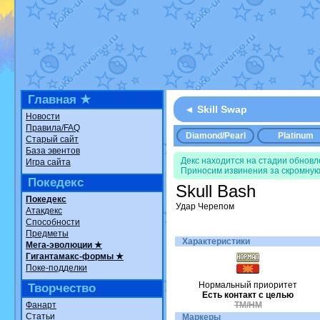
Недовольный котомангуст
от
Ran
The Dark Wishmaker
от
Randomo
шадоу спиритомб
от
ilovearceus
в
траббиш
от
ilovearceus
в фанарте
Raging Bolt
от
GraceDaFox
в фана
Shadow mismagius
от
JOK_julia
в 
художник
от
vicavica
в фанарте.
Все об
Главная ★
◄ Skill Swap
Новости
Правила/FAQ
Diamond/Pearl
Platinum
Старый сайт
База эвентов
Декс находится на стадии обнов
Игра сайта
Приносим извинения за скромную
Покедекс
Skull Bash
Покедекс
Удар Черепом
Атакдекс
Способности
Предметы
Характеристики
Мега-эволюции ★
Гигантамакс-формы ★
Поке-подделки
Нормальный приоритет
Творчество
Есть контакт с целью
Фанарт
TM/HM
Статьи
Маркеры