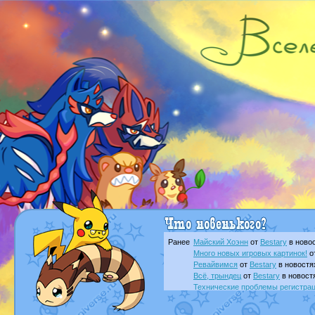
Ранее
Майский Хоэнн
от
Bestary
в новос
Много новых игровых картинок!
о
Ревайвимся
от
Bestary
в новостя
Всё, трындец
от
Bestary
в новост
Технические проблемы регистра
доброе утро славяне
от
Dakku
в 
Йолда и Мимикью
от
MavisNyanC