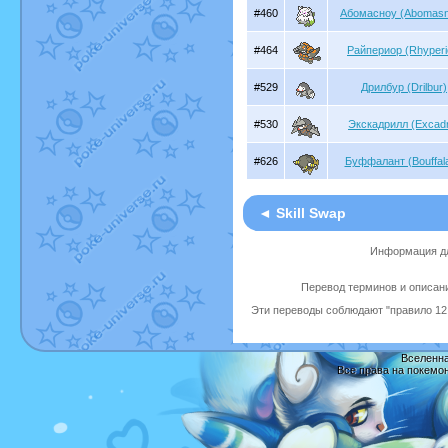
#460
Абомасноу (Abomas
#464
Райпериор (Rhyperi
#529
Дрилбур (Drilbur)
#530
Экскадрилл (Excadri
#626
Буффалант (Bouffala
◄ Skill Swap
Информация дл
Перевод терминов и описани
Эти переводы соблюдают "правило 12 
Вселенна
Все права на покемо