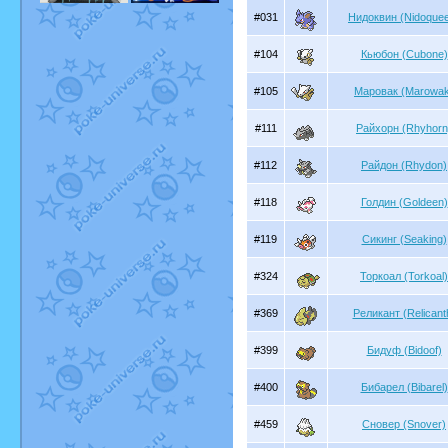
#031
Нидоквин (Nidoque
#104
Кьюбон (Cubone)
#105
Маровак (Marowa
#111
Райхорн (Rhyhorn
#112
Райдон (Rhydon)
#118
Голдин (Goldeen)
#119
Сикинг (Seaking)
#324
Торкоал (Torkoal)
#369
Реликант (Relicant
#399
Бидуф (Bidoof)
#400
Бибарел (Bibarel)
#459
Сновер (Snover)