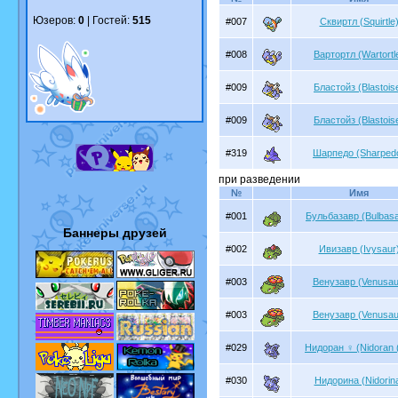
Юзеров:
0
| Гостей:
515
#007
Сквиртл (Squirtle
#008
Вартортл (Wartortl
#009
Бластойз (Blastois
#009
Бластойз (Blastois
#319
Шарпедо (Sharped
при разведении
№
Имя
#001
Бульбазавр (Bulbasa
Баннеры друзей
#002
Ивизавр (Ivysaur
#003
Венузавр (Venusau
#003
Венузавр (Venusau
#029
Нидоран ♀ (Nidoran 
#030
Нидорина (Nidorin