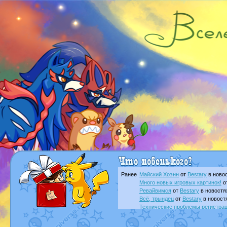
Ранее
Майский Хоэнн
от
Bestary
в новос
Много новых игровых картинок!
о
Ревайвимся
от
Bestary
в новостя
Всё, трындец
от
Bestary
в новост
Технические проблемы регистра
доброе утро славяне
от
Dakku
в 
Йолда и Мимикью
от
MavisNyanC