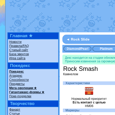
Недовольный котомангуст
от
Ran
The Dark Wishmaker
от
Randomo
шадоу спиритомб
от
ilovearceus
в
траббиш
от
ilovearceus
в фанарте
Raging Bolt
от
GraceDaFox
в фана
Shadow mismagius
от
JOK_julia
в 
художник
от
vicavica
в фанарте.
Все об
Главная ★
◄ Rock Slide
Новости
Правила/FAQ
Diamond/Pearl
Platinum
Старый сайт
База эвентов
Декс находится на стадии обнов
Игра сайта
Приносим извинения за скромную
Покедекс
Rock Smash
Покедекс
Камнелом
Атакдекс
Способности
Характеристики
Предметы
Мега-эволюции ★
Гигантамакс-формы ★
Поке-подделки
Нормальный приоритет
Есть контакт с целью
Творчество
HM06
Фанарт
Маркеры
Статьи