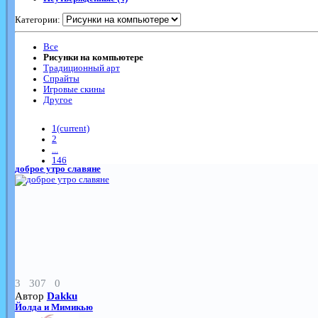
Категории:
Все
Рисунки на компьютере
Традиционный арт
Спрайты
Игровые скины
Другое
1
(current)
2
...
146
доброе утро славяне
3
307
0
Автор
Dakku
Йолда и Мимикью