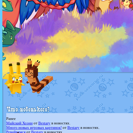
Ранее
Майский Хоэнн
от
Bestary
в новостях.
Много новых игровых картинок!
от
Bestary
в новостях.
Ревайвимся
от
Bestary
в новостях.