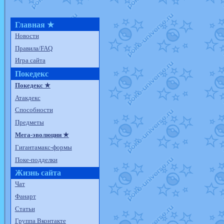
Главная ★
Новости
Правила/FAQ
Игра сайта
Покедекс
Покедекс ★
Атакдекс
Способности
Предметы
Мега-эволюции ★
Гигантамакс-формы
Поке-подделки
Жизнь сайта
Чат
Фанарт
Статьи
Группа Вконтакте