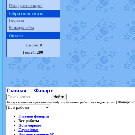
Покерунет на карте
Обратная связь
Гостевая
Команда сайта
Онлайн
Юзеров:
0
Гостей:
280
Главная
Фанарт
: :
Найти
Фанарт вр
Фанарт временно в режиме readonly - добавление работ пока недоступно :(
Главная фанарта
Все работы
Популярные
Случайные
Неутвержденные (4)