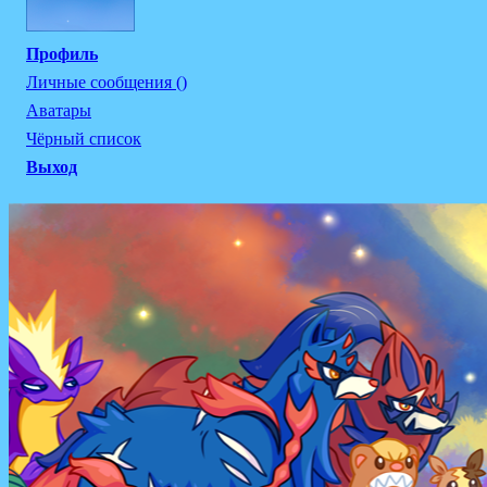
Профиль
Личные сообщения ()
Аватары
Чёрный список
Выход