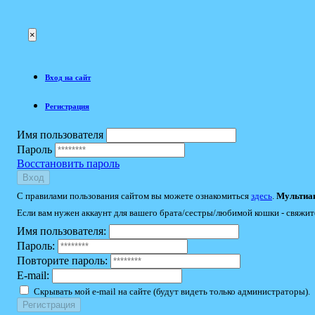
×
Вход на сайт
Регистрация
Имя пользователя
Пароль
Восстановить пароль
Вход
С правилами пользования сайтом вы можете ознакомиться
здесь
.
Мультиак
Если вам нужен аккаунт для вашего брата/сестры/любимой кошки - свяжит
Имя пользователя:
Пароль:
Повторите пароль:
E-mail:
Скрывать мой e-mail на сайте (будут видеть только администраторы).