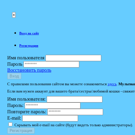
×
Вход на сайт
Регистрация
Имя пользователя
Пароль
Восстановить пароль
Вход
С правилами пользования сайтом вы можете ознакомиться
здесь
.
Мультиак
Если вам нужен аккаунт для вашего брата/сестры/любимой кошки - свяжит
Имя пользователя:
Пароль:
Повторите пароль:
E-mail:
Скрывать мой e-mail на сайте (будут видеть только администраторы).