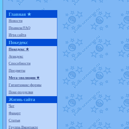
Главная ★
Новости
Правила/FAQ
Игра сайта
Покедекс
Покедекс ★
Атакдекс
Способности
Предметы
Мега-эволюции ★
Гигантамакс-формы
Поке-подделки
Жизнь сайта
Чат
Фанарт
Статьи
Группа Вконтакте