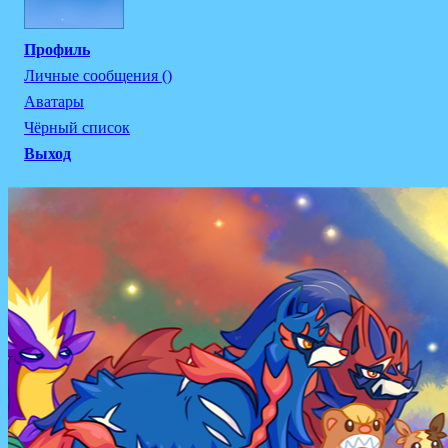
Профиль
Личные сообщения ()
Аватары
Чёрный список
Выход