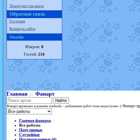
Покерунет на карте
Обратная связь
Гостевая
Команда сайта
Онлайн
Юзеров:
0
Гостей:
216
Главная
Фанарт
: :
Найти
Фанарт вр
Фанарт временно в режиме readonly - добавление работ пока недоступно :(
Главная фанарта
Все работы
Популярные
Случайные
Неутвержденные (4)