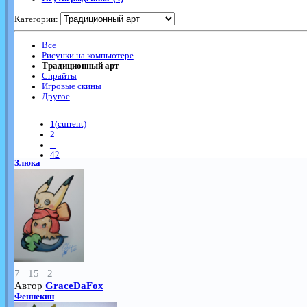
Категории:
Все
Рисунки на компьютере
Традиционный арт
Спрайты
Игровые скины
Другое
1
(current)
2
...
42
Злюка
7
15
2
Автор
GraceDaFox
Феннекин