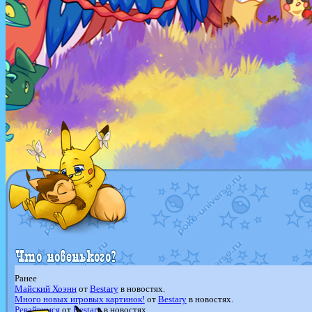
Ранее
Майский Хоэнн
от
Bestary
в новостях.
Много новых игровых картинок!
от
Bestary
в новостях.
Ревайвимся
от
Bestary
в новостях.