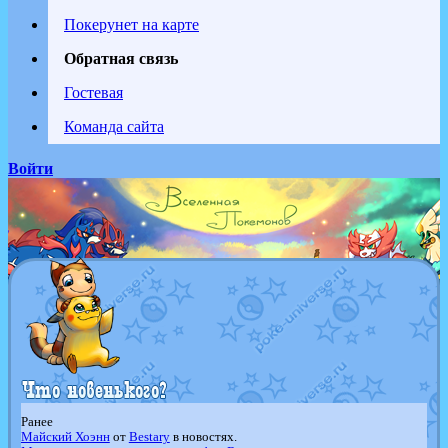
Покерунет на карте
Обратная связь
Гостевая
Команда сайта
Войти
Ранее
Майский Хоэнн
от
Bestary
в новостях.