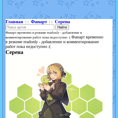
Shadow mismagius
от
JOK_julia
в фанарте.
художник
от
vicavica
в фанарте.
Главная
Фанарт
Серена
: :
: :
Найти
Фанарт временно в режиме readonly - добавление и
Фанарт временно
комментирование работ пока недоступно :(
в режиме readonly - добавление и комментирование
работ пока недоступно :(
Серена