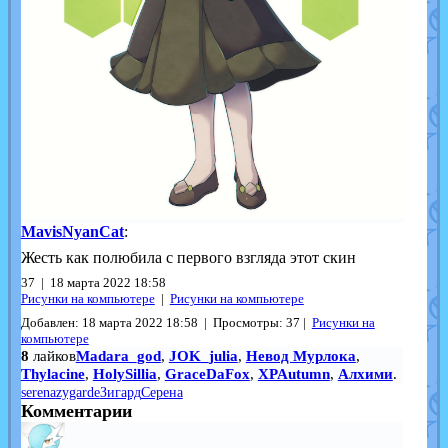
MavisNyanCat
:
Жесть как полюбила с первого взгляда этот скин
37 | 18 марта 2022 18:58
Рисунки на компьютере
|
Рисунки на компьютере
Добавлен: 18 марта 2022 18:58 | Просмотры: 37 |
Рисунки на
компьютере
8
лайков
Madara_god
,
JOK_julia
,
Невод Мурлока
,
Thylacine
,
HolySillia
,
GraceDaFox
,
XPAutumn
,
Алхими
.
serena
zygarde
Зигард
Серена
Комментарии