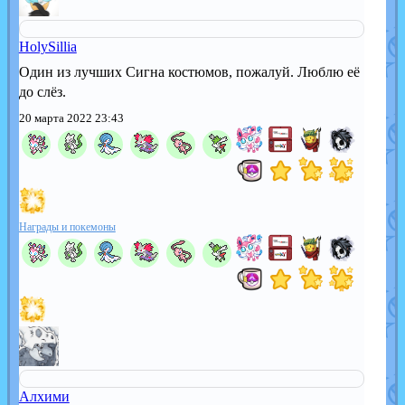
HolySillia
Один из лучших Сигна костюмов, пожалуй. Люблю её
до слёз.
20 марта 2022 23:43
Награды и покемоны
Алхими