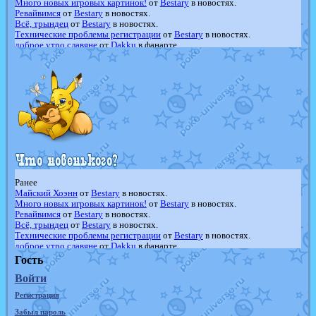
Много новых игровых картинок!
от
Bestary
в новостях.
Ревайвимся
от
Bestary
в новостях.
Всё, трындец
от
Bestary
в новостях.
Технические проблемы регистрации
от
Bestary
в новостях.
доброе утро славяне
от
Dakku
в фанарте.
Йолда и Мимикью
от
MavisNyanCat
в фанарте.
Недовольный котомангуст
от
Randomon
в фанарте.
The Dark Wishmaker
от
Randomon
в фанарте.
шадоу спиритомб
от
ilovearceus
в фанарте.
траббиш
от
ilovearceus
в фанарте.
Raging Bolt
от
GraceDaFox
в фанарте.
Shadow mismagius
от
JOK_julia
в фанарте.
художник
от
vicavica
в фанарте.
Ранее
Майский Хоэнн
от
Bestary
в новостях.
Много новых игровых картинок!
от
Bestary
в новостях.
Ревайвимся
от
Bestary
в новостях.
Всё, трындец
от
Bestary
в новостях.
Технические проблемы регистрации
от
Bestary
в новостях.
доброе утро славяне
от
Dakku
в фанарте.
Йолда и Мимикью
от
MavisNyanCat
в фанарте.
Гость
Недовольный котомангуст
от
Randomon
в фанарте.
Войти
The Dark Wishmaker
от
Randomon
в фанарте.
шадоу спиритомб
от
ilovearceus
в фанарте.
Регистрация
траббиш
от
ilovearceus
в фанарте.
Raging Bolt
от
GraceDaFox
в фанарте.
Забыл пароль