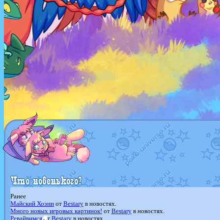
Ранее
Майский Хоэнн
от
Bestary
в новостях.
Много новых игровых картинок!
от
Bestary
в новостях.
Ревайвимся
от
Bestary
в новостях.