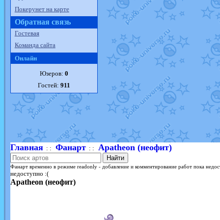
Покерунет на карте
Обратная связь
Гостевая
Команда сайта
Онлайн
Юзеров:
0
Гостей:
911
Главная
Фанарт
Apatheon (неофит)
: :
: :
Найти
Фанарт временно в режиме readonly - добавление и комментирование работ пока недос
недоступно :(
Apatheon (неофит)