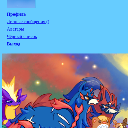
Профиль
Личные сообщения ()
Аватары
Чёрный список
Выход