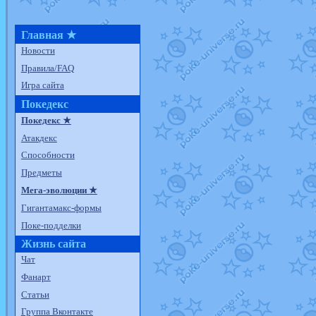
Главная ★
Новости
Правила/FAQ
Игра сайта
Покедекс
Покедекс ★
Атакдекс
Способности
Предметы
Мега-эволюции ★
Гигантамакс-формы
Поке-подделки
Жизнь сайта
Чат
Фанарт
Статьи
Группа Вконтакте