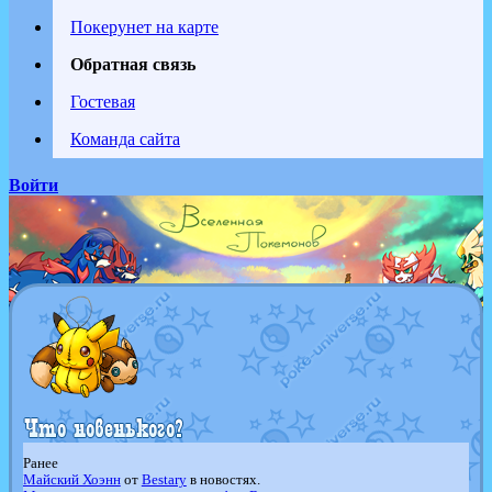
Покерунет на карте
Обратная связь
Гостевая
Команда сайта
Войти
Ранее
Майский Хоэнн
от
Bestary
в новостях.