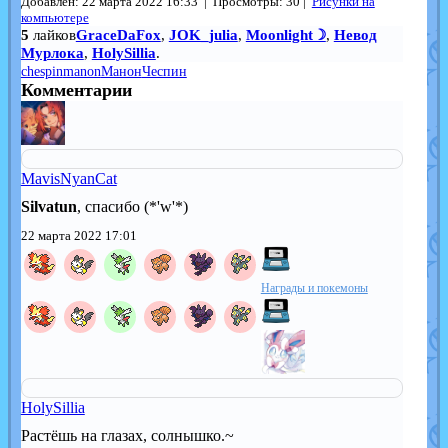
Добавлен: 22 марта 2022 16:33 | Просмотры: 30 |
Рисунки на
компьютере
5
лайков
GraceDaFox
,
JOK_julia
,
Moonlight☽
,
Невод
Мурлока
,
HolySillia
.
chespin
manon
Манон
Чеспин
Комментарии
MavisNyanCat
Silvatun
, спасибо (*'w'*)
22 марта 2022 17:01
Награды и покемоны
HolySillia
Растёшь на глазах, солнышко.~