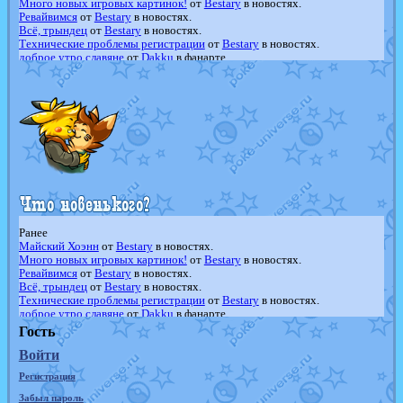
Много новых игровых картинок!
от
Bestary
в новостях.
Ревайвимся
от
Bestary
в новостях.
Всё, трындец
от
Bestary
в новостях.
Технические проблемы регистрации
от
Bestary
в новостях.
доброе утро славяне
от
Dakku
в фанарте.
Йолда и Мимикью
от
MavisNyanCat
в фанарте.
Недовольный котомангуст
от
Randomon
в фанарте.
The Dark Wishmaker
от
Randomon
в фанарте.
шадоу спиритомб
от
ilovearceus
в фанарте.
траббиш
от
ilovearceus
в фанарте.
Raging Bolt
от
GraceDaFox
в фанарте.
Shadow mismagius
от
JOK_julia
в фанарте.
художник
от
vicavica
в фанарте.
Ранее
Майский Хоэнн
от
Bestary
в новостях.
Много новых игровых картинок!
от
Bestary
в новостях.
Ревайвимся
от
Bestary
в новостях.
Всё, трындец
от
Bestary
в новостях.
Технические проблемы регистрации
от
Bestary
в новостях.
доброе утро славяне
от
Dakku
в фанарте.
Йолда и Мимикью
от
MavisNyanCat
в фанарте.
Гость
Недовольный котомангуст
от
Randomon
в фанарте.
Войти
The Dark Wishmaker
от
Randomon
в фанарте.
шадоу спиритомб
от
ilovearceus
в фанарте.
Регистрация
траббиш
от
ilovearceus
в фанарте.
Raging Bolt
от
GraceDaFox
в фанарте.
Забыл пароль