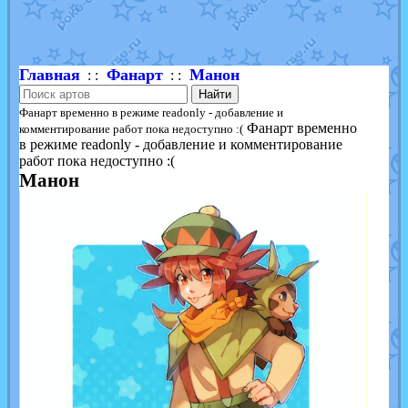
Shadow mismagius
от
JOK_julia
в фанарте.
художник
от
vicavica
в фанарте.
Главная
Фанарт
Манон
: :
: :
Найти
Фанарт временно в режиме readonly - добавление и
Фанарт временно
комментирование работ пока недоступно :(
в режиме readonly - добавление и комментирование
работ пока недоступно :(
Манон