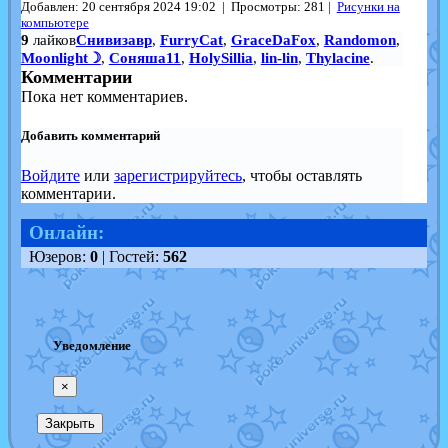
Добавлен: 20 сентября 2024 19:02 | Просмотры: 281 |
Рисунки на
компьютере
9
лайков
Снивизавр
,
FurryCat
,
GraceDaFox
,
Randomon
,
Moonlight☽
,
Соняша11
,
HolySillia
,
lin-lin
,
Thylacine
.
Комментарии
Пока нет комментариев.
Добавить комментарий
Войдите
или
зарегистрируйтесь
, чтобы оставлять
комментарии.
Онлайн:
Юзеров:
0
| Гостей:
562
Уведомление
×
Закрыть