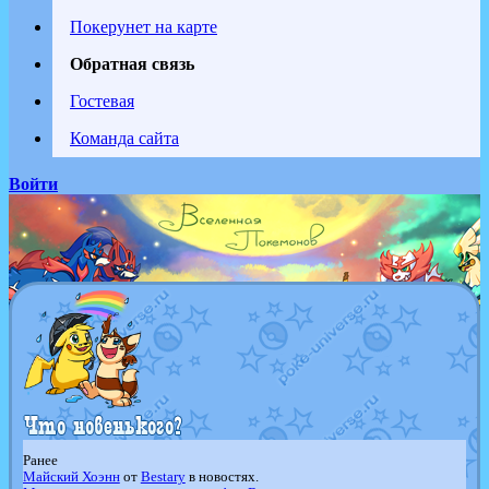
Покерунет на карте
Обратная связь
Гостевая
Команда сайта
Войти
Ранее
Майский Хоэнн
от
Bestary
в новостях.