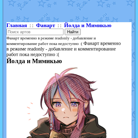
Shadow mismagius
от
JOK_julia
в фанарте.
художник
от
vicavica
в фанарте.
Главная
Фанарт
Йолда и Мимикью
: :
: :
Найти
Фанарт временно в режиме readonly - добавление и
Фанарт временно
комментирование работ пока недоступно :(
в режиме readonly - добавление и комментирование
работ пока недоступно :(
Йолда и Мимикью