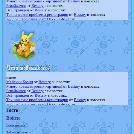
Много новых игровых картинок!
от
Bestary
в новостях.
Ревайвимся
от
Bestary
в новостях.
Всё, трындец
от
Bestary
в новостях.
Технические проблемы регистрации
от
Bestary
в новостях.
доброе утро славяне
от
Dakku
в фанарте.
Йолда и Мимикью
от
MavisNyanCat
в фанарте.
Недовольный котомангуст
от
Randomon
в фанарте.
The Dark Wishmaker
от
Randomon
в фанарте.
шадоу спиритомб
от
ilovearceus
в фанарте.
траббиш
от
ilovearceus
в фанарте.
Raging Bolt
от
GraceDaFox
в фанарте.
Shadow mismagius
от
JOK_julia
в фанарте.
художник
от
vicavica
в фанарте.
Ранее
Майский Хоэнн
от
Bestary
в новостях.
Много новых игровых картинок!
от
Bestary
в новостях.
Ревайвимся
от
Bestary
в новостях.
Всё, трындец
от
Bestary
в новостях.
Технические проблемы регистрации
от
Bestary
в новостях.
доброе утро славяне
от
Dakku
в фанарте.
Йолда и Мимикью
от
MavisNyanCat
в фанарте.
Гость
Недовольный котомангуст
от
Randomon
в фанарте.
Войти
The Dark Wishmaker
от
Randomon
в фанарте.
шадоу спиритомб
от
ilovearceus
в фанарте.
Регистрация
траббиш
от
ilovearceus
в фанарте.
Raging Bolt
от
GraceDaFox
в фанарте.
Забыл пароль