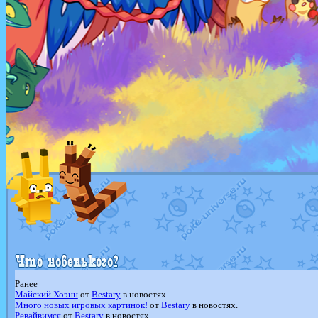
Ранее
Майский Хоэнн
от
Bestary
в новостях.
Много новых игровых картинок!
от
Bestary
в новостях.
Ревайвимся
от
Bestary
в новостях.