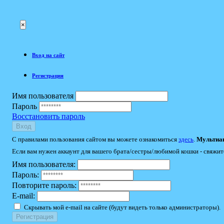
×
Вход на сайт
Регистрация
Имя пользователя
Пароль
Восстановить пароль
Вход
С правилами пользования сайтом вы можете ознакомиться
здесь
.
Мультиак
Если вам нужен аккаунт для вашего брата/сестры/любимой кошки - свяжит
Имя пользователя:
Пароль:
Повторите пароль:
E-mail:
Скрывать мой e-mail на сайте (будут видеть только администраторы).