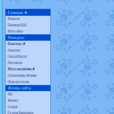
Главная ★
Новости
Правила/FAQ
Игра сайта
Покедекс
Покедекс ★
Атакдекс
Способности
Предметы
Мега-эволюции ★
Гигантамакс-формы
Поке-подделки
Жизнь сайта
Чат
Фанарт
Статьи
Группа Вконтакте