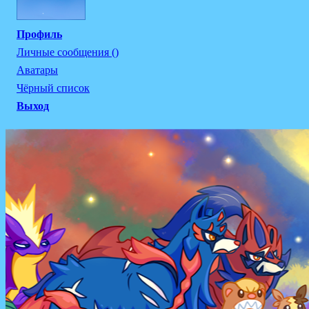
Профиль
Личные сообщения ()
Аватары
Чёрный список
Выход