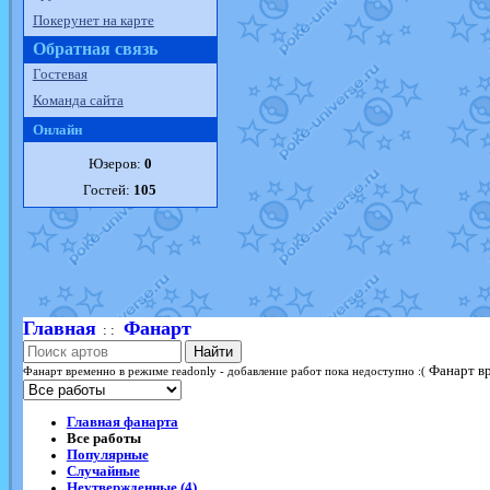
Покерунет на карте
Обратная связь
Гостевая
Команда сайта
Онлайн
Юзеров:
0
Гостей:
105
Главная
Фанарт
: :
Найти
Фанарт вр
Фанарт временно в режиме readonly - добавление работ пока недоступно :(
Главная фанарта
Все работы
Популярные
Случайные
Неутвержденные (4)