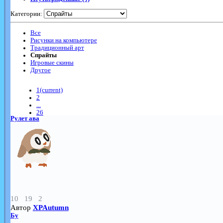
Категории:
Все
Рисунки на компьютере
Традиционный арт
Спрайты
Игровые скины
Другое
1
(current)
2
...
26
Рулет ава
10
19
2
Автор
XPAutumn
Бу