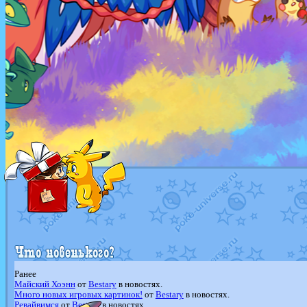
Ранее
Майский Хоэнн
от
Bestary
в новостях.
Много новых игровых картинок!
от
Bestary
в новостях.
Ревайвимся
от
Bestary
в новостях.