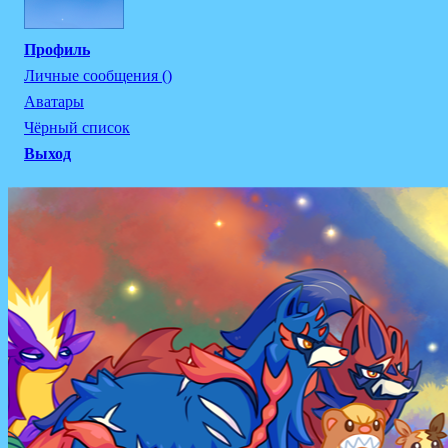
Профиль
Личные сообщения ()
Аватары
Чёрный список
Выход