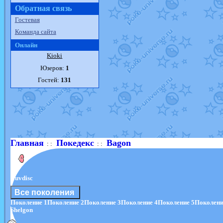
Обратная связь
Гостевая
Команда сайта
Онлайн
Kioki
Юзеров:
1
Гостей:
131
Главная
Покедекс
Bagon
: :
: :
Luvdisc
Все поколения
Поколение 1
Поколение 2
Поколение 3
Поколение 4
Поколение 5
Поколени
Shelgon