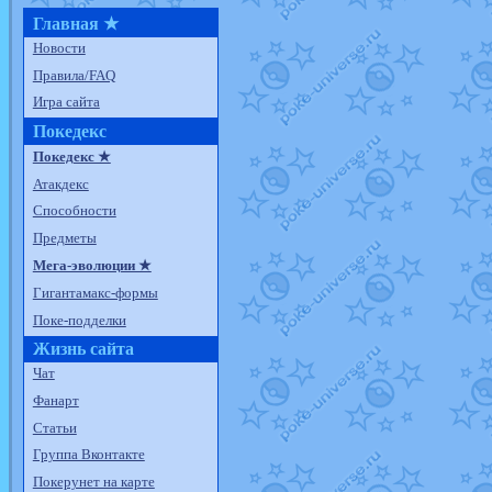
Главная ★
Новости
Правила/FAQ
Игра сайта
Покедекс
Покедекс ★
Атакдекс
Способности
Предметы
Мега-эволюции ★
Гигантамакс-формы
Поке-подделки
Жизнь сайта
Чат
Фанарт
Статьи
Группа Вконтакте
Покерунет на карте