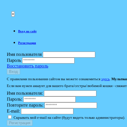
×
Вход на сайт
Регистрация
Имя пользователя
Пароль
Восстановить пароль
Вход
С правилами пользования сайтом вы можете ознакомиться
здесь
.
Мультиак
Если вам нужен аккаунт для вашего брата/сестры/любимой кошки - свяжит
Имя пользователя:
Пароль:
Повторите пароль:
E-mail:
Скрывать мой e-mail на сайте (будут видеть только администраторы).