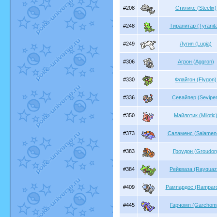
#208
Стиликс (Steelix)
#248
Тиранитар (Tyranita
#249
Лугия (Lugia)
#306
Агрон (Aggron)
#330
Флайгон (Flygon)
#336
Севайпер (Seviper
#350
Майлотик (Milotic
#373
Саламенс (Salamen
#383
Гроудон (Groudon
#384
Рейкваза (Rayquaz
#409
Рампардос (Rampar
#445
Гарчомп (Garchom