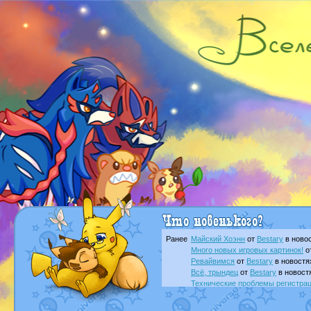
Ранее
Майский Хоэнн
от
Bestary
в новос
Много новых игровых картинок!
о
Ревайвимся
от
Bestary
в новостя
Всё, трындец
от
Bestary
в новост
Технические проблемы регистра
доброе утро славяне
от
Dakku
в 
Йолда и Мимикью
от
MavisNyanC