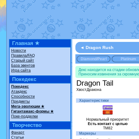
Недовольный котомангуст
от
Ran
The Dark Wishmaker
от
Randomo
шадоу спиритомб
от
ilovearceus
в
траббиш
от
ilovearceus
в фанарте
Raging Bolt
от
GraceDaFox
в фана
Shadow mismagius
от
JOK_julia
в 
художник
от
vicavica
в фанарте.
Все об
Главная ★
◄ Dragon Rush
Новости
Правила/FAQ
Diamond/Pearl
Platinum
Старый сайт
База эвентов
Декс находится на стадии обнов
Игра сайта
Приносим извинения за скромную
Покедекс
Dragon Tail
Покедекс
ХвостДракона
Атакдекс
Способности
Характеристики
Предметы
Мега-эволюции ★
Гигантамакс-формы ★
Поке-подделки
Нормальный приоритет
Есть контакт с целью
Творчество
TM82
Фанарт
Маркеры
Статьи