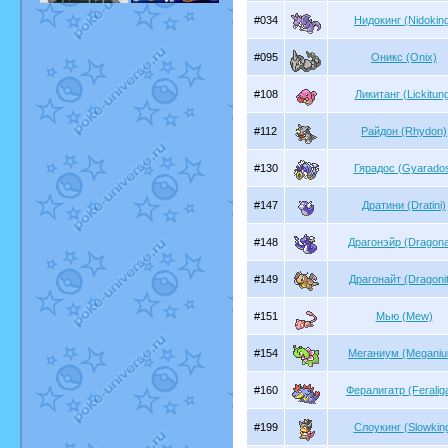
#034
Нидокинг (Nidokin
#095
Оникс (Onix)
#108
Ликитанг (Lickitun
#112
Райдон (Rhydon)
#130
Гярадос (Gyarado
#147
Дратини (Dratini)
#148
Драгонэйр (Dragona
#149
Драгонайт (Dragoni
#151
Мью (Mew)
#154
Меганиум (Megani
#160
Фералигатр (Feraliga
#199
Слоукинг (Slowkin