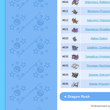
#604
Илектросс (Eelektro
#611
Фрэкшур (Fraxure
#612
Хаксорус (Haxoru
#621
Драддигон (Druddig
#633
Дайно (Deino)
#634
Цвайлос (Zweilous
#635
Гидрайгон (Hydreig
#643
Ресирам (Reshira
#644
Зекром (Zekrom)
#646
Кюрем (Kyurem)
◄ Dragon Rush
Информация дл