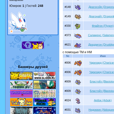
Юзеров:
1
| Гостей:
248
#148
Драгонэйр (Dragona
#149
Драгонайт (Dragoni
#330
Флайгон (Flygon)
#373
Саламенс (Salamen
#621
Драддигон (Druddig
с помощью TM и HM
№
Имя
#006
Чаризард (Charizar
Баннеры друзей
#006
Чаризард (Charizar
#009
Бластойз (Blastois
#009
Бластойз (Blastois
#024
Арбок (Arbok)
#031
Нидоквин (Nidoque