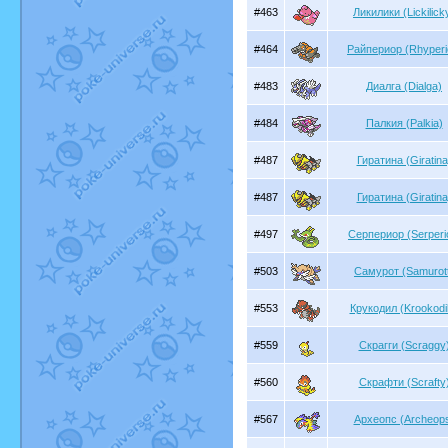
#463
Ликилики (Lickilick
#464
Райпериор (Rhyperi
#483
Диалга (Dialga)
#484
Палкия (Palkia)
#487
Гиратина (Giratina
#487
Гиратина (Giratina
#497
Серпериор (Serperi
#503
Самурот (Samurot
#553
Крукодил (Krookodi
#559
Скрагги (Scraggy
#560
Скрафти (Scrafty
#567
Археопс (Archeop