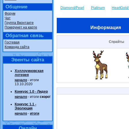
Общение
Diamond/Pearl
Platinum
HeartGold/
Форум
Чат
Группа Вконтакте
Информация
Покерунет на карте
Обратная связь
Спрайты
Гостевая
Команда сайта
Эвенты сайта
Хэллоуиновская
лотерея
начало
- итоги
13.10.2020
Конкурс 1.0 - Лидер
начало
- итоги
скоро
!
Конкурс 1.1 -
Эволюция
начало
-
итоги
Онлайн