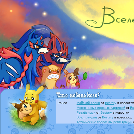
Ранее
Майский Хоэнн
от
Bestary
в новостях
Много новых игровых картинок!
от
Be
Ревайвимся
от
Bestary
в новостях.
Всё, трындец
от
Bestary
в новостях.
Технические проблемы регистрации
доброе утро славяне
от
Dakku
в фана
Йолда и Мимикью
от
MavisNyanCat
в