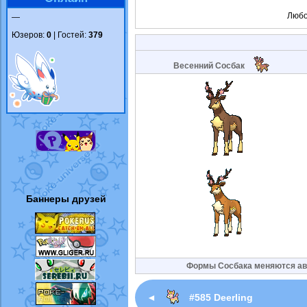
Любо
—
Юзеров:
0
| Гостей:
379
Весенний Сосбак
Баннеры друзей
Формы Сосбака меняются авто
◄
#585 Deerling