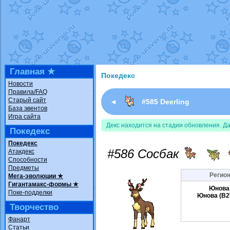
Недовольный котомангуст
от
Rando
The Dark Wishmaker
от
Randomon
в ф
шадоу спиритомб
от
ilovearceus
в фа
траббиш
от
ilovearceus
в фанарте.
Raging Bolt
от
GraceDaFox
в фанарте
Shadow mismagius
от
JOK_julia
в фан
художник
от
vicavica
в фанарте.
Главная ★
Покедекс
Новости
Правила/FAQ
Старый сайт
◄
#585 Deerling
База эвентов
Игра сайта
Декс находится на стадии обновления. Д
Покедекс
Покедекс
#586 Сосбак
Атакдекс
Способности
Предметы
Регион
Мега-эволюции ★
Гигантамакс-формы ★
Юнова
Поке-подделки
Юнова (B2
Творчество
Фанарт
Статьи