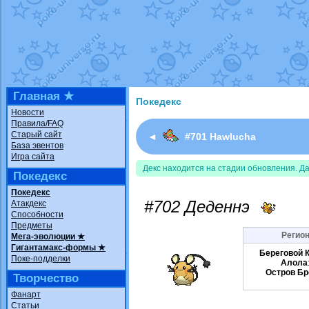
Недовольный котомангуст
от
Rando
The Dark Wishmaker
от
Randomon
в ф
шадоу спиритомб
от
ilovearceus
в фа
траббиш
от
ilovearceus
в фанарте.
Raging Bolt
от
GraceDaFox
в фанарте
Shadow mismagius
от
JOK_julia
в фан
художник
от
vicavica
в фанарте.
Главная ★
Покедекс
Новости
Правила/FAQ
Старый сайт
◄
#701 Hawlucha
База эвентов
Игра сайта
Декс находится на стадии обновления. Д
Покедекс
Покедекс
#702 Деденнэ
Атакдекс
Способности
Предметы
Регион
Мега-эволюции ★
Гигантамакс-формы ★
Береговой 
Поке-подделки
Алола
Остров Бр
Творчество
Фанарт
Статьи