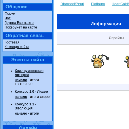
Diamond/Pearl
Platinum
HeartGold/
Общение
Форум
Чат
Группа Вконтакте
Информация
Покерунет на карте
Обратная связь
Спрайты
Гостевая
Команда сайта
Эвенты сайта
Хэллоуиновская
лотерея
начало
- итоги
13.10.2020
Конкурс 1.0 - Лидер
начало
- итоги
скоро
!
Конкурс 1.1 -
Эволюция
начало
-
итоги
Онлайн