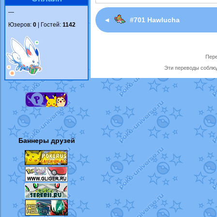
—
◄
#701 Hawlucha
Юзеров:
0
| Гостей:
1142
Пере
Эти переводы соблюд
Баннеры друзей