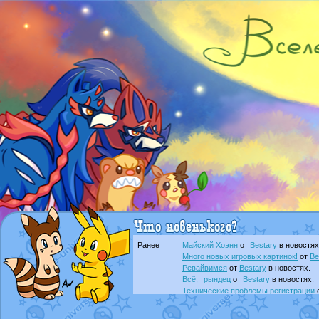
Ранее
Майский Хоэнн
от
Bestary
в новостях
Много новых игровых картинок!
от
Be
Ревайвимся
от
Bestary
в новостях.
Всё, трындец
от
Bestary
в новостях.
Технические проблемы регистрации
доброе утро славяне
от
Dakku
в фана
Йолда и Мимикью
от
MavisNyanCat
в