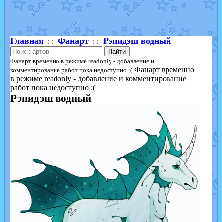
Shadow mismagius
от
JOK_julia
в фанарте.
художник
от
vicavica
в фанарте.
Главная
Фанарт
Рэпидэш водный
: :
: :
Найти
Фанарт временно в режиме readonly - добавление и
Фанарт временно
комментирование работ пока недоступно :(
в режиме readonly - добавление и комментирование
работ пока недоступно :(
Рэпидэш водный