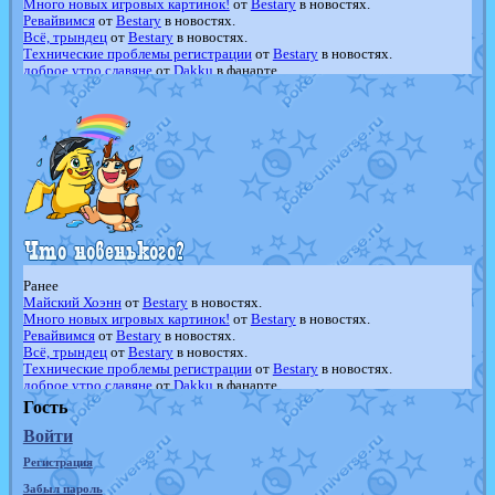
Много новых игровых картинок!
от
Bestary
в новостях.
Ревайвимся
от
Bestary
в новостях.
Всё, трындец
от
Bestary
в новостях.
Технические проблемы регистрации
от
Bestary
в новостях.
доброе утро славяне
от
Dakku
в фанарте.
Йолда и Мимикью
от
MavisNyanCat
в фанарте.
Недовольный котомангуст
от
Randomon
в фанарте.
The Dark Wishmaker
от
Randomon
в фанарте.
шадоу спиритомб
от
ilovearceus
в фанарте.
траббиш
от
ilovearceus
в фанарте.
Raging Bolt
от
GraceDaFox
в фанарте.
Shadow mismagius
от
JOK_julia
в фанарте.
художник
от
vicavica
в фанарте.
Ранее
Майский Хоэнн
от
Bestary
в новостях.
Много новых игровых картинок!
от
Bestary
в новостях.
Ревайвимся
от
Bestary
в новостях.
Всё, трындец
от
Bestary
в новостях.
Технические проблемы регистрации
от
Bestary
в новостях.
доброе утро славяне
от
Dakku
в фанарте.
Йолда и Мимикью
от
MavisNyanCat
в фанарте.
Гость
Недовольный котомангуст
от
Randomon
в фанарте.
Войти
The Dark Wishmaker
от
Randomon
в фанарте.
шадоу спиритомб
от
ilovearceus
в фанарте.
Регистрация
траббиш
от
ilovearceus
в фанарте.
Raging Bolt
от
GraceDaFox
в фанарте.
Забыл пароль