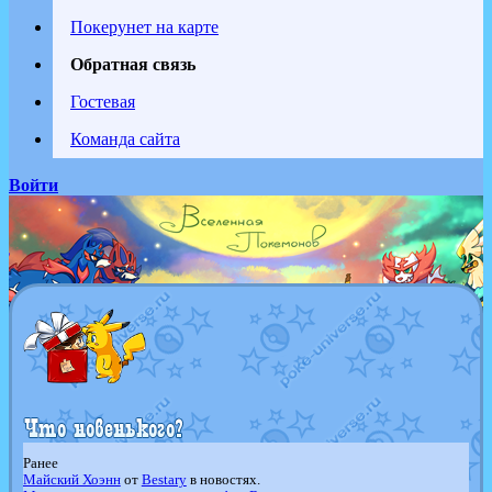
Покерунет на карте
Обратная связь
Гостевая
Команда сайта
Войти
Ранее
Майский Хоэнн
от
Bestary
в новостях.