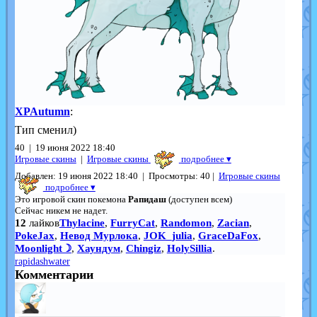
XPAutumn
:
Тип сменил)
40 | 19 июня 2022 18:40
Игровые скины
|
Игровые скины
подробнее
▾
Добавлен: 19 июня 2022 18:40 | Просмотры: 40 |
Игровые скины
подробнее ▾
Это игровой скин покемона
Рапидаш
(доступен всем)
Сейчас никем не надет.
12
лайков
Thylacine
,
FurryCat
,
Randomon
,
Zacian
,
PokeJax
,
Невод Мурлока
,
JOK_julia
,
GraceDaFox
,
Moonlight☽
,
Хаундум
,
Chingiz
,
HolySillia
.
rapidash
water
Комментарии