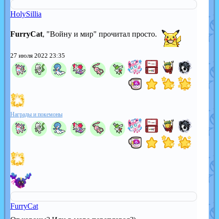
HolySillia
FurryCat
, "Войну и мир" прочитал просто.
27 июля 2022 23:35
Награды и покемоны
FurryCat