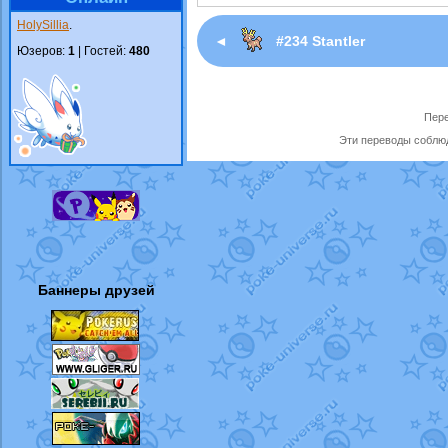
HolySillia
.
◄
#234 Stantler
Юзеров:
1
| Гостей:
480
Пере
Эти переводы соблюд
Баннеры друзей