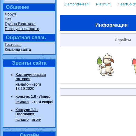
Diamond/Pearl
Platinum
HeartGold/
Общение
Форум
Чат
Группа Вконтакте
Информация
Покерунет на карте
Обратная связь
Спрайты
Гостевая
Команда сайта
Эвенты сайта
Хэллоуиновская
лотерея
начало
- итоги
13.10.2020
Конкурс 1.0 - Лидер
начало
- итоги
скоро
!
Конкурс 1.1 -
Эволюция
начало
-
итоги
Онлайн