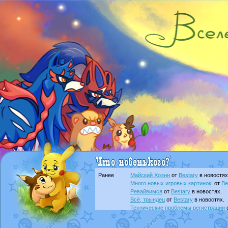
Ранее
Майский Хоэнн
от
Bestary
в новостях
Много новых игровых картинок!
от
Be
Ревайвимся
от
Bestary
в новостях.
Всё, трындец
от
Bestary
в новостях.
Технические проблемы регистрации
доброе утро славяне
от
Dakku
в фана
Йолда и Мимикью
от
MavisNyanCat
в