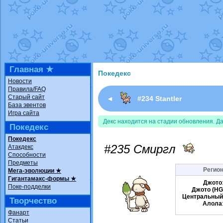
Недовольный котомангуст
от
Rando
The Dark Wishmaker
от
Randomon
в ф
шадоу спиритомб
от
ilovearceus
в фа
траббиш
от
ilovearceus
в фанарте.
Raging Bolt
от
GraceDaFox
в фанарте
Shadow mismagius
от
JOK_julia
в фан
художник
от
vicavica
в фанарте.
Главная ★
Покедекс
Новости
Правила/FAQ
Старый сайт
◄
#234 Stantler
База эвентов
Игра сайта
Декс находится на стадии обновления. Д
Покедекс
Покедекс
#235 Смиргл
Атакдекс
Способности
Предметы
Регион
Мега-эволюции ★
Гигантамакс-формы ★
Джото
Поке-подделки
Джото (HG
Центральный
Творчество
Алола
Фанарт
Статьи