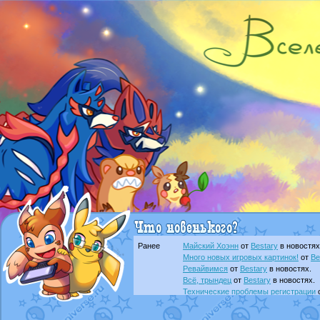
Ранее
Майский Хоэнн
от
Bestary
в новостях
Много новых игровых картинок!
от
Be
Ревайвимся
от
Bestary
в новостях.
Всё, трындец
от
Bestary
в новостях.
Технические проблемы регистрации
доброе утро славяне
от
Dakku
в фана
Йолда и Мимикью
от
MavisNyanCat
в