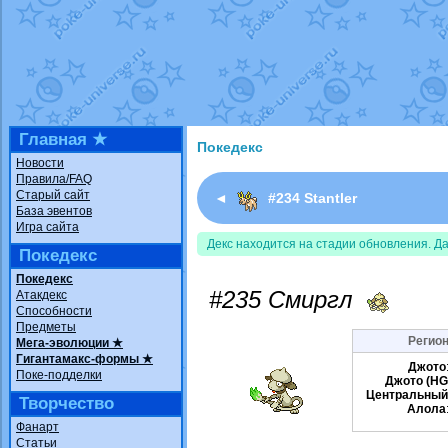
Недовольный котомангуст
от
Rando
The Dark Wishmaker
от
Randomon
в ф
шадоу спиритомб
от
ilovearceus
в фа
траббиш
от
ilovearceus
в фанарте.
Raging Bolt
от
GraceDaFox
в фанарте
Shadow mismagius
от
JOK_julia
в фан
художник
от
vicavica
в фанарте.
Главная ★
Покедекс
Новости
Правила/FAQ
Старый сайт
◄
#234 Stantler
База эвентов
Игра сайта
Декс находится на стадии обновления. Д
Покедекс
Покедекс
#235 Смиргл
Атакдекс
Способности
Предметы
Регион
Мега-эволюции ★
Гигантамакс-формы ★
Джото
Поке-подделки
Джото (HG
Центральный
Творчество
Алола
Фанарт
Статьи