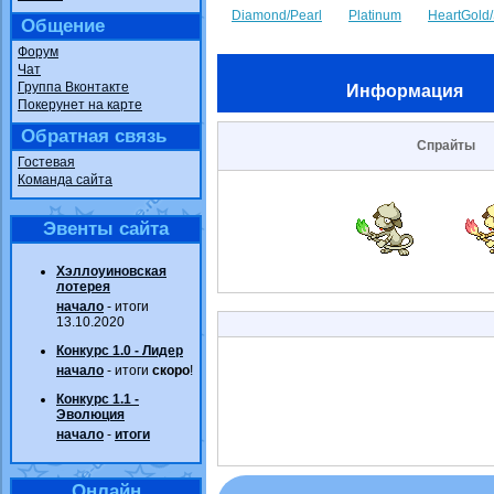
Diamond/Pearl
Platinum
HeartGold/
Общение
Форум
Чат
Группа Вконтакте
Информация
Покерунет на карте
Обратная связь
Спрайты
Гостевая
Команда сайта
Эвенты сайта
Хэллоуиновская
лотерея
начало
- итоги
13.10.2020
Конкурс 1.0 - Лидер
начало
- итоги
скоро
!
Конкурс 1.1 -
Эволюция
начало
-
итоги
Онлайн