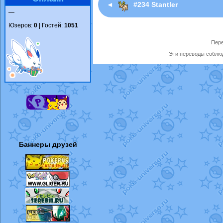
◄
#234 Stantler
—
Юзеров:
0
| Гостей:
1051
Пере
Эти переводы соблюд
Баннеры друзей