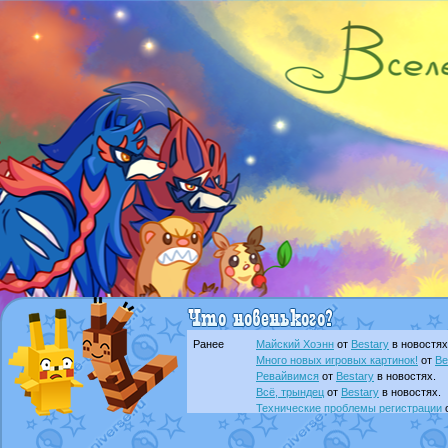
Ранее
Майский Хоэнн
от
Bestary
в новостях
Много новых игровых картинок!
от
Be
Ревайвимся
от
Bestary
в новостях.
Всё, трындец
от
Bestary
в новостях.
Технические проблемы регистрации
доброе утро славяне
от
Dakku
в фана
Йолда и Мимикью
от
MavisNyanCat
в