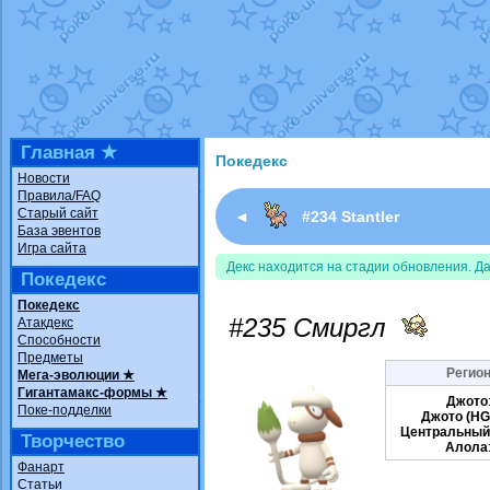
Недовольный котомангуст
от
Rando
The Dark Wishmaker
от
Randomon
в ф
шадоу спиритомб
от
ilovearceus
в фа
траббиш
от
ilovearceus
в фанарте.
Raging Bolt
от
GraceDaFox
в фанарте
Shadow mismagius
от
JOK_julia
в фан
художник
от
vicavica
в фанарте.
Главная ★
Покедекс
Новости
Правила/FAQ
Старый сайт
◄
#234 Stantler
База эвентов
Игра сайта
Декс находится на стадии обновления. Д
Покедекс
Покедекс
#235 Смиргл
Атакдекс
Способности
Предметы
Регион
Мега-эволюции ★
Гигантамакс-формы ★
Джото
Поке-подделки
Джото (HG
Центральный
Творчество
Алола
Фанарт
Статьи