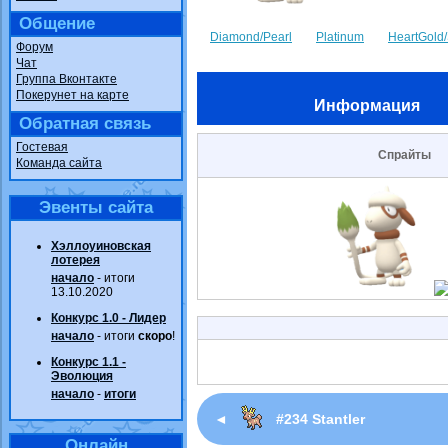
Общение
Diamond/Pearl
Platinum
HeartGold/
Форум
Чат
Группа Вконтакте
Покерунет на карте
Информация
Обратная связь
Гостевая
Спрайты
Команда сайта
Эвенты сайта
Хэллоуиновская
лотерея
начало
- итоги
13.10.2020
Конкурс 1.0 - Лидер
начало
- итоги
скоро
!
Конкурс 1.1 -
Эволюция
начало
-
итоги
◄
#234 Stantler
Онлайн