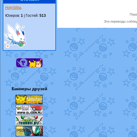
HolySillia
.
Пере
Юзеров:
1
| Гостей:
513
Эти переводы соблюд
Баннеры друзей