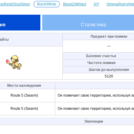
artGold/SoulSilver
Black/White
Black2/White2
X/Y
OmegaRuby/Alp
ия
Статистика
Предмет при поимке
айты
—
Базовое счастье
Частота поимки
Шагов до вылупления
5120
Места нахождения
Route 5 (Swarm)
Он помечает свою территорию, используя хв
Route 5 (Swarm)
Он помечает свою территорию, используя хв
Эволюции