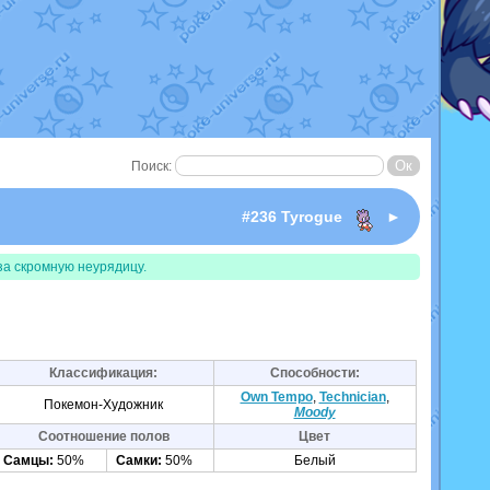
Поиск:
#236 Tyrogue
►
за скромную неурядицу.
Классификация:
Способности:
Own Tempo
,
Technician
,
Покемон-Художник
Moody
Соотношение полов
Цвет
Самцы:
50%
Самки:
50%
Белый