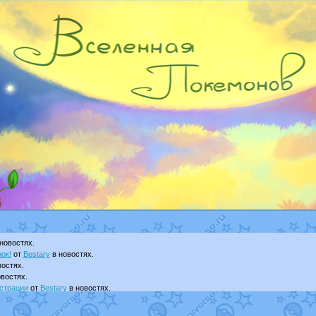
новостях.
ок!
от
Bestary
в новостях.
остях.
востях.
страции
от
Bestary
в новостях.
ku
в фанарте.
yanCat
в фанарте.