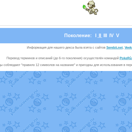
Поколение:
I
II
III
IV
V
Информация для нашего декса была взята с сайтов
Serebii.net
,
Veek
Перевод терминов и описаний (до 6-го поколения) осуществлён командой
PokeRù
ы соблюдают "правило 12 символов на название" и пригодны для использования в перев