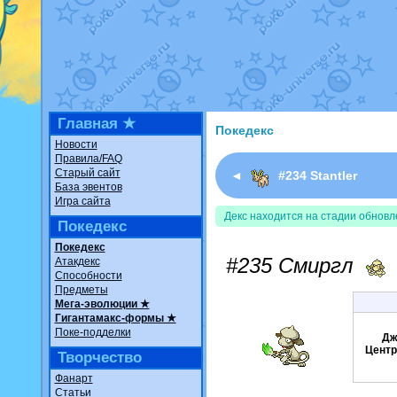
Недовольный котомангуст
о
The Dark Wishmaker
от
Ran
шадоу спиритомб
от
ilovear
траббиш
от
ilovearceus
в фан
Raging Bolt
от
GraceDaFox
в
Shadow mismagius
от
JOK_ju
художник
от
vicavica
в фанар
Главная ★
Покедекс
Новости
Правила/FAQ
Старый сайт
◄
#234 Stantler
База эвентов
Игра сайта
Декс находится на стадии обновл
Покедекс
Покедекс
#235 Смиргл
Атакдекс
Способности
Предметы
Мега-эволюции ★
Гигантамакс-формы ★
Поке-подделки
Дж
Центр
Творчество
Фанарт
Статьи