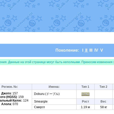
т
Randomon
в фанарте.
domon
в фанарте.
ceus
в фанарте.
арте.
 фанарте.
lia
в фанарте.
те.
Все обновления
Поколение:
I
II
III
IV
V
ения. Данные на этой странице могут быть неполными. Приносим извинения 
Регион. №:
Имена:
Тип 1
Тип 2
Джото
: 157
Doburu (ドーブル)
ото (HGSS)
: 159
альный Калос
: 124
Smeargle
Рост
Вес
Алола
: 070
Смиргл
1.19 м
58 кг