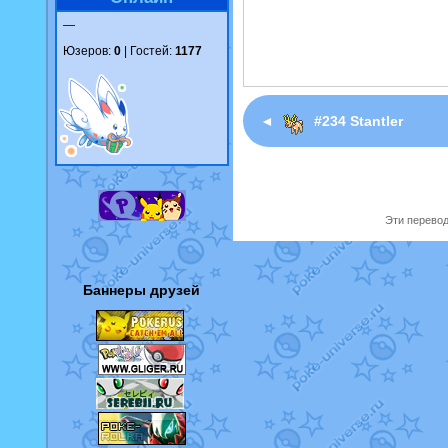
—
Юзеров:
0
| Гостей:
1177
◄
#234 Stantler
Эти перевод
Баннеры друзей