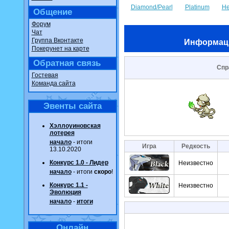
Diamond/Pearl
Platinum
He
Общение
Форум
Чат
Группа Вконтакте
Информац
Покерунет на карте
Обратная связь
Спр
Гостевая
Команда сайта
Эвенты сайта
Хэллоуиновская
лотерея
начало
- итоги
Игра
Редкость
13.10.2020
Конкурс 1.0 - Лидер
Неизвестно
начало
- итоги
скоро
!
Конкурс 1.1 -
Неизвестно
Эволюция
начало
-
итоги
Онлайн