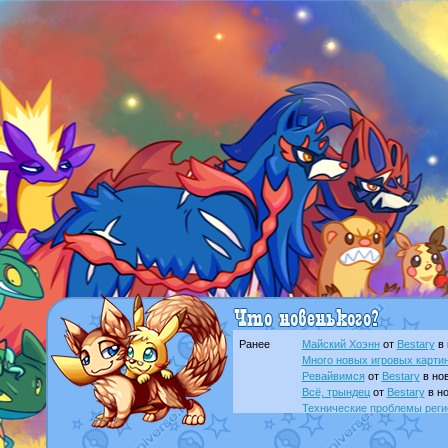
Ранее
Майский Хоэнн
от
Bestary
в 
Много новых игровых картин
Ревайвимся
от
Bestary
в нов
Всё, трындец
от
Bestary
в но
Технические проблемы реги
доброе утро славяне
от
Dak
Йолда и Мимикью
от
MavisN