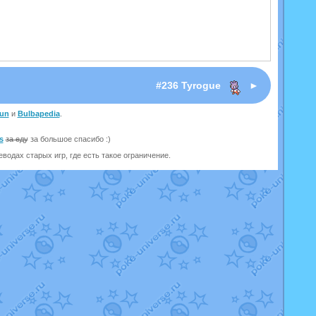
#236 Tyrogue
►
un
и
Bulbapedia
.
s
за еду
за большое спасибо :)
одах старых игр, где есть такое ограничение.