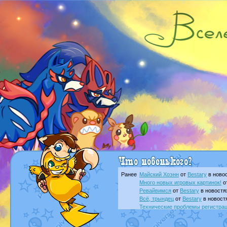
Ранее
Майский Хоэнн
от
Bestary
в новос
Много новых игровых картинок!
о
Ревайвимся
от
Bestary
в новостя
Всё, трындец
от
Bestary
в новост
Технические проблемы регистра
доброе утро славяне
от
Dakku
в 
Йолда и Мимикью
от
MavisNyanC