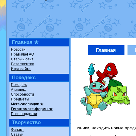
Недовольный котомангуст
от
Ran
The Dark Wishmaker
от
Randomo
шадоу спиритомб
от
ilovearceus
в
траббиш
от
ilovearceus
в фанарте
Raging Bolt
от
GraceDaFox
в фана
Shadow mismagius
от
JOK_julia
в 
художник
от
vicavica
в фанарте.
Все об
Главная ★
Новости
Главная
Правила/FAQ
Старый сайт
База эвентов
Игра сайта
Покедекс
Покедекс
Атакдекс
Способности
Предметы
Мега-эволюции ★
Гигантамакс-формы ★
Поке-подделки
Творчество
юники, находить новые предм
Фанарт
Статьи