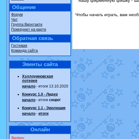
нашу фирменную фишку - ш
Общение
Чтобы начать играть, вам не
Форум
Чат
Группа Вконтакте
Покерунет на карте
Обратная связь
Гостевая
Команда сайта
Эвенты сайта
Хэллоуиновская
лотерея
начало
- итоги 13.10.2020
Конкурс 1.0 - Лидер
начало
- итоги
скоро
!
Конкурс 1.1 - Эволюция
начало
-
итоги
Онлайн
Bestary
.