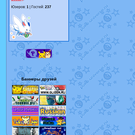
Юзеров:
1
| Гостей:
237
Баннеры друзей