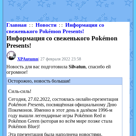
Shadow mismagius
от
JOK_julia
в фанарте.
художник
от
vicavica
в фанарте.
Главная
Новости
Информация со
: :
: :
свеженького Pokémon Presents!
Информация со свеженького Pokémon
Presents!
XPAutumn
|
27 февраля 2022 23:58
Новость для вас подготовила
Silvatun
, спасибо ей
огромное!
Осторожно, новость большая!
Силь-силь!
Сегодня, 27.02.2022, состоялась онлайн-презентация
Pokémon Presents
, посвящённая официальному Дню
Покемонов. Именно в этот день в далёком 1996-м
году вышли легендарные игры Pokémon Red и
Pokémon Green (которая во всём мире позже стала
Pokémon Blue)!
Эта презентация была наполнена новостями,