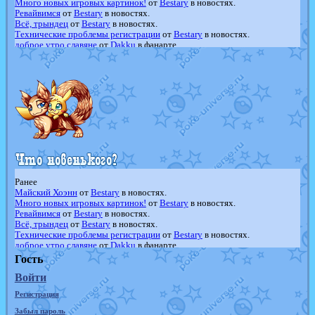
Много новых игровых картинок!
от
Bestary
в новостях.
Ревайвимся
от
Bestary
в новостях.
Всё, трындец
от
Bestary
в новостях.
Технические проблемы регистрации
от
Bestary
в новостях.
доброе утро славяне
от
Dakku
в фанарте.
Йолда и Мимикью
от
MavisNyanCat
в фанарте.
Недовольный котомангуст
от
Randomon
в фанарте.
The Dark Wishmaker
от
Randomon
в фанарте.
шадоу спиритомб
от
ilovearceus
в фанарте.
траббиш
от
ilovearceus
в фанарте.
Raging Bolt
от
GraceDaFox
в фанарте.
Shadow mismagius
от
JOK_julia
в фанарте.
художник
от
vicavica
в фанарте.
Ранее
Майский Хоэнн
от
Bestary
в новостях.
Много новых игровых картинок!
от
Bestary
в новостях.
Ревайвимся
от
Bestary
в новостях.
Всё, трындец
от
Bestary
в новостях.
Технические проблемы регистрации
от
Bestary
в новостях.
доброе утро славяне
от
Dakku
в фанарте.
Йолда и Мимикью
от
MavisNyanCat
в фанарте.
Гость
Недовольный котомангуст
от
Randomon
в фанарте.
Войти
The Dark Wishmaker
от
Randomon
в фанарте.
шадоу спиритомб
от
ilovearceus
в фанарте.
Регистрация
траббиш
от
ilovearceus
в фанарте.
Raging Bolt
от
GraceDaFox
в фанарте.
Забыл пароль