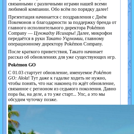
связанными с различными играми нашей всеми
любимой компании. Обо всём по порядку далее!
Презентация начинается с поздравления с Днём
Покемонов и благодарности за поддержку бренда от
главного исполнительного директора Pokémon
Company —
Цунэкадзу Исихары
! Далее, микрофон
передаётся в руки
Такато Уцуномии
, главному
операционному директору Pokémon Company.
После краткого приветствия, Такато начинает
рассказ об обновлениях для уже существующих игр.
Pokémon GO
С 01.03 стартует обновление, именуемое
Pokémon
GO: Alola
! Тут даже к гадалке ходить не нужно,
чтобы понять, что нас наконец-то ждёт обновление,
связанное с регионом из седьмого поколения. Давно
пора бы, на деле, а то уже старт... Упс, а это мы
обсудим чуточку позже.