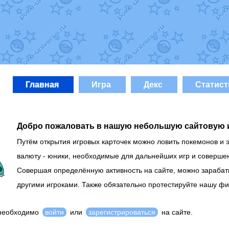
уст
от
Randomon
в фанарте.
Randomon
в фанарте.
ovearceus
в фанарте.
в фанарте.
Fox
в фанарте.
OK_julia
в фанарте.
фанарте.
Все обновления
Главная
Игра
Декс
Статист
Добро пожаловать в нашую небольшую сайтовую 
Путём открытия игровых карточек можно ловить покемонов и 
валюту - юники, необходимые для дальнейших игр и соверше
Совершая определённую активность на сайте, можно зарабат
другими игроками. Также обязательно протестируйте нашу 
 необходимо
войти
или
зарегистрироваться
на сайте.