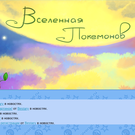
ary
в новостях.
артинок!
от
Bestary
в новостях.
в новостях.
y
в новостях.
 регистрации
от
Bestary
в новостях.
т
Dakku
в фанарте.
visNyanCat
в фанарте.