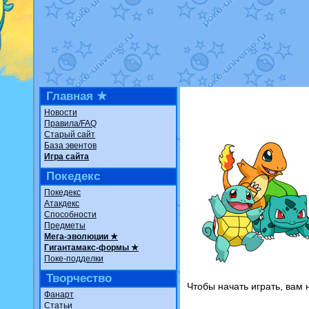
Недовольный котоманг
The Dark Wishmaker
от
шадоу спиритомб
от
il
траббиш
от
ilovearceus
Raging Bolt
от
GraceDa
Shadow mismagius
от
J
художник
от
vicavica
в 
Главная ★
Новости
Правила/FAQ
Старый сайт
База эвентов
Игра сайта
Покедекс
Покедекс
Атакдекс
Способности
Предметы
Мега-эволюции ★
Гигантамакс-формы ★
Поке-подделки
Творчество
Чтобы начать играть, вам
Фанарт
Статьи