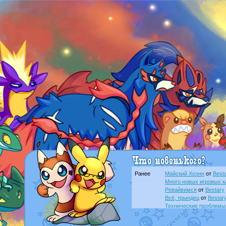
Ранее
Майский Хоэнн
от
Best
Много новых игровых к
Ревайвимся
от
Bestary
Всё, трындец
от
Bestar
Технические проблемы
доброе утро славяне
о
Йолда и Мимикью
от
Ma