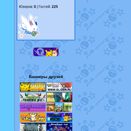
Юзеров:
0
| Гостей:
225
Баннеры друзей