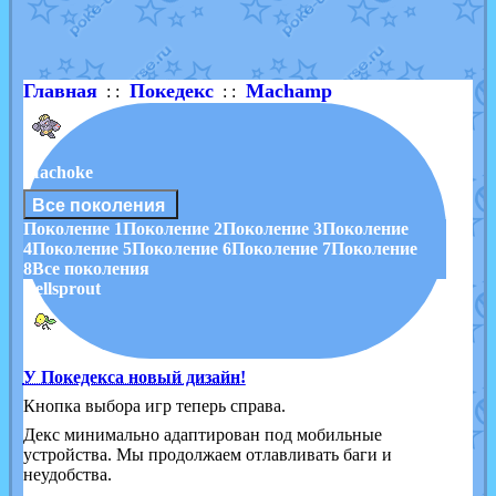
Shadow mismagius
от
JOK_julia
в фанарте.
художник
от
vicavica
в фанарте.
Главная
Покедекс
Machamp
: :
: :
Machoke
Все поколения
Поколение 1
Поколение 2
Поколение 3
Поколение
4
Поколение 5
Поколение 6
Поколение 7
Поколение
8
Все поколения
Bellsprout
У Покедекса новый дизайн!
Кнопка выбора игр теперь справа.
Декс минимально адаптирован под мобильные
устройства. Мы продолжаем отлавливать баги и
неудобства.