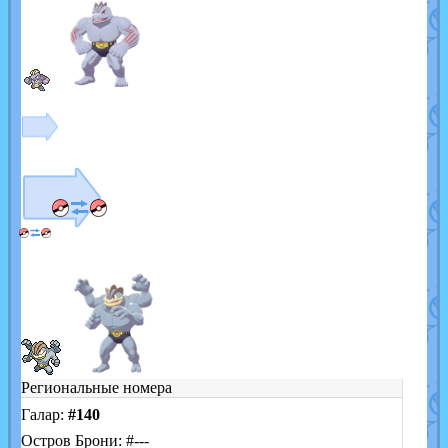
Региональные номера
Галар:
#140
Остров Брони: #---