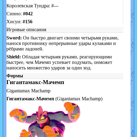
Королевская Тундра: #---
Синно:
#042
Хисуи:
#156
Игровые описания
Sword:
Он быстро двигает своими четырьмя руками,
нанося противнику непрерывные удары кулаками и
рёбрами ладоней.
Shield:
Обладая четырьмя руками, реагирующими
быстрее, чем Мачемп успевает подумать, онможет
наносить множество ударов за один ход.
Формы
Гигантамакс-Мачемп
Gigantamax Machamp
Гигантамакс-Мачемп
(Gigantamax Machamp)