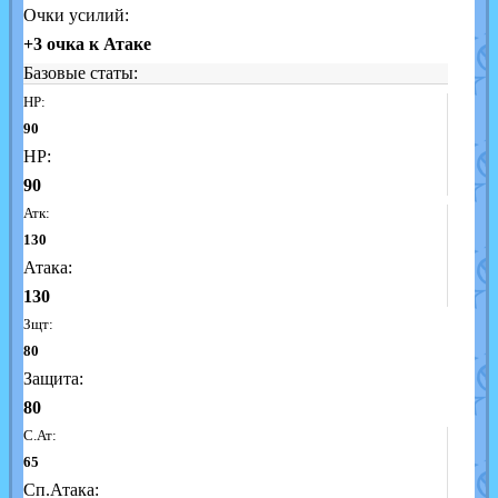
Очки усилий:
+3 очка к Атаке
Базовые статы:
HP:
90
HP:
90
Атк:
130
Атака:
130
Зщт:
80
Защита:
80
С.Ат:
65
Сп.Атака: