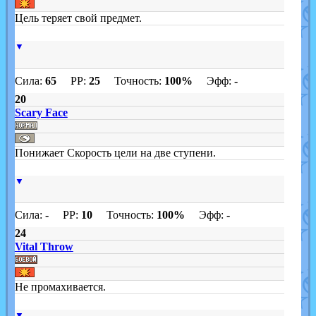
Цель теряет свой предмет.
▼
Сила:
65
PP:
25
Точность:
100%
Эфф:
-
20
Scary Face
Понижает Скорость цели на две ступени.
▼
Сила:
-
PP:
10
Точность:
100%
Эфф:
-
24
Vital Throw
Не промахивается.
▼