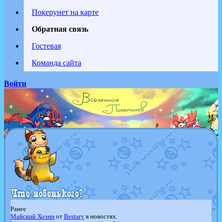
Покерунет на карте
Обратная связь
Гостевая
Команда сайта
Войти
Ранее
Майский Хоэнн
от
Bestary
в новостях.