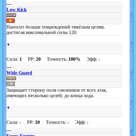
—
Low Kick
Наносит больше повреждений тяжёлым целям,
достигая максимальной силы 120.
▼
Сила:
1
PP:
20
Точность:
100%
Эфф:
-
—
Wide Guard
Защищает сторону поля союзников от всех атак,
имеющих несколько целей, до конца хода.
▼
Сила:
-
PP:
10
Точность:
-
Эфф:
-
—
Focus Energy