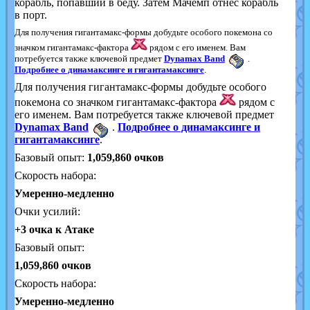
корабль, попавший в беду. Затем Мачемп отнёс корабль
в порт.
Для получения гигантамакс-формы добудьте особого покемона со
значком гигантамакс-фактора
рядом с его именем. Вам
потребуется также ключевой предмет
Dynamax Band
.
Подробнее о динамаксинге и гигантамаксинге
.
Для получения гигантамакс-формы добудьте особого
покемона со значком гигантамакс-фактора
рядом с
его именем. Вам потребуется также ключевой предмет
Dynamax Band
.
Подробнее о динамаксинге и
гигантамаксинге
.
Базовый опыт:
1,059,860
очков
Скорость набора:
Умеренно-медленно
Очки усилий:
+3 очка к Атаке
Базовый опыт:
1,059,860 очков
Скорость набора:
Умеренно-медленно