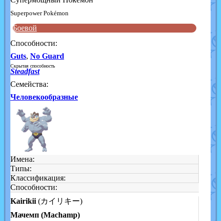
Superpower Pokémon
Боевой
Способности:
Guts
,
No Guard
Скрытая способность
Steadfast
Семейства:
Человекообразные
Имена:
Типы:
Классификация:
Способности:
Kairikii
(カイリキー)
Мачемп (Machamp)