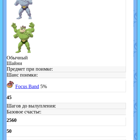
Обычный
Шайни
Предмет при поимке:
Шанс поимки:
Focus Band
5%
45
Шагов до вылупления:
Базовое счастье:
2560
50