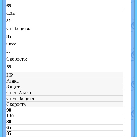
65
С.Зщ:
85
Сп.Защита:
85
Скор:
55
Скорость:
55
HP
Атака
Защита
Спец.Атака
Спец.Защита
Скорость
90
130
80
65
85