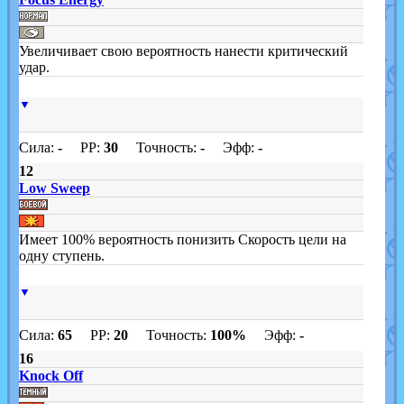
Увеличивает свою вероятность нанести критический
удар.
▼
Сила:
-
PP:
30
Точность:
-
Эфф:
-
12
Low Sweep
Имеет 100% вероятность понизить Скорость цели на
одну ступень.
▼
Сила:
65
PP:
20
Точность:
100%
Эфф:
-
16
Knock Off