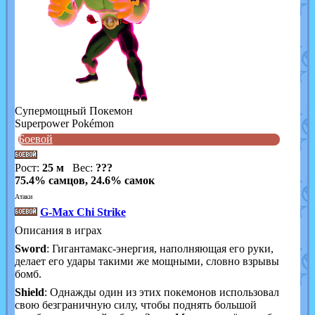
Cупермощный Покемон
Superpower Pokémon
Боевой
Рост:
25 м
Вес:
???
75.4% самцов, 24.6% самок
Атаки
G-Max Chi Strike
Описания в играх
Sword
: Гигантамакс-энергия, наполняющая его руки,
делает его удары такими же мощными, словно взрывы
бомб.
Shield
: Однажды один из этих покемонов использовал
свою безграничную силу, чтобы поднять большой