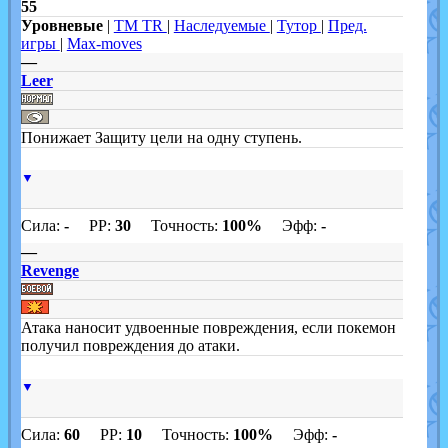
55
Уровневые
|
TM TR
|
Наследуемые
|
Тутор
|
Пред.
игры
|
Max-moves
—
Leer
Понижает Защиту цели на одну ступень.
▼
Сила:
-
PP:
30
Точность:
100%
Эфф:
-
—
Revenge
Атака наносит удвоенные повреждения, если покемон
получил повреждения до атаки.
▼
Сила:
60
PP:
10
Точность:
100%
Эфф:
-