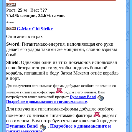
Рост:
25 м
Вес:
???
75.4% самцов, 24.6% самок
Атаки
G-Max Chi Strike
Описания в играх
Sword
: Гигантамакс-энергия, наполняющая его руки,
делает его удары такими же мощными, словно взрывы
бомб.
Shield
: Однажды один из этих покемонов использовал
свою безграничную силу, чтобы поднять большой
корабль, попавший в беду. Затем Мачемп отнёс корабль
в порт.
Для получения гигантамакс-формы добудьте особого покемона со
значком гигантамакс-фактора
рядом с его именем. Вам
потребуется также ключевой предмет
Dynamax Band
.
Подробнее о динамаксинге и гигантамаксинге
.
Для получения гигантамакс-формы добудьте особого
покемона со значком гигантамакс-фактора
рядом с
его именем. Вам потребуется также ключевой предмет
Dynamax Band
.
Подробнее о динамаксинге и
гигантамаксинге
.