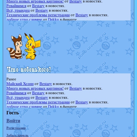
Много новых игровых картинок!
от
Bestary
в новостях.
Ревайвимся
от
Bestary
в новостях.
Всё, трындец
от
Bestary
в новостях.
Технические проблемы регистрации
от
Bestary
в новостях.
доброе утро славяне
от
Dakku
в фанарте.
Йолда и Мимикью
от
MavisNyanCat
в фанарте.
Недовольный котомангуст
от
Randomon
в фанарте.
The Dark Wishmaker
от
Randomon
в фанарте.
шадоу спиритомб
от
ilovearceus
в фанарте.
траббиш
от
ilovearceus
в фанарте.
Raging Bolt
от
GraceDaFox
в фанарте.
Shadow mismagius
от
JOK_julia
в фанарте.
художник
от
vicavica
в фанарте.
Ранее
Майский Хоэнн
от
Bestary
в новостях.
Много новых игровых картинок!
от
Bestary
в новостях.
Ревайвимся
от
Bestary
в новостях.
Всё, трындец
от
Bestary
в новостях.
Технические проблемы регистрации
от
Bestary
в новостях.
доброе утро славяне
от
Dakku
в фанарте.
Йолда и Мимикью
от
MavisNyanCat
в фанарте.
Гость
Недовольный котомангуст
от
Randomon
в фанарте.
Войти
The Dark Wishmaker
от
Randomon
в фанарте.
шадоу спиритомб
от
ilovearceus
в фанарте.
Регистрация
траббиш
от
ilovearceus
в фанарте.
Raging Bolt
от
GraceDaFox
в фанарте.
Забыл пароль