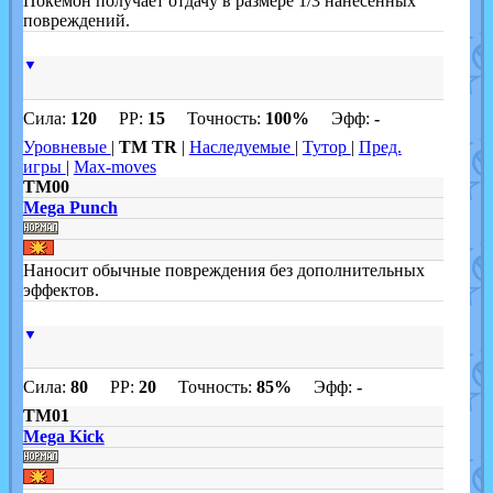
Покемон получает отдачу в размере 1/3 нанесённых
повреждений.
▼
Сила:
120
PP:
15
Точность:
100%
Эфф:
-
Уровневые
|
TM TR
|
Наследуемые
|
Тутор
|
Пред.
игры
|
Max-moves
TM00
Mega Punch
Наносит обычные повреждения без дополнительных
эффектов.
▼
Сила:
80
PP:
20
Точность:
85%
Эфф:
-
TM01
Mega Kick