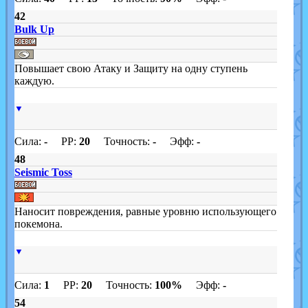
42
Bulk Up
Повышает свою Атаку и Защиту на одну ступень
каждую.
▼
Сила:
-
PP:
20
Точность:
-
Эфф:
-
48
Seismic Toss
Наносит повреждения, равные уровню использующего
покемона.
▼
Сила:
1
PP:
20
Точность:
100%
Эфф:
-
54