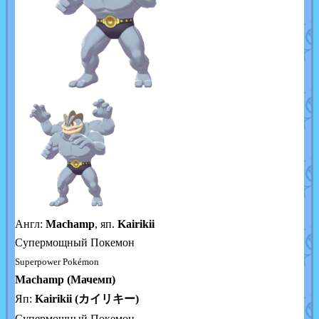
Англ:
Machamp
, яп.
Kairikii
Cупермощный Покемон
Superpower Pokémon
Machamp (Мачемп)
Яп:
Kairikii (カイリキー)
Cупермощный Покемон