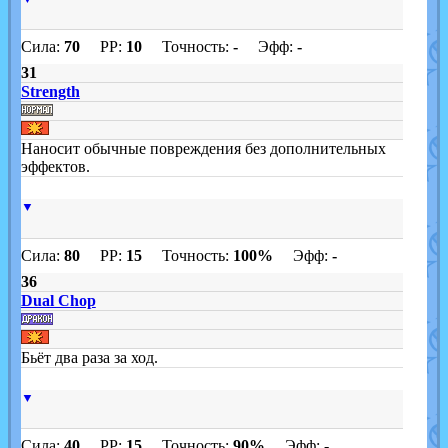
Сила:
70
PP:
10
Точность:
-
Эфф:
-
31
Strength
Наносит обычные повреждения без дополнительных
эффектов.
▼
Сила:
80
PP:
15
Точность:
100%
Эфф:
-
36
Dual Chop
Бьёт два раза за ход.
▼
Сила:
40
PP:
15
Точность:
90%
Эфф:
-